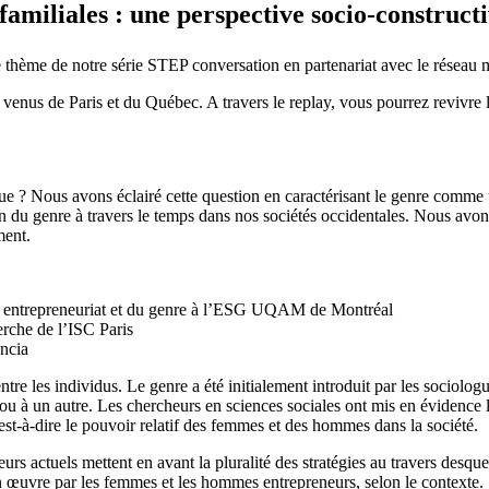
amiliales : une perspective socio-constructi
ième thème de notre série STEP conversation en partenariat avec le rés
enus de Paris et du Québec. A travers le replay, vous pourrez revivre l
ique ? Nous avons éclairé cette question en caractérisant le genre comme
ion du genre à travers le temps dans nos sociétés occidentales. Nous av
ment.
 entrepreneuriat et du genre à l’ESG UQAM de Montréal
che de l’ISC Paris
ncia
re les individus. Le genre a été initialement introduit par les sociologue
u à un autre. Les chercheurs en sciences sociales ont mis en évidence l
st-à-dire le pouvoir relatif des femmes et des hommes dans la société.
rs actuels mettent en avant la pluralité des stratégies au travers desque
en œuvre par les femmes et les hommes entrepreneurs, selon le contexte.