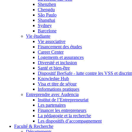
Shenzhen
Chengdu
São Paulo
Shanghai
Sydney
Barcelone
Vie étudiante
Vie associative
Financement des études
Career Center
Logements et assurances
Diversité et inclusion
Santé et bien-être
Dispositif BeeSafe - lutte contre les VSS et discri
Knowledge Hub
Visa et titre de séjour
Informations pratiques
Entreprendre avec Audencia
Institut de l’Entrepreneuriat
Les partenaires
Financer les entrepreneurs
La pédagogie et la recherche
Les dispositifs d’accompagnement
Faculté & Recherche
Départements