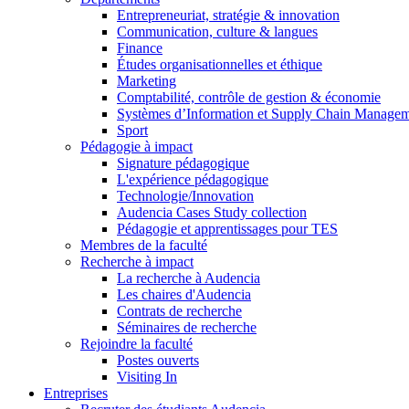
Entrepreneuriat, stratégie & innovation
Communication, culture & langues
Finance
Études organisationnelles et éthique
Marketing
Comptabilité, contrôle de gestion & économie
Systèmes d’Information et Supply Chain Manage
Sport
Pédagogie à impact
Signature pédagogique
L'expérience pédagogique
Technologie/Innovation
Audencia Cases Study collection
Pédagogie et apprentissages pour TES
Membres de la faculté
Recherche à impact
La recherche à Audencia
Les chaires d'Audencia
Contrats de recherche
Séminaires de recherche
Rejoindre la faculté
Postes ouverts
Visiting In
Entreprises