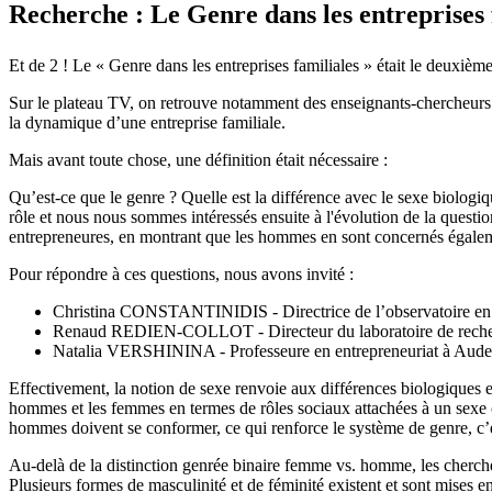
Recherche : Le Genre dans les entreprises f
Et de 2 ! Le « Genre dans les entreprises familiales » était le deux
Sur le plateau TV, on retrouve notamment des enseignants-chercheurs v
la dynamique d’une entreprise familiale.
Mais avant toute chose, une définition était nécessaire :
Qu’est-ce que le genre ? Quelle est la différence avec le sexe biolog
rôle et nous nous sommes intéressés ensuite à l'évolution de la quest
entrepreneures, en montrant que les hommes en sont concernés égale
Pour répondre à ces questions, nous avons invité :
Christina CONSTANTINIDIS - Directrice de l’observatoire en
Renaud REDIEN-COLLOT - Directeur du laboratoire de recher
Natalia VERSHININA - Professeure en entrepreneuriat à Aude
Effectivement, la notion de sexe renvoie aux différences biologiques ent
hommes et les femmes en termes de rôles sociaux attachées à un sexe o
hommes doivent se conformer, ce qui renforce le système de genre, c’e
Au-delà de la distinction genrée binaire femme vs. homme, les chercheu
Plusieurs formes de masculinité et de féminité existent et sont mises 