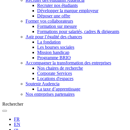
Recruter des étudiants Audencia
Recruter nos étudiants
Développer la marque employeur
Déposer une offre
Former vos collaborateurs
Formation sur mesure
Formations pour salariés, cadres & dirigeants
Agir pour l’égalité des chances
La fondation
Les bourses sociales
Mission handicap
Programme BRIO
Accompagner la transformation des entreprises
Nos chaires de recherche
Corporate Services
Locations d'espaces
Soutenir Audencia
La taxe d’apprentissage
Nos entreprises partenaires
Rechercher
FR
EN
cn