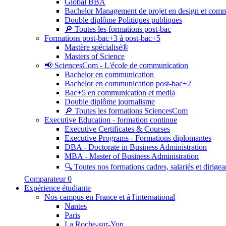
Global BBA
Bachelor Management de projet en design et com
Double diplôme Politiques publiques
🔎 Toutes les formations post-bac
Formations post-bac+3 à post-bac+5
Mastère spécialisé®
Masters of Science
📢 SciencesCom - L'école de communication
Bachelor en communication
Bachelor en communication post-bac+2
Bac+5 en communication et media
Double diplôme journalisme
🔎 Toutes les formations SciencesCom
Executive Education - formation continue
Executive Certificates & Courses
Executive Programs - Formations diplomantes
DBA - Doctorate in Business Administration
MBA - Master of Business Administration
🔍 Toutes nos formations cadres, salariés et dirigea
Comparateur
0
Expérience étudiante
Nos campus en France et à l'international
Nantes
Paris
La Roche-sur-Yon