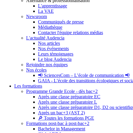
Alternance & professionnalisation
L'apprentissage
La VAE
Newsroom
Communiqués de presse
Médiathèque
Contacter l'équipe relations médias
L'actualité Audencia
Nos articles
Nos événements
Leurs témoignages
Le blog Audencia
Rejoindre nos équipes
Nos écoles
📢 SciencesCom – L’école de communication 📢
GAIA - L’école des transitions écologiques et soci
Les formations
Programme Grande Ecole - dès bac+2
Après une classe préparatoire EC
Après une classe préparatoire L
Après une classe préparatoire D1, D2 ou scientifi
Après un bac+3 (AST 2)
🔎 Toutes les formations PGE
Formations post-bac à post-bac+2
Bachelor in Management