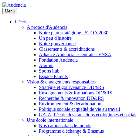
Aller
au
Menu
contenu
principal
L'école
A propos d'Audencia
Notre plan stratégique : STOA 2030
Un peu d'histoire
Notre gouvernance
Classements & accréditations
Alliance Audencia - Centrale - ENSA
Fondation Audencia
Alumni
Sports hub
Espace Parents
Vision & engagements responsables
Stratégie et gourvenance DD&RS
Enseignements & formations DD&RS
Recherche & innovation DD&RS
Environnement & décarbonation
Politique sociale et qualité de vie au travail
GAIA, l’école des transitions écologiques et social
Une école internationale
Nos campus dans le monde
Programme d'échange & Erasmus