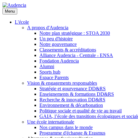
Aller
au
Menu
contenu
principal
L'école
A propos d'Audencia
Notre plan stratégique : STOA 2030
Un peu d'histoire
Notre gouvernance
Classements & accréditations
Alliance Audencia - Centrale - ENSA
Fondation Audencia
Alumni
Sports hub
Espace Parents
Vision & engagements responsables
Stratégie et gourvenance DD&RS
Enseignements & formations DD&RS
Recherche & innovation DD&RS
Environnement & décarbonation
Politique sociale et qualité de vie au travail
GAIA, l’école des transitions écologiques et social
Une école internationale
Nos campus dans le monde
Programme d'échange & Erasmus