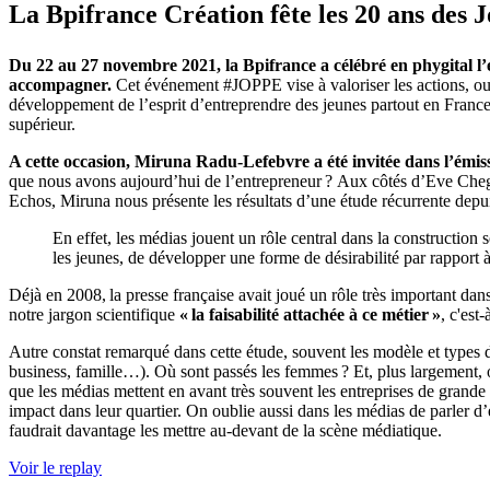
La Bpifrance Création fête les 20 ans des
Du 22 au 27 novembre 2021, la Bpifrance a célébré en phygital l’
accompagner.
Cet événement #JOPPE vise à valoriser les actions, outil
développement de l’esprit d’entreprendre des jeunes partout en France, 
supérieur.
A cette occasion, Miruna Radu-Lefebvre a été invitée dans l’émi
que nous avons aujourd’hui de l’entrepreneur ? Aux côtés d’Eve Chega
Echos, Miruna nous présente les résultats d’une étude récurrente depuis
En effet, les médias jouent un rôle central dans la construction 
les jeunes, de développer une forme de désirabilité par rapport à
Déjà en 2008, la presse française avait joué un rôle très important dan
notre jargon scientifique
« la faisabilité attachée à ce métier »
, c'est
Autre constat remarqué dans cette étude, souvent les modèle et types d'
business, famille…). Où sont passés les femmes ? Et, plus largement, o
que les médias mettent en avant très souvent les entreprises de grande t
impact dans leur quartier. On oublie aussi dans les médias de parler d’éc
faudrait davantage les mettre au-devant de la scène médiatique.
Voir le replay