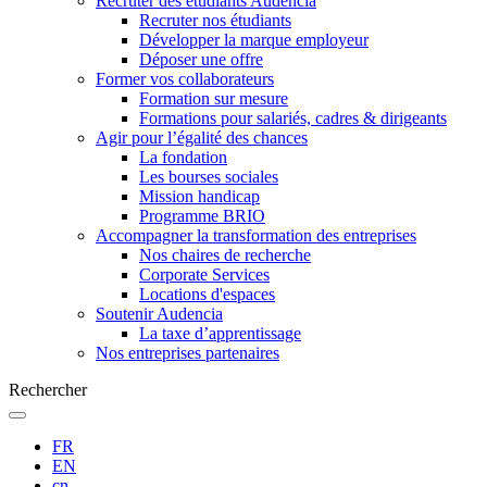
Recruter des étudiants Audencia
Recruter nos étudiants
Développer la marque employeur
Déposer une offre
Former vos collaborateurs
Formation sur mesure
Formations pour salariés, cadres & dirigeants
Agir pour l’égalité des chances
La fondation
Les bourses sociales
Mission handicap
Programme BRIO
Accompagner la transformation des entreprises
Nos chaires de recherche
Corporate Services
Locations d'espaces
Soutenir Audencia
La taxe d’apprentissage
Nos entreprises partenaires
Rechercher
FR
EN
cn