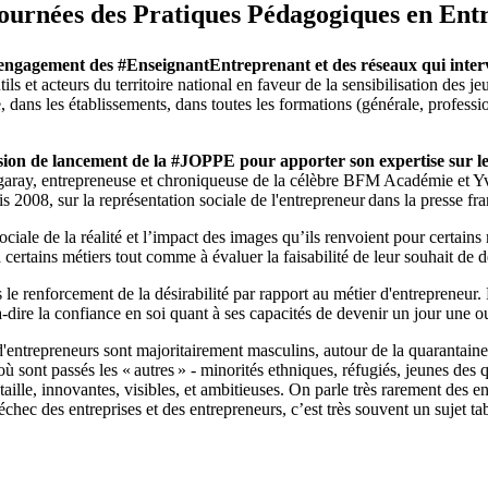
 Journées des Pratiques Pédagogiques en Ent
engagement des #EnseignantEntreprenant et des réseaux qui intervie
s et acteurs du territoire national en faveur de la sensibilisation des je
dans les établissements, dans toutes les formations (générale, profession
ssion de lancement de la #JOPPE pour apporter son expertise sur le
ray, entrepreneuse et chroniqueuse de la célèbre BFM Académie et Yves 
 2008, sur la représentation sociale de l'entrepreneur dans la presse fra
sociale de la réalité et l’impact des images qu’ils renvoient pour certai
 certains métiers tout comme à évaluer la faisabilité de leur souhait de 
s le renforcement de la désirabilité par rapport au métier d'entrepreneur.
-à-dire la confiance en soi quant à ses capacités de devenir un jour une 
entrepreneurs sont majoritairement masculins, autour de la quarantaine e
ù sont passés les « autres » - minorités ethniques, réfugiés, jeunes des
aille, innovantes, visibles, et ambitieuses. On parle très rarement des e
hec des entreprises et des entrepreneurs, c’est très souvent un sujet tabo