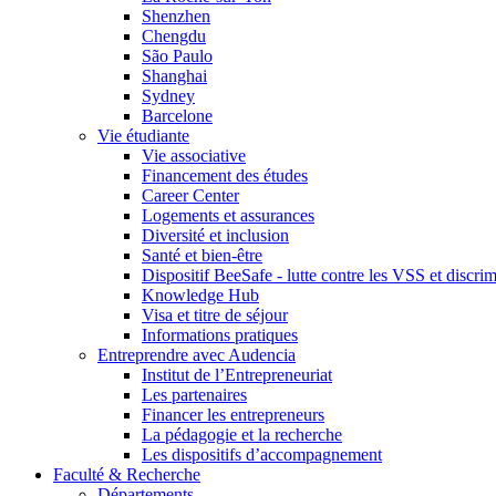
Shenzhen
Chengdu
São Paulo
Shanghai
Sydney
Barcelone
Vie étudiante
Vie associative
Financement des études
Career Center
Logements et assurances
Diversité et inclusion
Santé et bien-être
Dispositif BeeSafe - lutte contre les VSS et discri
Knowledge Hub
Visa et titre de séjour
Informations pratiques
Entreprendre avec Audencia
Institut de l’Entrepreneuriat
Les partenaires
Financer les entrepreneurs
La pédagogie et la recherche
Les dispositifs d’accompagnement
Faculté & Recherche
Départements