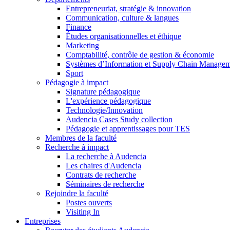
Entrepreneuriat, stratégie & innovation
Communication, culture & langues
Finance
Études organisationnelles et éthique
Marketing
Comptabilité, contrôle de gestion & économie
Systèmes d’Information et Supply Chain Manage
Sport
Pédagogie à impact
Signature pédagogique
L'expérience pédagogique
Technologie/Innovation
Audencia Cases Study collection
Pédagogie et apprentissages pour TES
Membres de la faculté
Recherche à impact
La recherche à Audencia
Les chaires d'Audencia
Contrats de recherche
Séminaires de recherche
Rejoindre la faculté
Postes ouverts
Visiting In
Entreprises