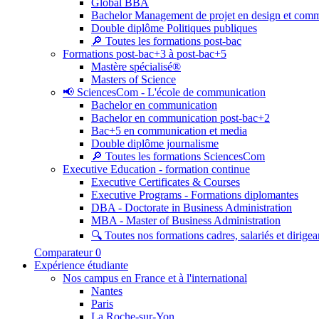
Global BBA
Bachelor Management de projet en design et com
Double diplôme Politiques publiques
🔎 Toutes les formations post-bac
Formations post-bac+3 à post-bac+5
Mastère spécialisé®
Masters of Science
📢 SciencesCom - L'école de communication
Bachelor en communication
Bachelor en communication post-bac+2
Bac+5 en communication et media
Double diplôme journalisme
🔎 Toutes les formations SciencesCom
Executive Education - formation continue
Executive Certificates & Courses
Executive Programs - Formations diplomantes
DBA - Doctorate in Business Administration
MBA - Master of Business Administration
🔍 Toutes nos formations cadres, salariés et dirigea
Comparateur
0
Expérience étudiante
Nos campus en France et à l'international
Nantes
Paris
La Roche-sur-Yon