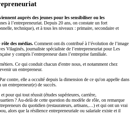
repreneuriat
nnent auprès des jeunes pour les sensibiliser ou les
unes à l’entrepreneuriat. Depuis 20 ans, on constate un fort
nelle, technique), et à tous les niveaux : primaire, secondaire et
 rôle des médias.
Comment ont-ils contribué à l’évolution de l’image
Vilaginés, journaliste spécialiste de l’entrepreneuriat pour Les
nçaise y compris l’entrepreneur dans l’entreprise familiale.
ns métiers. Ce qui conduit chacun d'entre nous, et notamment chez
devenir un entrepreneur.
 Par contre, elle a occulté depuis la dimension de ce qu'on appelle dans
ou un entrepreneur(e) de succès.
t pour qui tout réussit (études supérieures, carrière,
 quartiers ? Au-delà de cette question du modèle de rôle, on remarque
ntrepreneurs du quotidien (restaurateurs, artisans,…) et qui ont un vrai
u, alors que la résilience entrepreneuriale ou salariale existe et il