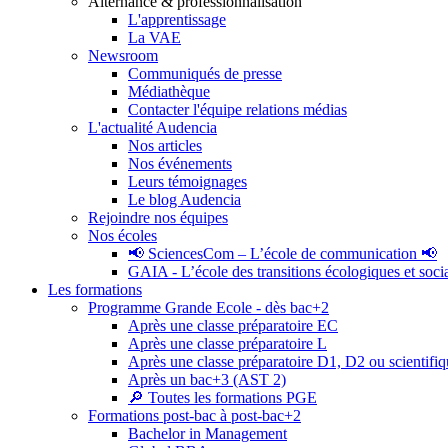
Alternance & professionnalisation
L'apprentissage
La VAE
Newsroom
Communiqués de presse
Médiathèque
Contacter l'équipe relations médias
L'actualité Audencia
Nos articles
Nos événements
Leurs témoignages
Le blog Audencia
Rejoindre nos équipes
Nos écoles
📢 SciencesCom – L’école de communication 📢
GAIA - L’école des transitions écologiques et soci
Les formations
Programme Grande Ecole - dès bac+2
Après une classe préparatoire EC
Après une classe préparatoire L
Après une classe préparatoire D1, D2 ou scientifi
Après un bac+3 (AST 2)
🔎 Toutes les formations PGE
Formations post-bac à post-bac+2
Bachelor in Management