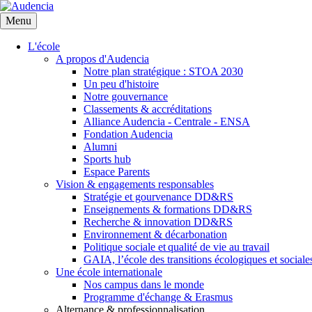
Aller
au
Menu
contenu
principal
L'école
A propos d'Audencia
Notre plan stratégique : STOA 2030
Un peu d'histoire
Notre gouvernance
Classements & accréditations
Alliance Audencia - Centrale - ENSA
Fondation Audencia
Alumni
Sports hub
Espace Parents
Vision & engagements responsables
Stratégie et gourvenance DD&RS
Enseignements & formations DD&RS
Recherche & innovation DD&RS
Environnement & décarbonation
Politique sociale et qualité de vie au travail
GAIA, l’école des transitions écologiques et sociale
Une école internationale
Nos campus dans le monde
Programme d'échange & Erasmus
Alternance & professionnalisation