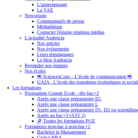
L'apprentissage
La VAE
Newsroom
Communiqués de presse
Médiathèque
Contacter l'équipe relations médias
L'actualité Audencia
Nos articles
Nos événements
Leurs témoignages
Le blog Audencia
Rejoindre nos équipes
Nos écoles
📢 SciencesCom – L’école de communication 📢
GAIA - L’école des transitions écologiques et social
Les formations
Programme Grande Ecole - dès bac+2
Après une classe préparatoire EC
Après une classe préparatoire L
Après une classe préparatoire D1, D2 ou scientifiqu
Après un bac+3 (AST 2)
🔎 Toutes les formations PGE
Formations post-bac à post-bac+2
Bachelor in Management
Global BBA