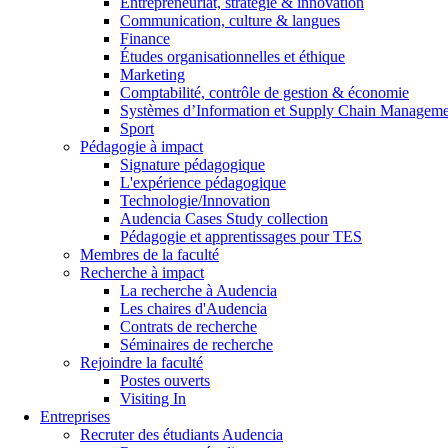
Entrepreneuriat, stratégie & innovation
Communication, culture & langues
Finance
Études organisationnelles et éthique
Marketing
Comptabilité, contrôle de gestion & économie
Systèmes d’Information et Supply Chain Managem
Sport
Pédagogie à impact
Signature pédagogique
L'expérience pédagogique
Technologie/Innovation
Audencia Cases Study collection
Pédagogie et apprentissages pour TES
Membres de la faculté
Recherche à impact
La recherche à Audencia
Les chaires d'Audencia
Contrats de recherche
Séminaires de recherche
Rejoindre la faculté
Postes ouverts
Visiting In
Entreprises
Recruter des étudiants Audencia