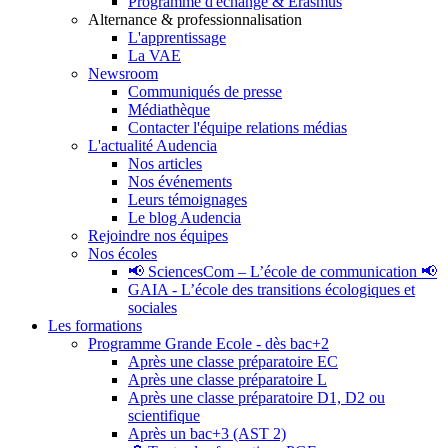
Programme d'échange & Erasmus
Alternance & professionnalisation
L'apprentissage
La VAE
Newsroom
Communiqués de presse
Médiathèque
Contacter l'équipe relations médias
L'actualité Audencia
Nos articles
Nos événements
Leurs témoignages
Le blog Audencia
Rejoindre nos équipes
Nos écoles
📢 SciencesCom – L’école de communication 📢
GAIA - L’école des transitions écologiques et
sociales
Les formations
Programme Grande Ecole - dès bac+2
Après une classe préparatoire EC
Après une classe préparatoire L
Après une classe préparatoire D1, D2 ou
scientifique
Après un bac+3 (AST 2)