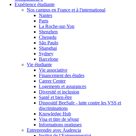
Expérience étudiante
Nos campus en France et à l'international
Nantes
Paris
La Roche-sur-Yon
Shenzhen
Chengdu
São Paulo
Shanghai
Sydney
Barcelone
Vie étudiante
Vie associative
Financement des études
Career Center
Logements et assurances
Diversité et inclusion
Santé et bien-être
Dispositif BeeSafe - lutte contre les VSS et
discriminations
Knowledge Hub
Visa et titre de séjour
Informations pratiques
Entreprendre avec Audencia
Institut de l’Entrepreneuriat