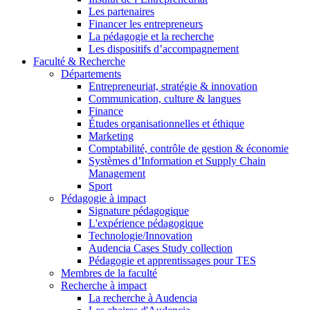
Les partenaires
Financer les entrepreneurs
La pédagogie et la recherche
Les dispositifs d’accompagnement
Faculté & Recherche
Départements
Entrepreneuriat, stratégie & innovation
Communication, culture & langues
Finance
Études organisationnelles et éthique
Marketing
Comptabilité, contrôle de gestion & économie
Systèmes d’Information et Supply Chain
Management
Sport
Pédagogie à impact
Signature pédagogique
L'expérience pédagogique
Technologie/Innovation
Audencia Cases Study collection
Pédagogie et apprentissages pour TES
Membres de la faculté
Recherche à impact
La recherche à Audencia