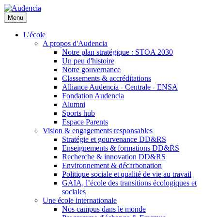
Aller
au
Menu
contenu
principal
L'école
A propos d'Audencia
Notre plan stratégique : STOA 2030
Un peu d'histoire
Notre gouvernance
Classements & accréditations
Alliance Audencia - Centrale - ENSA
Fondation Audencia
Alumni
Sports hub
Espace Parents
Vision & engagements responsables
Stratégie et gourvenance DD&RS
Enseignements & formations DD&RS
Recherche & innovation DD&RS
Environnement & décarbonation
Politique sociale et qualité de vie au travail
GAIA, l’école des transitions écologiques et
sociales
Une école internationale
Nos campus dans le monde