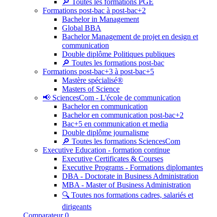
🔎 Toutes les formations PGE
Formations post-bac à post-bac+2
Bachelor in Management
Global BBA
Bachelor Management de projet en design et
communication
Double diplôme Politiques publiques
🔎 Toutes les formations post-bac
Formations post-bac+3 à post-bac+5
Mastère spécialisé®
Masters of Science
📢 SciencesCom - L'école de communication
Bachelor en communication
Bachelor en communication post-bac+2
Bac+5 en communication et media
Double diplôme journalisme
🔎 Toutes les formations SciencesCom
Executive Education - formation continue
Executive Certificates & Courses
Executive Programs - Formations diplomantes
DBA - Doctorate in Business Administration
MBA - Master of Business Administration
🔍 Toutes nos formations cadres, salariés et
dirigeants
Comparateur
0