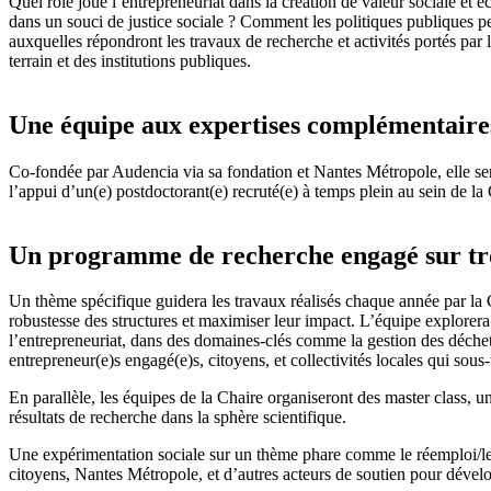
Quel rôle joue l’entrepreneuriat dans la création de valeur sociale et 
dans un souci de justice sociale ? Comment les politiques publiques pe
auxquelles répondront les travaux de recherche et activités portés pa
terrain et des institutions publiques.
Une équipe aux expertises complémentaire
Co-fondée par Audencia via sa fondation et Nantes Métropole, elle ser
l’appui d’un(e) postdoctorant(e) recruté(e) à temps plein au sein de
Un programme de recherche engagé sur tro
Un thème spécifique guidera les travaux réalisés chaque année par la 
robustesse des structures et maximiser leur impact. L’équipe explore
l’entrepreneuriat, dans des domaines-clés comme la gestion des déchets
entrepreneur(e)s engagé(e)s, citoyens, et collectivités locales qui sous
En parallèle, les équipes de la Chaire organiseront des master class, 
résultats de recherche dans la sphère scientifique.
Une expérimentation sociale sur un thème phare comme le réemploi/les d
citoyens, Nantes Métropole, et d’autres acteurs de soutien pour dévelop