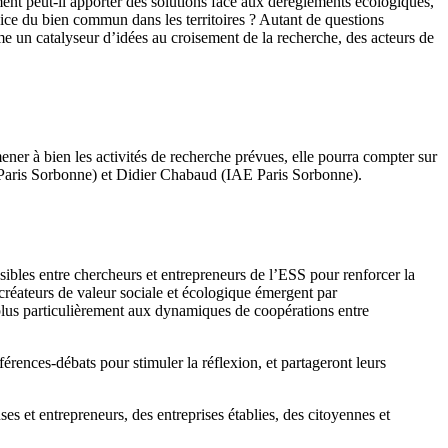
mment peut-il apporter des solutions face aux dérèglements écologiques,
vice du bien commun dans les territoires ? Autant de questions
e un catalyseur d’idées au croisement de la recherche, des acteurs de
ner à bien les activités de recherche prévues, elle pourra compter sur
E Paris Sorbonne) et Didier Chabaud (IAE Paris Sorbonne).
ibles entre chercheurs et entrepreneurs de l’ESS pour renforcer la
réateurs de valeur sociale et écologique émergent par
a plus particulièrement aux dynamiques de coopérations entre
érences-débats pour stimuler la réflexion, et partageront leurs
s et entrepreneurs, des entreprises établies, des citoyennes et