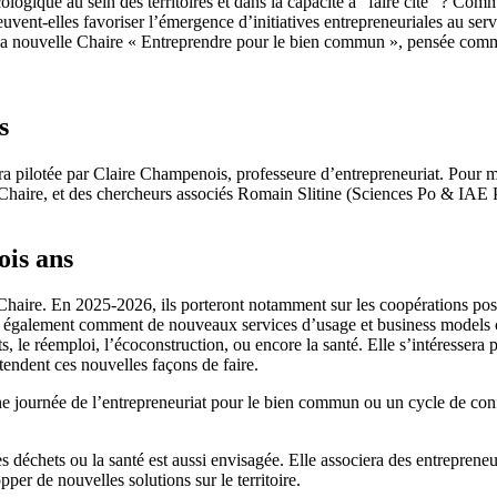
écologique au sein des territoires et dans la capacité à “faire cité” ? Co
uvent-elles favoriser l’émergence d’initiatives entrepreneuriales au ser
r la nouvelle Chaire « Entreprendre pour le bien commun », pensée comm
s
a pilotée par Claire Champenois, professeure d’entrepreneuriat. Pour me
 la Chaire, et des chercheurs associés Romain Slitine (Sciences Po & IA
is ans
Chaire. En 2025-2026, ils porteront notamment sur les coopérations poss
ra également comment de nouveaux services d’usage et business models c
, le réemploi, l’écoconstruction, ou encore la santé. Elle s’intéresser
-tendent ces nouvelles façons de faire.
une journée de l’entrepreneuriat pour le bien commun ou un cycle de conf
échets ou la santé est aussi envisagée. Elle associera des entrepreneuse
per de nouvelles solutions sur le territoire.