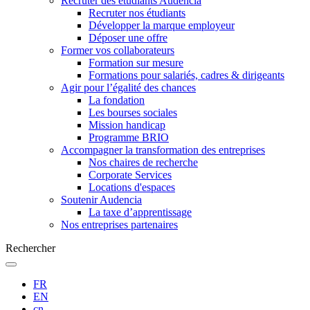
Recruter des étudiants Audencia
Recruter nos étudiants
Développer la marque employeur
Déposer une offre
Former vos collaborateurs
Formation sur mesure
Formations pour salariés, cadres & dirigeants
Agir pour l’égalité des chances
La fondation
Les bourses sociales
Mission handicap
Programme BRIO
Accompagner la transformation des entreprises
Nos chaires de recherche
Corporate Services
Locations d'espaces
Soutenir Audencia
La taxe d’apprentissage
Nos entreprises partenaires
Rechercher
FR
EN
cn