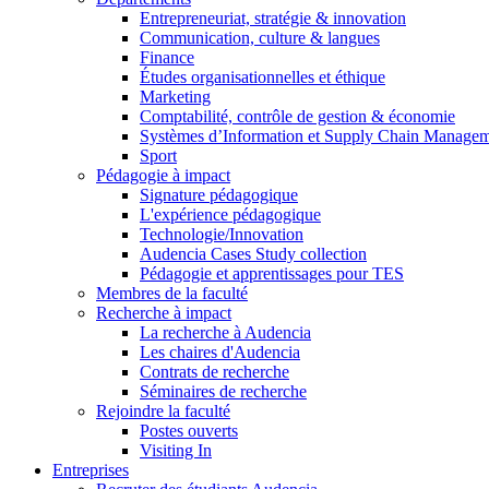
Entrepreneuriat, stratégie & innovation
Communication, culture & langues
Finance
Études organisationnelles et éthique
Marketing
Comptabilité, contrôle de gestion & économie
Systèmes d’Information et Supply Chain Manage
Sport
Pédagogie à impact
Signature pédagogique
L'expérience pédagogique
Technologie/Innovation
Audencia Cases Study collection
Pédagogie et apprentissages pour TES
Membres de la faculté
Recherche à impact
La recherche à Audencia
Les chaires d'Audencia
Contrats de recherche
Séminaires de recherche
Rejoindre la faculté
Postes ouverts
Visiting In
Entreprises