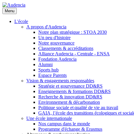
Aller
au
Menu
contenu
principal
L'école
A propos d'Audencia
Notre plan stratégique : STOA 2030
Un peu d'histoire
Notre gouvernance
Classements & accréditations
Alliance Audencia - Centrale - ENSA
Fondation Audencia
Alumni
Sports hub
Espace Parents
Vision & engagements responsables
Stratégie et gourvenance DD&RS
Enseignements & formations DD&RS
Recherche & innovation DD&RS
Environnement & décarbonation
Politique sociale et qualité de vie au travail
GAIA, l’école des transitions écologiques et social
Une école internationale
Nos campus dans le monde
Programme d'échange & Erasmus