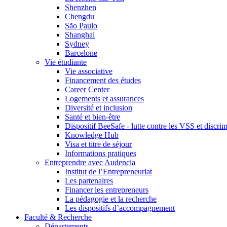
Shenzhen
Chengdu
São Paulo
Shanghai
Sydney
Barcelone
Vie étudiante
Vie associative
Financement des études
Career Center
Logements et assurances
Diversité et inclusion
Santé et bien-être
Dispositif BeeSafe - lutte contre les VSS et discri
Knowledge Hub
Visa et titre de séjour
Informations pratiques
Entreprendre avec Audencia
Institut de l’Entrepreneuriat
Les partenaires
Financer les entrepreneurs
La pédagogie et la recherche
Les dispositifs d’accompagnement
Faculté & Recherche
Départements