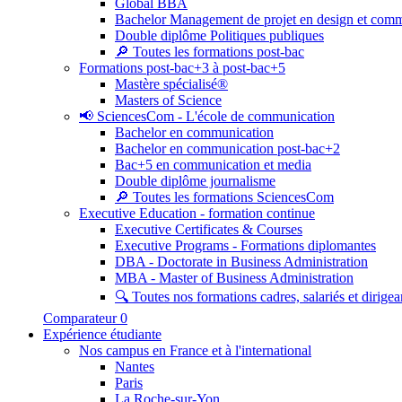
Global BBA
Bachelor Management de projet en design et com
Double diplôme Politiques publiques
🔎 Toutes les formations post-bac
Formations post-bac+3 à post-bac+5
Mastère spécialisé®
Masters of Science
📢 SciencesCom - L'école de communication
Bachelor en communication
Bachelor en communication post-bac+2
Bac+5 en communication et media
Double diplôme journalisme
🔎 Toutes les formations SciencesCom
Executive Education - formation continue
Executive Certificates & Courses
Executive Programs - Formations diplomantes
DBA - Doctorate in Business Administration
MBA - Master of Business Administration
🔍 Toutes nos formations cadres, salariés et dirigea
Comparateur
0
Expérience étudiante
Nos campus en France et à l'international
Nantes
Paris
La Roche-sur-Yon