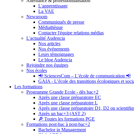
Alternance & professionnalisation
L'apprentissage
La VAE
Newsroom
Communiqués de presse
Médiathèque
Contacter l'équipe relations médias
L'actualité Audencia
Nos articles
Nos événements
Leurs témoignages
Le blog Audencia
Rejoindre nos équipes
Nos écoles
📢 SciencesCom – L’école de communication 📢
GAIA - L’école des transitions écologiques et soci
Les formations
Programme Grande Ecole - dès bac+2
Après une classe préparatoire EC
Après une classe préparatoire L
Après une classe préparatoire D1, D2 ou scientifi
Après un bac+3 (AST 2)
🔎 Toutes les formations PGE
Formations post-bac à post-bac+2
Bachelor in Management