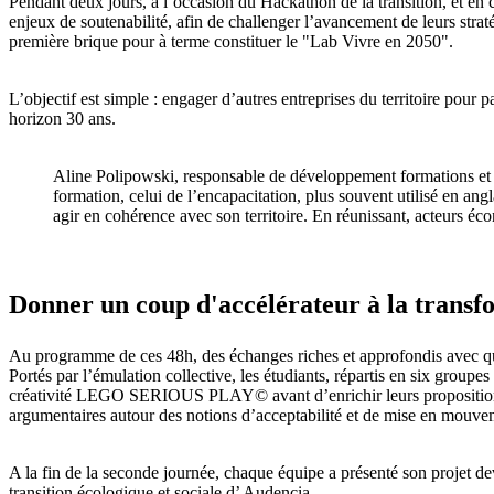
Pendant deux jours, à l’occasion du Hackathon de la transition, et en c
enjeux de soutenabilité, afin de challenger l’avancement de leurs str
première brique pour à terme constituer le "Lab Vivre en 2050".
L’objectif est simple : engager d’autres entreprises du territoire pour 
horizon 30 ans.
Aline Polipowski, responsable de développement formations et a
formation, celui de l’encapacitation, plus souvent utilisé en an
agir en cohérence avec son territoire. En réunissant, acteurs éc
Donner un coup d'accélérateur à la transf
Au programme de ces 48h, des échanges riches et approfondis avec q
Portés par l’émulation collective, les étudiants, répartis en six groupes d
créativité LEGO SERIOUS PLAY© avant d’enrichir leurs propositions et
argumentaires autour des notions d’acceptabilité et de mise en mouvem
A la fin de la seconde journée, chaque équipe a présenté son projet de
transition écologique et sociale d’ Audencia.