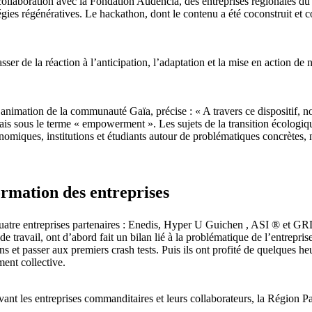
ollaboration avec la Fondation Audencia, des entreprises régionales du te
atégies régénératives. Le hackathon, dont le contenu a été coconstruit 
passer de la réaction à l’anticipation, l’adaptation et la mise en action
nimation de la communauté Gaïa, précise : « A travers ce dispositif, 
glais sous le terme « empowerment ». Les sujets de la transition écologiq
onomiques, institutions et étudiants autour de problématiques concrètes,
ormation des entreprises
uatre entreprises partenaires : Enedis, Hyper U Guichen , ASI ® et G
e travail, ont d’abord fait un bilan lié à la problématique de l’entreprise 
 passer aux premiers crash tests. Puis ils ont profité de quelques heu
ent collective.
vant les entreprises commanditaires et leurs collaborateurs, la Région P