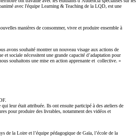
rritoire ont travaillé avec les étudiants d’Audencia spécialisés sur les
et coanimé avec l'équipe Learning & Teaching de la LQD, est une
 de nouvelles manières de consommer, vivre et produire ensemble à
nous avons souhaité montrer un nouveau visage aux actions de
ue et sociale nécessitent une grande capacité d’adaptation pour
 nous souhaitons une mise en action apprenante et collective. »
RDF.
qui leur était attribuée. Ils ont ensuite participé à des ateliers de
res pour produire des livrables, notamment des vidéos et
ays de la Loire et l’équipe pédagogique de Gaïa, l’école de la