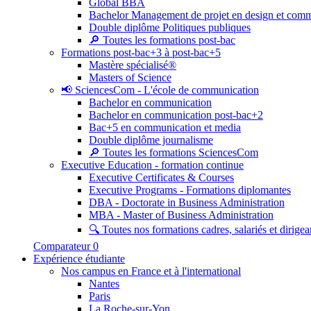
Global BBA
Bachelor Management de projet en design et com
Double diplôme Politiques publiques
🔎 Toutes les formations post-bac
Formations post-bac+3 à post-bac+5
Mastère spécialisé®
Masters of Science
📢 SciencesCom - L'école de communication
Bachelor en communication
Bachelor en communication post-bac+2
Bac+5 en communication et media
Double diplôme journalisme
🔎 Toutes les formations SciencesCom
Executive Education - formation continue
Executive Certificates & Courses
Executive Programs - Formations diplomantes
DBA - Doctorate in Business Administration
MBA - Master of Business Administration
🔍 Toutes nos formations cadres, salariés et dirigea
Comparateur
0
Expérience étudiante
Nos campus en France et à l'international
Nantes
Paris
La Roche-sur-Yon