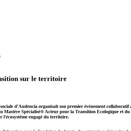
e
ition sur le territoire
t sociale d’Audencia organisait son premier évènement collaboratif 
du Mastère Spécialisé® Acteur pour la Transition Ecologique et du
er l'écosystème engagé du territoire.