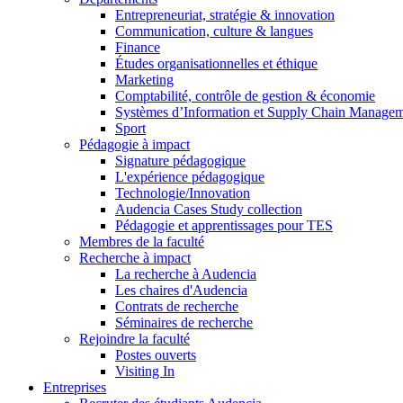
Entrepreneuriat, stratégie & innovation
Communication, culture & langues
Finance
Études organisationnelles et éthique
Marketing
Comptabilité, contrôle de gestion & économie
Systèmes d’Information et Supply Chain Manage
Sport
Pédagogie à impact
Signature pédagogique
L'expérience pédagogique
Technologie/Innovation
Audencia Cases Study collection
Pédagogie et apprentissages pour TES
Membres de la faculté
Recherche à impact
La recherche à Audencia
Les chaires d'Audencia
Contrats de recherche
Séminaires de recherche
Rejoindre la faculté
Postes ouverts
Visiting In
Entreprises