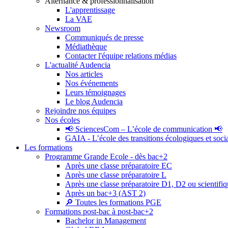
Alternance & professionnalisation
L'apprentissage
La VAE
Newsroom
Communiqués de presse
Médiathèque
Contacter l'équipe relations médias
L'actualité Audencia
Nos articles
Nos événements
Leurs témoignages
Le blog Audencia
Rejoindre nos équipes
Nos écoles
📢 SciencesCom – L’école de communication 📢
GAIA - L’école des transitions écologiques et soci
Les formations
Programme Grande Ecole - dès bac+2
Après une classe préparatoire EC
Après une classe préparatoire L
Après une classe préparatoire D1, D2 ou scientifi
Après un bac+3 (AST 2)
🔎 Toutes les formations PGE
Formations post-bac à post-bac+2
Bachelor in Management