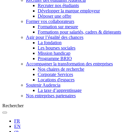
Recruter des étudiants Audencia
Recruter nos étudiants
Développer la marque employeur
Déposer une offre
Former vos collaborateurs
Formation sur mesure
Formations pour salariés, cadres & dirigeants
Agir pour l’égalité des chances
La fondation
Les bourses sociales
Mission handicap
Programme BRIO
Accompagner la transformation des entreprises
Nos chaires de recherche
Corporate Services
Locations d'espaces
Soutenir Audencia
La taxe d’apprentissage
Nos entreprises partenaires
Rechercher
FR
EN
cn