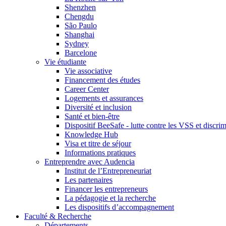
Shenzhen
Chengdu
São Paulo
Shanghai
Sydney
Barcelone
Vie étudiante
Vie associative
Financement des études
Career Center
Logements et assurances
Diversité et inclusion
Santé et bien-être
Dispositif BeeSafe - lutte contre les VSS et discri
Knowledge Hub
Visa et titre de séjour
Informations pratiques
Entreprendre avec Audencia
Institut de l’Entrepreneuriat
Les partenaires
Financer les entrepreneurs
La pédagogie et la recherche
Les dispositifs d’accompagnement
Faculté & Recherche
Départements