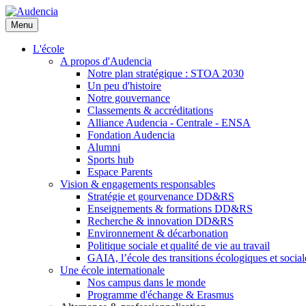
Aller
au
Menu
contenu
principal
L'école
A propos d'Audencia
Notre plan stratégique : STOA 2030
Un peu d'histoire
Notre gouvernance
Classements & accréditations
Alliance Audencia - Centrale - ENSA
Fondation Audencia
Alumni
Sports hub
Espace Parents
Vision & engagements responsables
Stratégie et gourvenance DD&RS
Enseignements & formations DD&RS
Recherche & innovation DD&RS
Environnement & décarbonation
Politique sociale et qualité de vie au travail
GAIA, l’école des transitions écologiques et social
Une école internationale
Nos campus dans le monde
Programme d'échange & Erasmus