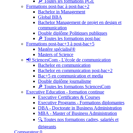
🔎 Toutes les formations PGE
Formations post-bac à post-bac+2
Bachelor in Management
Global BBA
Bachelor Management de projet en design et
communication
Double diplôme Politiques publiques
🔎 Toutes les formations post-bac
Formations post-bac+3 à post-bac+5
Mastère spécialisé®
Masters of Science
📢 SciencesCom - L'école de communication
Bachelor en communication
Bachelor en communication post-bac+2
Bac+5 en communication et media
Double diplôme journalisme
🔎 Toutes les formations SciencesCom
Executive Education - formation continue
Executive Certificates & Courses
Executive Programs - Formations diplomantes
DBA - Doctorate in Business Administration
MBA - Master of Business Administration
🔍 Toutes nos formations cadres, salariés et
dirigeants
Comparateur
0