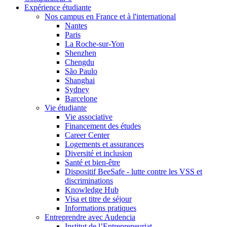
Expérience étudiante
Nos campus en France et à l'international
Nantes
Paris
La Roche-sur-Yon
Shenzhen
Chengdu
São Paulo
Shanghai
Sydney
Barcelone
Vie étudiante
Vie associative
Financement des études
Career Center
Logements et assurances
Diversité et inclusion
Santé et bien-être
Dispositif BeeSafe - lutte contre les VSS et
discriminations
Knowledge Hub
Visa et titre de séjour
Informations pratiques
Entreprendre avec Audencia
Institut de l’Entrepreneuriat