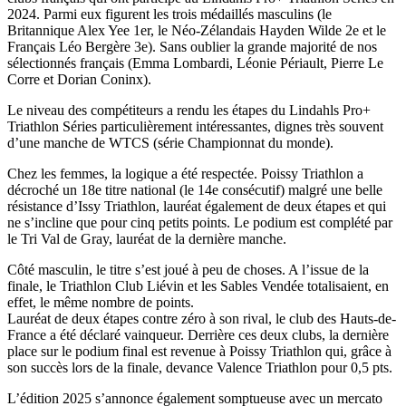
2024. Parmi eux figurent les trois médaillés masculins (le
Britannique Alex Yee 1er, le Néo-Zélandais Hayden Wilde 2e et le
Français Léo Bergère 3e). Sans oublier la grande majorité de nos
sélectionnés français (Emma Lombardi, Léonie Périault, Pierre Le
Corre et Dorian Coninx).
Le niveau des compétiteurs a rendu les étapes du Lindahls Pro+
Triathlon Séries particulièrement intéressantes, dignes très souvent
d’une manche de WTCS (série Championnat du monde).
Chez les femmes, la logique a été respectée. Poissy Triathlon a
décroché un 18e titre national (le 14e consécutif) malgré une belle
résistance d’Issy Triathlon, lauréat également de deux étapes et qui
ne s’incline que pour cinq petits points. Le podium est complété par
le Tri Val de Gray, lauréat de la dernière manche.
Côté masculin, le titre s’est joué à peu de choses. A l’issue de la
finale, le Triathlon Club Liévin et les Sables Vendée totalisaient, en
effet, le même nombre de points.
Lauréat de deux étapes contre zéro à son rival, le club des Hauts-de-
France a été déclaré vainqueur. Derrière ces deux clubs, la dernière
place sur le podium final est revenue à Poissy Triathlon qui, grâce à
son succès lors de la finale, devance Valence Triathlon pour 0,5 pts.
L’édition 2025 s’annonce également somptueuse avec un mercato