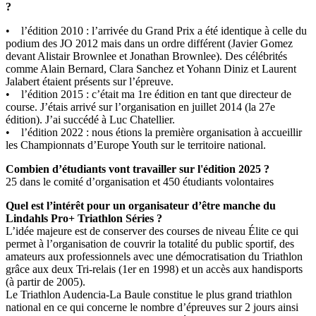
?
• l’édition 2010 : l’arrivée du Grand Prix a été identique à celle du
podium des JO 2012 mais dans un ordre différent (Javier Gomez
devant Alistair Brownlee et Jonathan Brownlee). Des célébrités
comme Alain Bernard, Clara Sanchez et Yohann Diniz et Laurent
Jalabert étaient présents sur l’épreuve.
• l’édition 2015 : c’était ma 1re édition en tant que directeur de
course. J’étais arrivé sur l’organisation en juillet 2014 (la 27e
édition). J’ai succédé à Luc Chatellier.
• l’édition 2022 : nous étions la première organisation à accueillir
les Championnats d’Europe Youth sur le territoire national.
Combien d’étudiants vont travailler sur l'édition 2025 ?
25 dans le comité d’organisation et 450 étudiants volontaires
Quel est l’intérêt pour un organisateur d’être manche du
Lindahls Pro+ Triathlon Séries ?
L’idée majeure est de conserver des courses de niveau Élite ce qui
permet à l’organisation de couvrir la totalité du public sportif, des
amateurs aux professionnels avec une démocratisation du Triathlon
grâce aux deux Tri-relais (1er en 1998) et un accès aux handisports
(à partir de 2005).
Le Triathlon Audencia-La Baule constitue le plus grand triathlon
national en ce qui concerne le nombre d’épreuves sur 2 jours ainsi