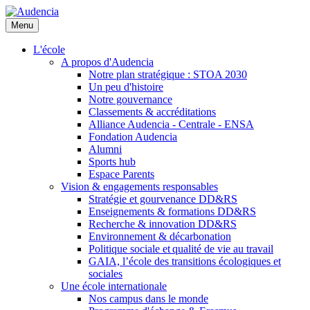
Aller
au
Menu
contenu
principal
L'école
A propos d'Audencia
Notre plan stratégique : STOA 2030
Un peu d'histoire
Notre gouvernance
Classements & accréditations
Alliance Audencia - Centrale - ENSA
Fondation Audencia
Alumni
Sports hub
Espace Parents
Vision & engagements responsables
Stratégie et gourvenance DD&RS
Enseignements & formations DD&RS
Recherche & innovation DD&RS
Environnement & décarbonation
Politique sociale et qualité de vie au travail
GAIA, l’école des transitions écologiques et
sociales
Une école internationale
Nos campus dans le monde