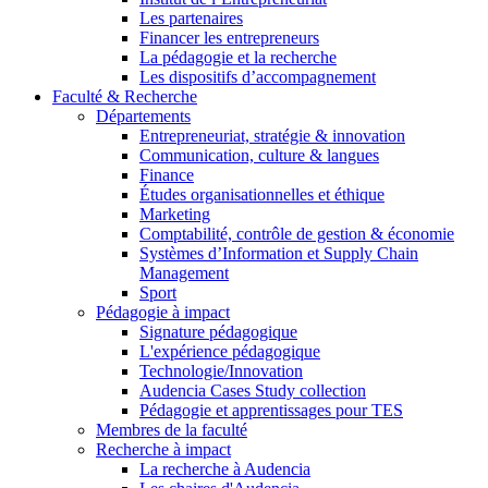
Les partenaires
Financer les entrepreneurs
La pédagogie et la recherche
Les dispositifs d’accompagnement
Faculté & Recherche
Départements
Entrepreneuriat, stratégie & innovation
Communication, culture & langues
Finance
Études organisationnelles et éthique
Marketing
Comptabilité, contrôle de gestion & économie
Systèmes d’Information et Supply Chain
Management
Sport
Pédagogie à impact
Signature pédagogique
L'expérience pédagogique
Technologie/Innovation
Audencia Cases Study collection
Pédagogie et apprentissages pour TES
Membres de la faculté
Recherche à impact
La recherche à Audencia