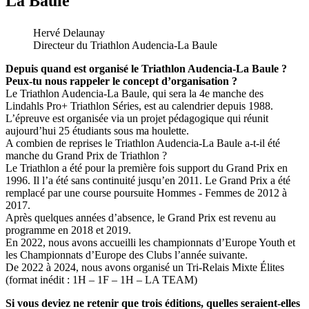
La Baule
Hervé Delaunay
Directeur du Triathlon Audencia-La Baule
Depuis quand est organisé le Triathlon Audencia-La Baule ?
Peux-tu nous rappeler le concept d’organisation ?
Le Triathlon Audencia-La Baule, qui sera la 4e manche des
Lindahls Pro+ Triathlon Séries, est au calendrier depuis 1988.
L’épreuve est organisée via un projet pédagogique qui réunit
aujourd’hui 25 étudiants sous ma houlette.
A combien de reprises le Triathlon Audencia-La Baule a-t-il été
manche du Grand Prix de Triathlon ?
Le Triathlon a été pour la première fois support du Grand Prix en
1996. Il l’a été sans continuité jusqu’en 2011. Le Grand Prix a été
remplacé par une course poursuite Hommes - Femmes de 2012 à
2017.
Après quelques années d’absence, le Grand Prix est revenu au
programme en 2018 et 2019.
En 2022, nous avons accueilli les championnats d’Europe Youth et
les Championnats d’Europe des Clubs l’année suivante.
De 2022 à 2024, nous avons organisé un Tri-Relais Mixte Élites
(format inédit : 1H – 1F – 1H – LA TEAM)
Si vous deviez ne retenir que trois éditions, quelles seraient-elles