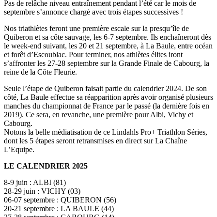
Pas de relâche niveau entraînement pendant l’été car le mois de
septembre s’annonce chargé avec trois étapes successives !
Nos triathlètes feront une première escale sur la presqu’île de
Quiberon et sa côte sauvage, les 6-7 septembre. Ils enchaîneront dès
le week-end suivant, les 20 et 21 septembre, à La Baule, entre océan
et forêt d’Escoublac. Pour terminer, nos athlètes élites iront
s’affronter les 27-28 septembre sur la Grande Finale de Cabourg, la
reine de la Côte Fleurie.
Seule l’étape de Quiberon faisait partie du calendrier 2024. De son
côté, La Baule effectue sa réapparition après avoir organisé plusieurs
manches du championnat de France par le passé (la dernière fois en
2019). Ce sera, en revanche, une première pour Albi, Vichy et
Cabourg.
Notons la belle médiatisation de ce Lindahls Pro+ Triathlon Séries,
dont les 5 étapes seront retransmises en direct sur La Chaîne
L’Equipe.
LE CALENDRIER 2025
8-9 juin : ALBI (81)
28-29 juin : VICHY (03)
06-07 septembre : QUIBERON (56)
20-21 septembre : LA BAULE (44)