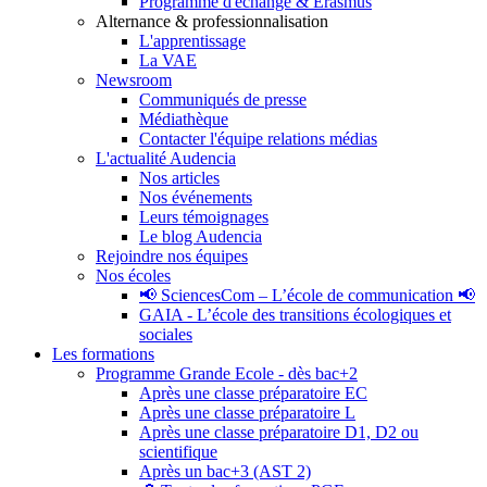
Programme d'échange & Erasmus
Alternance & professionnalisation
L'apprentissage
La VAE
Newsroom
Communiqués de presse
Médiathèque
Contacter l'équipe relations médias
L'actualité Audencia
Nos articles
Nos événements
Leurs témoignages
Le blog Audencia
Rejoindre nos équipes
Nos écoles
📢 SciencesCom – L’école de communication 📢
GAIA - L’école des transitions écologiques et
sociales
Les formations
Programme Grande Ecole - dès bac+2
Après une classe préparatoire EC
Après une classe préparatoire L
Après une classe préparatoire D1, D2 ou
scientifique
Après un bac+3 (AST 2)