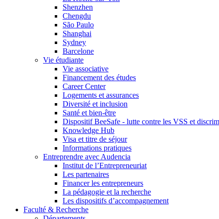
Shenzhen
Chengdu
São Paulo
Shanghai
Sydney
Barcelone
Vie étudiante
Vie associative
Financement des études
Career Center
Logements et assurances
Diversité et inclusion
Santé et bien-être
Dispositif BeeSafe - lutte contre les VSS et discri
Knowledge Hub
Visa et titre de séjour
Informations pratiques
Entreprendre avec Audencia
Institut de l’Entrepreneuriat
Les partenaires
Financer les entrepreneurs
La pédagogie et la recherche
Les dispositifs d’accompagnement
Faculté & Recherche
Départements