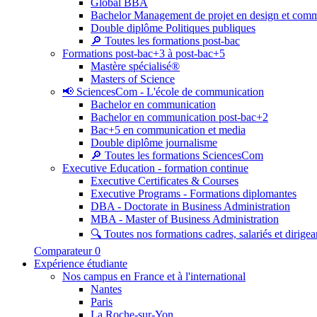
Global BBA
Bachelor Management de projet en design et com
Double diplôme Politiques publiques
🔎 Toutes les formations post-bac
Formations post-bac+3 à post-bac+5
Mastère spécialisé®
Masters of Science
📢 SciencesCom - L'école de communication
Bachelor en communication
Bachelor en communication post-bac+2
Bac+5 en communication et media
Double diplôme journalisme
🔎 Toutes les formations SciencesCom
Executive Education - formation continue
Executive Certificates & Courses
Executive Programs - Formations diplomantes
DBA - Doctorate in Business Administration
MBA - Master of Business Administration
🔍 Toutes nos formations cadres, salariés et dirigea
Comparateur
0
Expérience étudiante
Nos campus en France et à l'international
Nantes
Paris
La Roche-sur-Yon