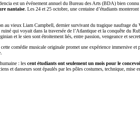
ncia est un événement annuel du Bureau des Arts (BDA) bien connu 
ure nantaise
. Les 24 et 25 octobre, une centaine d’étudiants monteront
 prison au vieux Liam Campbell, dernier survivant du tragique naufrage d
er ruiné qui voyait dans la traversée de l’Atlantique et la conquête du R
inian et le sien sont étroitement liés, entre passion, vengeance et secret
, cette comédie musicale originale promet une expérience immersive et 
e.
 humaine : les
cent étudiants ont seulement un mois pour le concevoi
iens et danseurs sont épaulés par les pôles costumes, technique, mise en