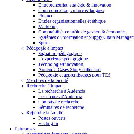
Entrepreneuriat, stratégie & innovation
Communication, culture & langues
Finance
Études organisationnelles et éthique
Marketing
Comptabilité, contrôle de gestion & économie
Systèmes d’Information et Supply Chain Manage
Sport
Pédagogie à impact
Signature pédagogique
L'expérience pédagogique
Technologie/Innovation
Audencia Cases Study collection
Pédagogie et apprentissages pour TES
Membres de la faculté
Recherche à impact
La recherche à Audencia
Les chaires d'Audencia
Contrats de recherche
Séminaires de recherche
Rejoindre la faculté
Postes ouverts
Visiting In
Entreprises