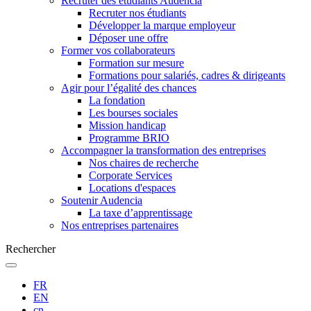
Recruter des étudiants Audencia
Recruter nos étudiants
Développer la marque employeur
Déposer une offre
Former vos collaborateurs
Formation sur mesure
Formations pour salariés, cadres & dirigeants
Agir pour l’égalité des chances
La fondation
Les bourses sociales
Mission handicap
Programme BRIO
Accompagner la transformation des entreprises
Nos chaires de recherche
Corporate Services
Locations d'espaces
Soutenir Audencia
La taxe d’apprentissage
Nos entreprises partenaires
Rechercher
FR
EN
cn