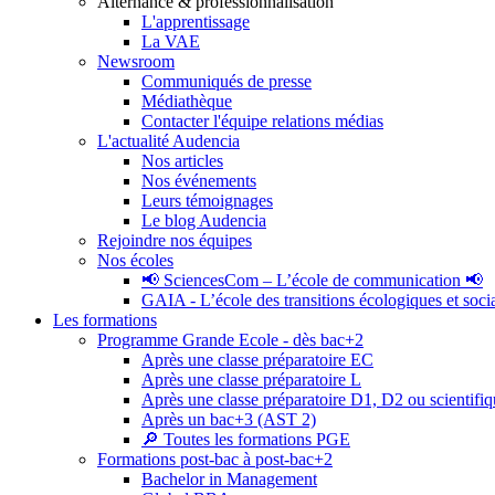
Alternance & professionnalisation
L'apprentissage
La VAE
Newsroom
Communiqués de presse
Médiathèque
Contacter l'équipe relations médias
L'actualité Audencia
Nos articles
Nos événements
Leurs témoignages
Le blog Audencia
Rejoindre nos équipes
Nos écoles
📢 SciencesCom – L’école de communication 📢
GAIA - L’école des transitions écologiques et soci
Les formations
Programme Grande Ecole - dès bac+2
Après une classe préparatoire EC
Après une classe préparatoire L
Après une classe préparatoire D1, D2 ou scientifi
Après un bac+3 (AST 2)
🔎 Toutes les formations PGE
Formations post-bac à post-bac+2
Bachelor in Management