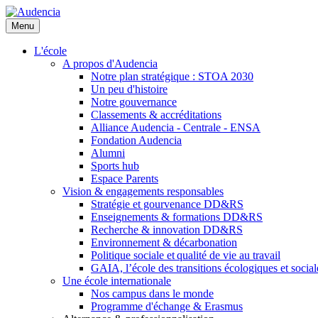
Aller
au
Menu
contenu
principal
L'école
A propos d'Audencia
Notre plan stratégique : STOA 2030
Un peu d'histoire
Notre gouvernance
Classements & accréditations
Alliance Audencia - Centrale - ENSA
Fondation Audencia
Alumni
Sports hub
Espace Parents
Vision & engagements responsables
Stratégie et gourvenance DD&RS
Enseignements & formations DD&RS
Recherche & innovation DD&RS
Environnement & décarbonation
Politique sociale et qualité de vie au travail
GAIA, l’école des transitions écologiques et social
Une école internationale
Nos campus dans le monde
Programme d'échange & Erasmus