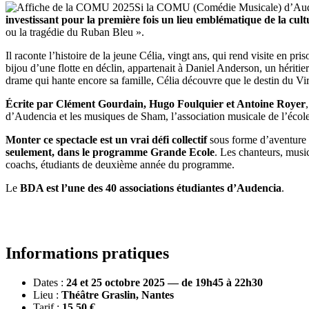
Si la COMU (Comédie Musicale) d’Aude
investissant pour la première fois un lieu emblématique de la cult
ou la tragédie du Ruban Bleu ».
Il raconte l’histoire de la jeune Célia, vingt ans, qui rend visite en
bijou d’une flotte en déclin, appartenait à Daniel Anderson, un hériti
drame qui hante encore sa famille, Célia découvre que le destin du Virg
Écrite par Clément Gourdain, Hugo Foulquier et Antoine Royer
d’Audencia et les musiques de Sham, l’association musicale de l’écol
Monter ce spectacle est un vrai défi collectif
sous forme d’aventure
seulement, dans le programme Grande Ecole
. Les chanteurs, music
coachs, étudiants de deuxième année du programme.
Le
BDA est l’une des 40 associations étudiantes d’Audencia
.
Informations pratiques
Dates :
24 et 25 octobre 2025 — de 19h45 à 22h30
Lieu :
Théâtre Graslin, Nantes
Tarif :
15,50 €