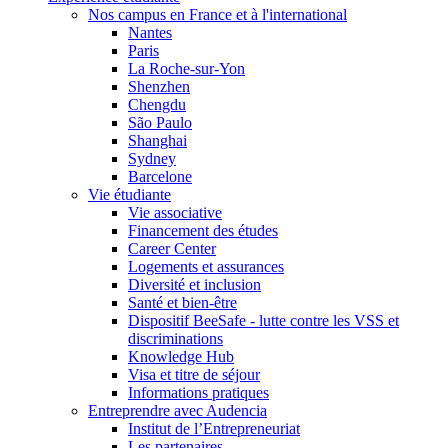
Nos campus en France et à l'international
Nantes
Paris
La Roche-sur-Yon
Shenzhen
Chengdu
São Paulo
Shanghai
Sydney
Barcelone
Vie étudiante
Vie associative
Financement des études
Career Center
Logements et assurances
Diversité et inclusion
Santé et bien-être
Dispositif BeeSafe - lutte contre les VSS et
discriminations
Knowledge Hub
Visa et titre de séjour
Informations pratiques
Entreprendre avec Audencia
Institut de l’Entrepreneuriat
Les partenaires