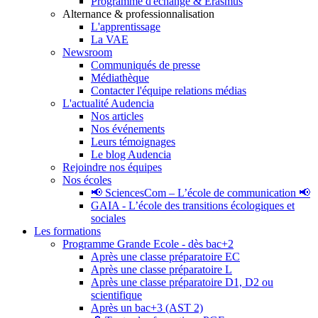
Programme d'échange & Erasmus
Alternance & professionnalisation
L'apprentissage
La VAE
Newsroom
Communiqués de presse
Médiathèque
Contacter l'équipe relations médias
L'actualité Audencia
Nos articles
Nos événements
Leurs témoignages
Le blog Audencia
Rejoindre nos équipes
Nos écoles
📢 SciencesCom – L’école de communication 📢
GAIA - L’école des transitions écologiques et
sociales
Les formations
Programme Grande Ecole - dès bac+2
Après une classe préparatoire EC
Après une classe préparatoire L
Après une classe préparatoire D1, D2 ou
scientifique
Après un bac+3 (AST 2)