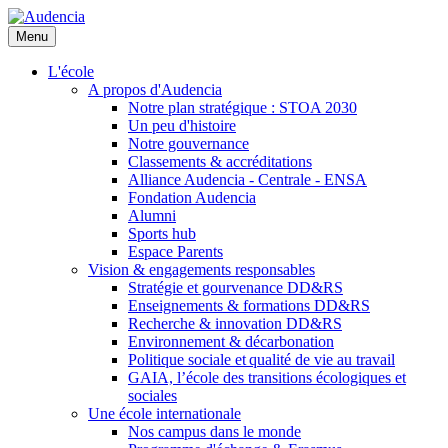
Aller
au
Menu
contenu
principal
L'école
A propos d'Audencia
Notre plan stratégique : STOA 2030
Un peu d'histoire
Notre gouvernance
Classements & accréditations
Alliance Audencia - Centrale - ENSA
Fondation Audencia
Alumni
Sports hub
Espace Parents
Vision & engagements responsables
Stratégie et gourvenance DD&RS
Enseignements & formations DD&RS
Recherche & innovation DD&RS
Environnement & décarbonation
Politique sociale et qualité de vie au travail
GAIA, l’école des transitions écologiques et
sociales
Une école internationale
Nos campus dans le monde