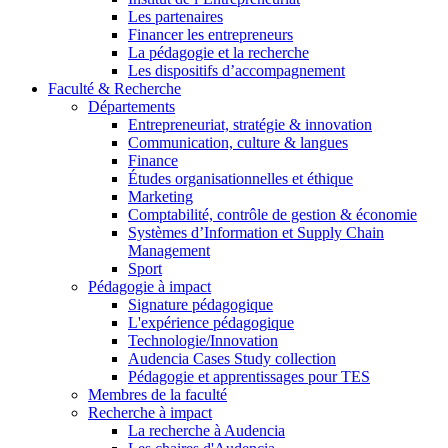
Les partenaires
Financer les entrepreneurs
La pédagogie et la recherche
Les dispositifs d’accompagnement
Faculté & Recherche
Départements
Entrepreneuriat, stratégie & innovation
Communication, culture & langues
Finance
Études organisationnelles et éthique
Marketing
Comptabilité, contrôle de gestion & économie
Systèmes d’Information et Supply Chain
Management
Sport
Pédagogie à impact
Signature pédagogique
L'expérience pédagogique
Technologie/Innovation
Audencia Cases Study collection
Pédagogie et apprentissages pour TES
Membres de la faculté
Recherche à impact
La recherche à Audencia