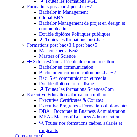
🔎 Toutes les formations PGE
Formations post-bac à post-bac+2
Bachelor in Management
Global BBA
Bachelor Management de projet en design et
communication
Double diplôme Politiques publiques
🔎 Toutes les formations post-bac
Formations post-bac+3 à post-bac+5
Mastère spécialisé®
Masters of Science
📢 SciencesCom - L'école de communication
Bachelor en communication
Bachelor en communication post-bac+2
Bac+5 en communication et media
Double diplôme journalisme
🔎 Toutes les formations SciencesCom
Executive Education - formation continue
Executive Certificates & Courses
Executive Programs - Formations diplomantes
DBA - Doctorate in Business Administration
MBA - Master of Business Administration
🔍 Toutes nos formations cadres, salariés et
dirigeants
Comparateur
0