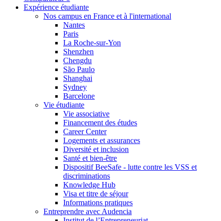
Expérience étudiante
Nos campus en France et à l'international
Nantes
Paris
La Roche-sur-Yon
Shenzhen
Chengdu
São Paulo
Shanghai
Sydney
Barcelone
Vie étudiante
Vie associative
Financement des études
Career Center
Logements et assurances
Diversité et inclusion
Santé et bien-être
Dispositif BeeSafe - lutte contre les VSS et
discriminations
Knowledge Hub
Visa et titre de séjour
Informations pratiques
Entreprendre avec Audencia
Institut de l’Entrepreneuriat