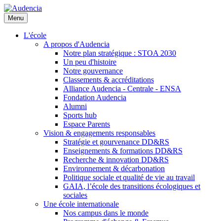
Aller
au
Menu
contenu
principal
L'école
A propos d'Audencia
Notre plan stratégique : STOA 2030
Un peu d'histoire
Notre gouvernance
Classements & accréditations
Alliance Audencia - Centrale - ENSA
Fondation Audencia
Alumni
Sports hub
Espace Parents
Vision & engagements responsables
Stratégie et gourvenance DD&RS
Enseignements & formations DD&RS
Recherche & innovation DD&RS
Environnement & décarbonation
Politique sociale et qualité de vie au travail
GAIA, l’école des transitions écologiques et
sociales
Une école internationale
Nos campus dans le monde