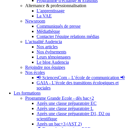
Programme d'échange & Erasmus
Alternance & professionnalisation
L'apprentissage
La VAE
Newsroom
Communiqués de presse
Médiathèque
Contacter l'équipe relations médias
L'actualité Audencia
Nos articles
Nos événements
Leurs témoignages
Le blog Audencia
Rejoindre nos équipes
Nos écoles
📢 SciencesCom – L’école de communication 📢
GAIA - L’école des transitions écologiques et
sociales
Les formations
Programme Grande Ecole - dès bac+2
Après une classe préparatoire EC
Après une classe préparatoire L
Après une classe préparatoire D1, D2 ou
scientifique
Après un bac+3 (AST 2)