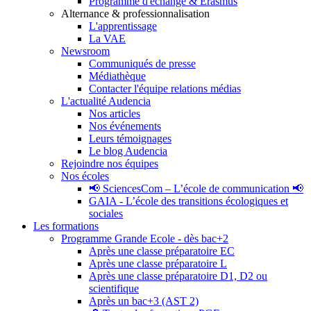
Programme d'échange & Erasmus
Alternance & professionnalisation
L'apprentissage
La VAE
Newsroom
Communiqués de presse
Médiathèque
Contacter l'équipe relations médias
L'actualité Audencia
Nos articles
Nos événements
Leurs témoignages
Le blog Audencia
Rejoindre nos équipes
Nos écoles
📢 SciencesCom – L’école de communication 📢
GAIA - L’école des transitions écologiques et
sociales
Les formations
Programme Grande Ecole - dès bac+2
Après une classe préparatoire EC
Après une classe préparatoire L
Après une classe préparatoire D1, D2 ou
scientifique
Après un bac+3 (AST 2)