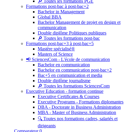
🔎 Toutes les formations PGE
Formations post-bac à post-bac+2
Bachelor in Management
Global BBA
Bachelor Management de projet en design et
communication
Double diplôme Politiques publiques
🔎 Toutes les formations post-bac
Formations post-bac+3 à post-bac+5
Mastère spécialisé®
Masters of Science
📢 SciencesCom - L'école de communication
Bachelor en communication
Bachelor en communication post-bac+2
Bac+5 en communication et media
Double diplôme journalisme
🔎 Toutes les formations SciencesCom
Executive Education - formation continue
Executive Certificates & Courses
Executive Programs - Formations diplomantes
DBA - Doctorate in Business Administration
MBA - Master of Business Administration
🔍 Toutes nos formations cadres, salariés et
dirigeants
Comparateur
0