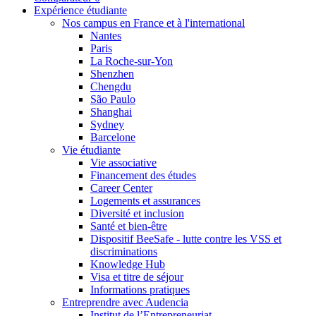
Expérience étudiante
Nos campus en France et à l'international
Nantes
Paris
La Roche-sur-Yon
Shenzhen
Chengdu
São Paulo
Shanghai
Sydney
Barcelone
Vie étudiante
Vie associative
Financement des études
Career Center
Logements et assurances
Diversité et inclusion
Santé et bien-être
Dispositif BeeSafe - lutte contre les VSS et
discriminations
Knowledge Hub
Visa et titre de séjour
Informations pratiques
Entreprendre avec Audencia
Institut de l’Entrepreneuriat