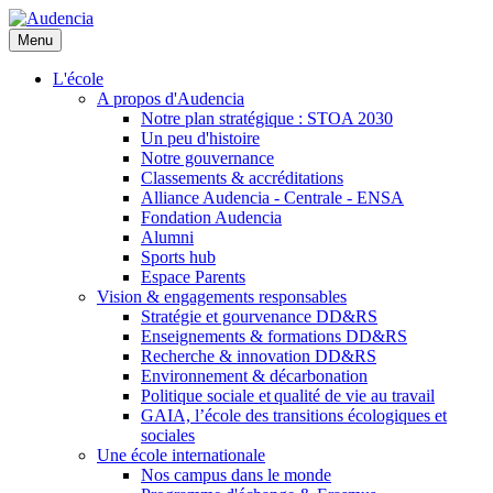
Aller
au
Menu
contenu
principal
L'école
A propos d'Audencia
Notre plan stratégique : STOA 2030
Un peu d'histoire
Notre gouvernance
Classements & accréditations
Alliance Audencia - Centrale - ENSA
Fondation Audencia
Alumni
Sports hub
Espace Parents
Vision & engagements responsables
Stratégie et gourvenance DD&RS
Enseignements & formations DD&RS
Recherche & innovation DD&RS
Environnement & décarbonation
Politique sociale et qualité de vie au travail
GAIA, l’école des transitions écologiques et
sociales
Une école internationale
Nos campus dans le monde