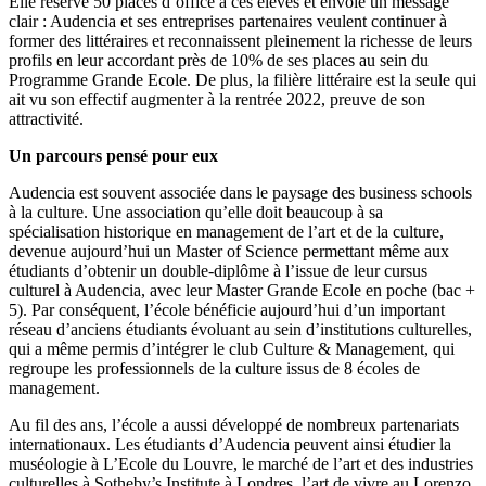
Elle réserve 50 places d’office à ces élèves et envoie un message
clair : Audencia et ses entreprises partenaires veulent continuer à
former des littéraires et reconnaissent pleinement la richesse de leurs
profils en leur accordant près de 10% de ses places au sein du
Programme Grande Ecole. De plus, la filière littéraire est la seule qui
ait vu son effectif augmenter à la rentrée 2022, preuve de son
attractivité.
Un parcours pensé pour eux
Audencia est souvent associée dans le paysage des business schools
à la culture. Une association qu’elle doit beaucoup à sa
spécialisation historique en management de l’art et de la culture,
devenue aujourd’hui un Master of Science permettant même aux
étudiants d’obtenir un double-diplôme à l’issue de leur cursus
culturel à Audencia, avec leur Master Grande Ecole en poche (bac +
5). Par conséquent, l’école bénéficie aujourd’hui d’un important
réseau d’anciens étudiants évoluant au sein d’institutions culturelles,
qui a même permis d’intégrer le club Culture & Management, qui
regroupe les professionnels de la culture issus de 8 écoles de
management.
Au fil des ans, l’école a aussi développé de nombreux partenariats
internationaux. Les étudiants d’Audencia peuvent ainsi étudier la
muséologie à L’Ecole du Louvre, le marché de l’art et des industries
culturelles à Sotheby’s Institute à Londres, l’art de vivre au Lorenzo