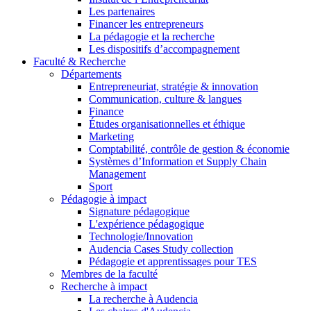
Les partenaires
Financer les entrepreneurs
La pédagogie et la recherche
Les dispositifs d’accompagnement
Faculté & Recherche
Départements
Entrepreneuriat, stratégie & innovation
Communication, culture & langues
Finance
Études organisationnelles et éthique
Marketing
Comptabilité, contrôle de gestion & économie
Systèmes d’Information et Supply Chain
Management
Sport
Pédagogie à impact
Signature pédagogique
L'expérience pédagogique
Technologie/Innovation
Audencia Cases Study collection
Pédagogie et apprentissages pour TES
Membres de la faculté
Recherche à impact
La recherche à Audencia