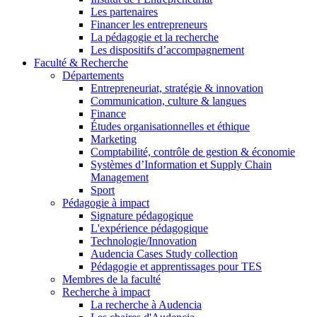
Les partenaires
Financer les entrepreneurs
La pédagogie et la recherche
Les dispositifs d’accompagnement
Faculté & Recherche
Départements
Entrepreneuriat, stratégie & innovation
Communication, culture & langues
Finance
Études organisationnelles et éthique
Marketing
Comptabilité, contrôle de gestion & économie
Systèmes d’Information et Supply Chain
Management
Sport
Pédagogie à impact
Signature pédagogique
L'expérience pédagogique
Technologie/Innovation
Audencia Cases Study collection
Pédagogie et apprentissages pour TES
Membres de la faculté
Recherche à impact
La recherche à Audencia