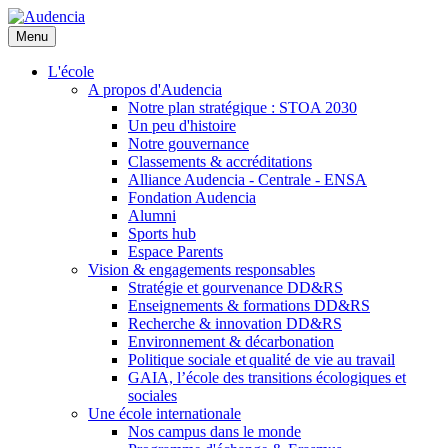
Aller
au
Menu
contenu
principal
L'école
A propos d'Audencia
Notre plan stratégique : STOA 2030
Un peu d'histoire
Notre gouvernance
Classements & accréditations
Alliance Audencia - Centrale - ENSA
Fondation Audencia
Alumni
Sports hub
Espace Parents
Vision & engagements responsables
Stratégie et gourvenance DD&RS
Enseignements & formations DD&RS
Recherche & innovation DD&RS
Environnement & décarbonation
Politique sociale et qualité de vie au travail
GAIA, l’école des transitions écologiques et
sociales
Une école internationale
Nos campus dans le monde