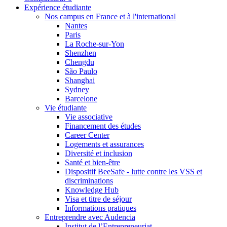
Expérience étudiante
Nos campus en France et à l'international
Nantes
Paris
La Roche-sur-Yon
Shenzhen
Chengdu
São Paulo
Shanghai
Sydney
Barcelone
Vie étudiante
Vie associative
Financement des études
Career Center
Logements et assurances
Diversité et inclusion
Santé et bien-être
Dispositif BeeSafe - lutte contre les VSS et
discriminations
Knowledge Hub
Visa et titre de séjour
Informations pratiques
Entreprendre avec Audencia
Institut de l’Entrepreneuriat