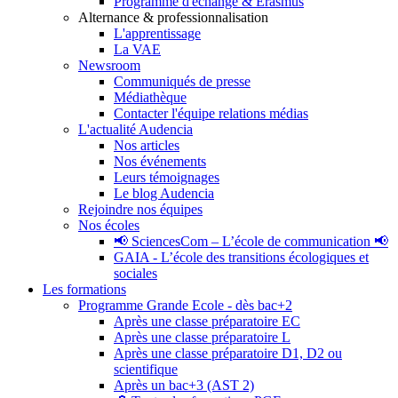
Programme d'échange & Erasmus
Alternance & professionnalisation
L'apprentissage
La VAE
Newsroom
Communiqués de presse
Médiathèque
Contacter l'équipe relations médias
L'actualité Audencia
Nos articles
Nos événements
Leurs témoignages
Le blog Audencia
Rejoindre nos équipes
Nos écoles
📢 SciencesCom – L’école de communication 📢
GAIA - L’école des transitions écologiques et
sociales
Les formations
Programme Grande Ecole - dès bac+2
Après une classe préparatoire EC
Après une classe préparatoire L
Après une classe préparatoire D1, D2 ou
scientifique
Après un bac+3 (AST 2)