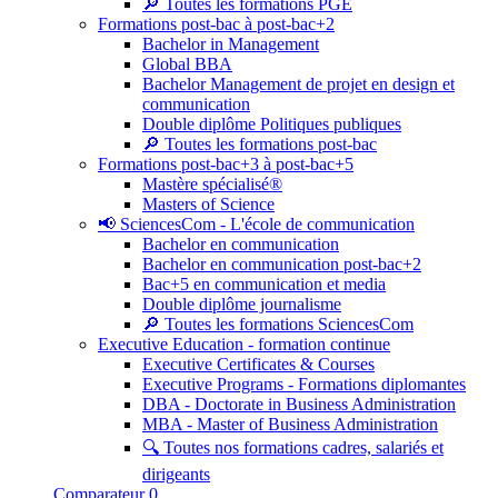
🔎 Toutes les formations PGE
Formations post-bac à post-bac+2
Bachelor in Management
Global BBA
Bachelor Management de projet en design et
communication
Double diplôme Politiques publiques
🔎 Toutes les formations post-bac
Formations post-bac+3 à post-bac+5
Mastère spécialisé®
Masters of Science
📢 SciencesCom - L'école de communication
Bachelor en communication
Bachelor en communication post-bac+2
Bac+5 en communication et media
Double diplôme journalisme
🔎 Toutes les formations SciencesCom
Executive Education - formation continue
Executive Certificates & Courses
Executive Programs - Formations diplomantes
DBA - Doctorate in Business Administration
MBA - Master of Business Administration
🔍 Toutes nos formations cadres, salariés et
dirigeants
Comparateur
0