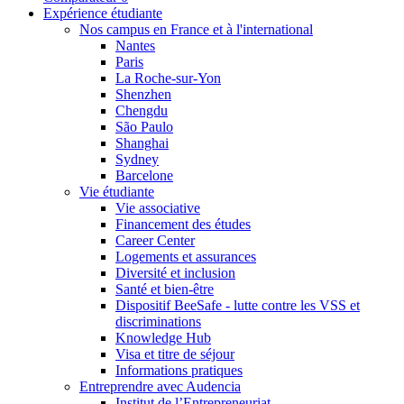
Expérience étudiante
Nos campus en France et à l'international
Nantes
Paris
La Roche-sur-Yon
Shenzhen
Chengdu
São Paulo
Shanghai
Sydney
Barcelone
Vie étudiante
Vie associative
Financement des études
Career Center
Logements et assurances
Diversité et inclusion
Santé et bien-être
Dispositif BeeSafe - lutte contre les VSS et
discriminations
Knowledge Hub
Visa et titre de séjour
Informations pratiques
Entreprendre avec Audencia
Institut de l’Entrepreneuriat