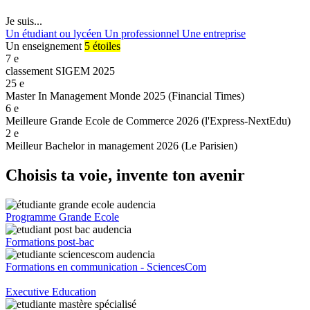
Je suis...
Un étudiant ou lycéen
Un professionnel
Une entreprise
Un enseignement
5 étoiles
7
e
classement SIGEM 2025
25
e
Master In Management Monde 2025 (Financial Times)
6
e
Meilleure Grande Ecole de Commerce 2026 (l'Express-NextEdu)
2
e
Meilleur Bachelor in management 2026 (Le Parisien)
Choisis ta voie, invente ton avenir
Programme Grande Ecole
Formations post-bac
Formations en communication - SciencesCom
Executive Education