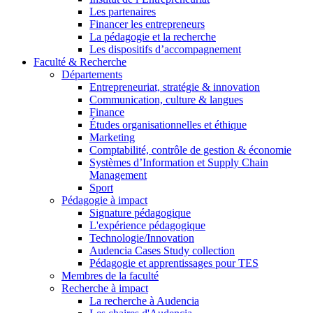
Les partenaires
Financer les entrepreneurs
La pédagogie et la recherche
Les dispositifs d’accompagnement
Faculté & Recherche
Départements
Entrepreneuriat, stratégie & innovation
Communication, culture & langues
Finance
Études organisationnelles et éthique
Marketing
Comptabilité, contrôle de gestion & économie
Systèmes d’Information et Supply Chain
Management
Sport
Pédagogie à impact
Signature pédagogique
L'expérience pédagogique
Technologie/Innovation
Audencia Cases Study collection
Pédagogie et apprentissages pour TES
Membres de la faculté
Recherche à impact
La recherche à Audencia