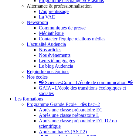
Programme d'échange & Erasmus
Alternance & professionnalisation
L'apprentissage
La VAE
Newsroom
Communiqués de presse
Médiathèque
Contacter l'équipe relations médias
L'actualité Audencia
Nos articles
Nos événements
Leurs témoignages
Le blog Audencia
Rejoindre nos équipes
Nos écoles
📢 SciencesCom – L’école de communication 📢
GAIA - L’école des transitions écologiques et
sociales
Les formations
Programme Grande Ecole - dès bac+2
Après une classe préparatoire EC
Après une classe préparatoire L
Après une classe préparatoire D1, D2 ou
scientifique
Après un bac+3 (AST 2)