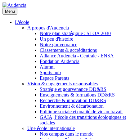
Aller
au
Menu
contenu
principal
L'école
A propos d'Audencia
Notre plan stratégique : STOA 2030
Un peu d'histoire
Notre gouvernance
Classements & accréditations
Alliance Audencia - Centrale - ENSA
Fondation Audencia
Alumni
Sports hub
Espace Parents
Vision & engagements responsables
Stratégie et gourvenance DD&RS
Enseignements & formations DD&RS
Recherche & innovation DD&RS
Environnement & décarbonation
Politique sociale et qualité de vie au travail
GAIA, l’école des transitions écologiques et
sociales
Une école internationale
Nos campus dans le monde