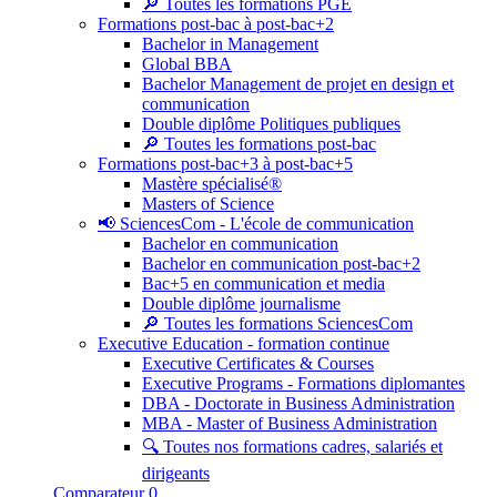
🔎 Toutes les formations PGE
Formations post-bac à post-bac+2
Bachelor in Management
Global BBA
Bachelor Management de projet en design et
communication
Double diplôme Politiques publiques
🔎 Toutes les formations post-bac
Formations post-bac+3 à post-bac+5
Mastère spécialisé®
Masters of Science
📢 SciencesCom - L'école de communication
Bachelor en communication
Bachelor en communication post-bac+2
Bac+5 en communication et media
Double diplôme journalisme
🔎 Toutes les formations SciencesCom
Executive Education - formation continue
Executive Certificates & Courses
Executive Programs - Formations diplomantes
DBA - Doctorate in Business Administration
MBA - Master of Business Administration
🔍 Toutes nos formations cadres, salariés et
dirigeants
Comparateur
0