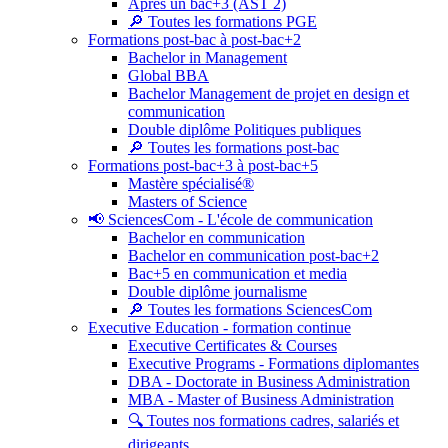
Après un bac+3 (AST 2)
🔎 Toutes les formations PGE
Formations post-bac à post-bac+2
Bachelor in Management
Global BBA
Bachelor Management de projet en design et
communication
Double diplôme Politiques publiques
🔎 Toutes les formations post-bac
Formations post-bac+3 à post-bac+5
Mastère spécialisé®
Masters of Science
📢 SciencesCom - L'école de communication
Bachelor en communication
Bachelor en communication post-bac+2
Bac+5 en communication et media
Double diplôme journalisme
🔎 Toutes les formations SciencesCom
Executive Education - formation continue
Executive Certificates & Courses
Executive Programs - Formations diplomantes
DBA - Doctorate in Business Administration
MBA - Master of Business Administration
🔍 Toutes nos formations cadres, salariés et
dirigeants