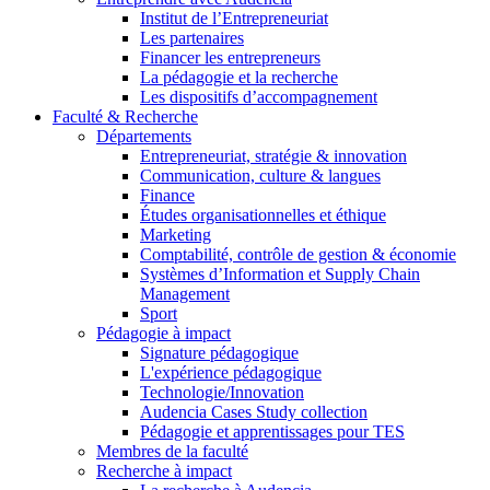
Institut de l’Entrepreneuriat
Les partenaires
Financer les entrepreneurs
La pédagogie et la recherche
Les dispositifs d’accompagnement
Faculté & Recherche
Départements
Entrepreneuriat, stratégie & innovation
Communication, culture & langues
Finance
Études organisationnelles et éthique
Marketing
Comptabilité, contrôle de gestion & économie
Systèmes d’Information et Supply Chain
Management
Sport
Pédagogie à impact
Signature pédagogique
L'expérience pédagogique
Technologie/Innovation
Audencia Cases Study collection
Pédagogie et apprentissages pour TES
Membres de la faculté
Recherche à impact