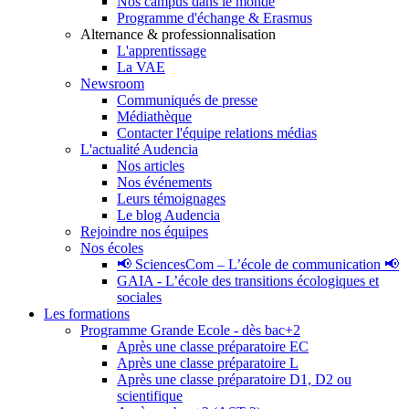
Nos campus dans le monde
Programme d'échange & Erasmus
Alternance & professionnalisation
L'apprentissage
La VAE
Newsroom
Communiqués de presse
Médiathèque
Contacter l'équipe relations médias
L'actualité Audencia
Nos articles
Nos événements
Leurs témoignages
Le blog Audencia
Rejoindre nos équipes
Nos écoles
📢 SciencesCom – L’école de communication 📢
GAIA - L’école des transitions écologiques et
sociales
Les formations
Programme Grande Ecole - dès bac+2
Après une classe préparatoire EC
Après une classe préparatoire L
Après une classe préparatoire D1, D2 ou
scientifique