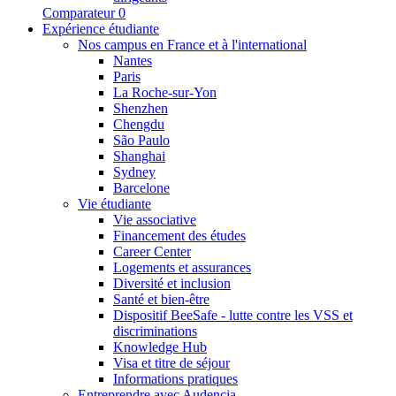
Comparateur
0
Expérience étudiante
Nos campus en France et à l'international
Nantes
Paris
La Roche-sur-Yon
Shenzhen
Chengdu
São Paulo
Shanghai
Sydney
Barcelone
Vie étudiante
Vie associative
Financement des études
Career Center
Logements et assurances
Diversité et inclusion
Santé et bien-être
Dispositif BeeSafe - lutte contre les VSS et
discriminations
Knowledge Hub
Visa et titre de séjour
Informations pratiques
Entreprendre avec Audencia