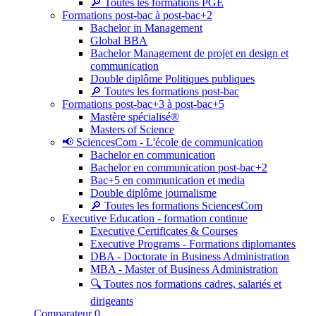
🔎 Toutes les formations PGE
Formations post-bac à post-bac+2
Bachelor in Management
Global BBA
Bachelor Management de projet en design et
communication
Double diplôme Politiques publiques
🔎 Toutes les formations post-bac
Formations post-bac+3 à post-bac+5
Mastère spécialisé®
Masters of Science
📢 SciencesCom - L'école de communication
Bachelor en communication
Bachelor en communication post-bac+2
Bac+5 en communication et media
Double diplôme journalisme
🔎 Toutes les formations SciencesCom
Executive Education - formation continue
Executive Certificates & Courses
Executive Programs - Formations diplomantes
DBA - Doctorate in Business Administration
MBA - Master of Business Administration
🔍 Toutes nos formations cadres, salariés et
dirigeants
Comparateur
0