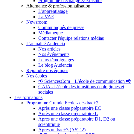
Programme d'échange & Erasmus
Alternance & professionnalisation
L'apprentissage
La VAE
Newsroom
Communiqués de presse
Médiathèque
Contacter l'équipe relations médias
L'actualité Audencia
Nos articles
Nos événements
Leurs témoignages
Le blog Audencia
Rejoindre nos équipes
Nos écoles
📢 SciencesCom – L’école de communication 📢
GAIA - L’école des transitions écologiques et
sociales
Les formations
Programme Grande Ecole - dès bac+2
Après une classe préparatoire EC
Après une classe préparatoire L
Après une classe préparatoire D1, D2 ou
scientifique
Après un bac+3 (AST 2)