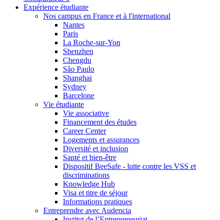
Expérience étudiante
Nos campus en France et à l'international
Nantes
Paris
La Roche-sur-Yon
Shenzhen
Chengdu
São Paulo
Shanghai
Sydney
Barcelone
Vie étudiante
Vie associative
Financement des études
Career Center
Logements et assurances
Diversité et inclusion
Santé et bien-être
Dispositif BeeSafe - lutte contre les VSS et
discriminations
Knowledge Hub
Visa et titre de séjour
Informations pratiques
Entreprendre avec Audencia
Institut de l’Entrepreneuriat