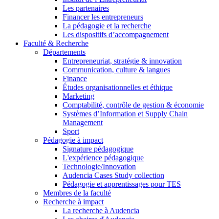
Les partenaires
Financer les entrepreneurs
La pédagogie et la recherche
Les dispositifs d’accompagnement
Faculté & Recherche
Départements
Entrepreneuriat, stratégie & innovation
Communication, culture & langues
Finance
Études organisationnelles et éthique
Marketing
Comptabilité, contrôle de gestion & économie
Systèmes d’Information et Supply Chain
Management
Sport
Pédagogie à impact
Signature pédagogique
L'expérience pédagogique
Technologie/Innovation
Audencia Cases Study collection
Pédagogie et apprentissages pour TES
Membres de la faculté
Recherche à impact
La recherche à Audencia