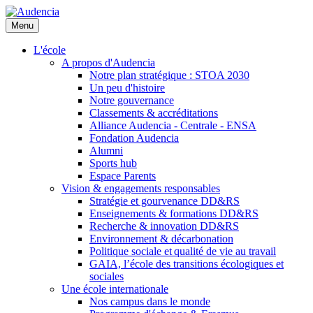
Aller
au
Menu
contenu
principal
L'école
A propos d'Audencia
Notre plan stratégique : STOA 2030
Un peu d'histoire
Notre gouvernance
Classements & accréditations
Alliance Audencia - Centrale - ENSA
Fondation Audencia
Alumni
Sports hub
Espace Parents
Vision & engagements responsables
Stratégie et gourvenance DD&RS
Enseignements & formations DD&RS
Recherche & innovation DD&RS
Environnement & décarbonation
Politique sociale et qualité de vie au travail
GAIA, l’école des transitions écologiques et
sociales
Une école internationale
Nos campus dans le monde