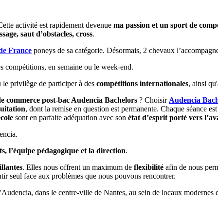
. Cette activité est rapidement devenue
ma passion et un sport de compé
ssage, saut d’obstacles, cross
.
de France
poneys de sa catégorie. Désormais, 2 chevaux l’accompagn
es compétitions, en semaine ou le week-end.
 le privilège de participer à des
compétitions internationales
, ainsi qu
de commerce post-bac Audencia Bachelors
? Choisir
Audencia Bach
uitation
, dont la remise en question est permanente. Chaque séance es
école
sont en parfaite adéquation avec son
état d’esprit porté vers l’av
encia.
ts, l’équipe pédagogique et la direction
.
illantes
. Elles nous offrent un maximum de
flexibilité
afin de nous per
entir seul face aux problèmes que nous pouvons rencontrer.
'Audencia, dans le centre-ville de Nantes, au sein de locaux modernes 