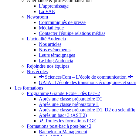
Alternance & professionnalisation
L'apprentissage
La VAE
Newsroom
Communiqués de presse
Médiathèque
Contacter l'équipe relations médias
L'actualité Audencia
Nos articles
Nos événements
Leurs témoignages
Le blog Audencia
Rejoindre nos équipes
Nos écoles
📢 SciencesCom – L’école de communication 📢
GAIA - L’école des transitions écologiques et soci
Les formations
Programme Grande Ecole - dès bac+2
Après une classe préparatoire EC
Après une classe préparatoire L
Après une classe préparatoire D1, D2 ou scientifi
Après un bac+3 (AST 2)
🔎 Toutes les formations PGE
Formations post-bac à post-bac+2
Bachelor in Management