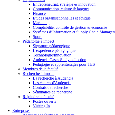
Entrepreneuriat, stratégie & innovation
Communication, culture & langues
Finance
Études organisationnelles et éthique
Marketing
Comptabilité, contrôle de gestion & économie
Systèmes d’Information et Supply Chain Manage
Sport
Pédagogie à impact
Signature pédagogique
L'expérience pédagogique
Technologie/Innovation
Audencia Cases Study collection
Pédagogie et apprentissages pour TES
Membres de la faculté
Recherche à impact
La recherche à Audencia
Les chaires d'Audencia
Contrats de recherche
Séminaires de recherche
Rejoindre la faculté
Postes ouverts
Visiting In
Entreprises