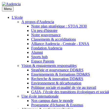
Aller
au
Menu
contenu
principal
L'école
A propos d'Audencia
Notre plan stratégique : STOA 2030
Un peu d'histoire
Notre gouvernance
Classements & accréditations
Alliance Audencia - Centrale - ENSA
Fondation Audencia
Alumni
Sports hub
Espace Parents
Vision & engagements responsables
Stratégie et gourvenance DD&RS
Enseignements & formations DD&RS
Recherche & innovation DD&RS
Environnement & décarbonation
Politique sociale et qualité de vie au travail
GAIA, l’école des transitions écologiques et social
Une école internationale
Nos campus dans le monde
Programme d'échange & Erasmus