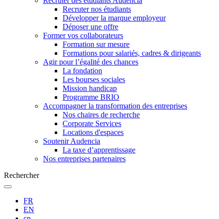
Recruter des étudiants Audencia
Recruter nos étudiants
Développer la marque employeur
Déposer une offre
Former vos collaborateurs
Formation sur mesure
Formations pour salariés, cadres & dirigeants
Agir pour l’égalité des chances
La fondation
Les bourses sociales
Mission handicap
Programme BRIO
Accompagner la transformation des entreprises
Nos chaires de recherche
Corporate Services
Locations d'espaces
Soutenir Audencia
La taxe d’apprentissage
Nos entreprises partenaires
Rechercher
FR
EN
cn