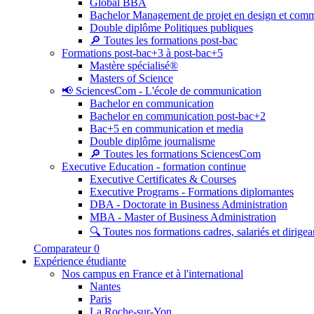
Global BBA
Bachelor Management de projet en design et com
Double diplôme Politiques publiques
🔎 Toutes les formations post-bac
Formations post-bac+3 à post-bac+5
Mastère spécialisé®
Masters of Science
📢 SciencesCom - L'école de communication
Bachelor en communication
Bachelor en communication post-bac+2
Bac+5 en communication et media
Double diplôme journalisme
🔎 Toutes les formations SciencesCom
Executive Education - formation continue
Executive Certificates & Courses
Executive Programs - Formations diplomantes
DBA - Doctorate in Business Administration
MBA - Master of Business Administration
🔍 Toutes nos formations cadres, salariés et dirigea
Comparateur
0
Expérience étudiante
Nos campus en France et à l'international
Nantes
Paris
La Roche-sur-Yon