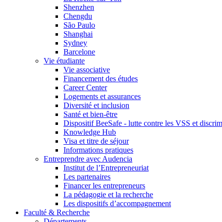
Shenzhen
Chengdu
São Paulo
Shanghai
Sydney
Barcelone
Vie étudiante
Vie associative
Financement des études
Career Center
Logements et assurances
Diversité et inclusion
Santé et bien-être
Dispositif BeeSafe - lutte contre les VSS et discri
Knowledge Hub
Visa et titre de séjour
Informations pratiques
Entreprendre avec Audencia
Institut de l’Entrepreneuriat
Les partenaires
Financer les entrepreneurs
La pédagogie et la recherche
Les dispositifs d’accompagnement
Faculté & Recherche
Départements