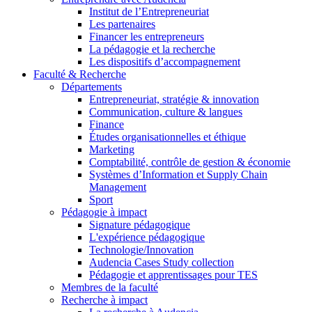
Institut de l’Entrepreneuriat
Les partenaires
Financer les entrepreneurs
La pédagogie et la recherche
Les dispositifs d’accompagnement
Faculté & Recherche
Départements
Entrepreneuriat, stratégie & innovation
Communication, culture & langues
Finance
Études organisationnelles et éthique
Marketing
Comptabilité, contrôle de gestion & économie
Systèmes d’Information et Supply Chain
Management
Sport
Pédagogie à impact
Signature pédagogique
L'expérience pédagogique
Technologie/Innovation
Audencia Cases Study collection
Pédagogie et apprentissages pour TES
Membres de la faculté
Recherche à impact