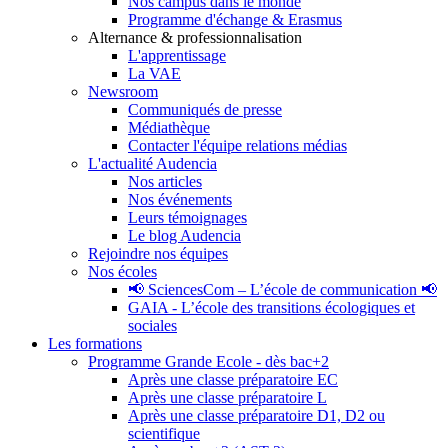
Nos campus dans le monde
Programme d'échange & Erasmus
Alternance & professionnalisation
L'apprentissage
La VAE
Newsroom
Communiqués de presse
Médiathèque
Contacter l'équipe relations médias
L'actualité Audencia
Nos articles
Nos événements
Leurs témoignages
Le blog Audencia
Rejoindre nos équipes
Nos écoles
📢 SciencesCom – L’école de communication 📢
GAIA - L’école des transitions écologiques et
sociales
Les formations
Programme Grande Ecole - dès bac+2
Après une classe préparatoire EC
Après une classe préparatoire L
Après une classe préparatoire D1, D2 ou
scientifique