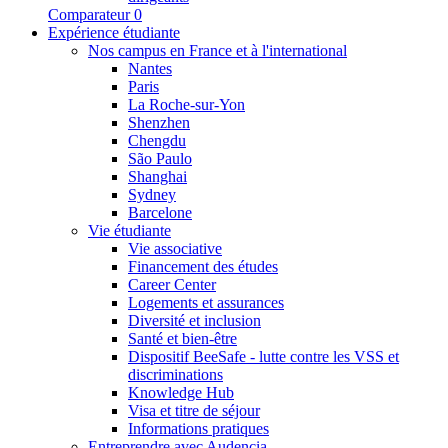
Comparateur
0
Expérience étudiante
Nos campus en France et à l'international
Nantes
Paris
La Roche-sur-Yon
Shenzhen
Chengdu
São Paulo
Shanghai
Sydney
Barcelone
Vie étudiante
Vie associative
Financement des études
Career Center
Logements et assurances
Diversité et inclusion
Santé et bien-être
Dispositif BeeSafe - lutte contre les VSS et
discriminations
Knowledge Hub
Visa et titre de séjour
Informations pratiques
Entreprendre avec Audencia