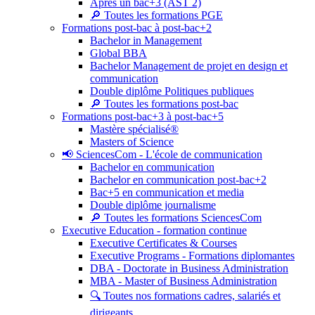
Après un bac+3 (AST 2)
🔎 Toutes les formations PGE
Formations post-bac à post-bac+2
Bachelor in Management
Global BBA
Bachelor Management de projet en design et
communication
Double diplôme Politiques publiques
🔎 Toutes les formations post-bac
Formations post-bac+3 à post-bac+5
Mastère spécialisé®
Masters of Science
📢 SciencesCom - L'école de communication
Bachelor en communication
Bachelor en communication post-bac+2
Bac+5 en communication et media
Double diplôme journalisme
🔎 Toutes les formations SciencesCom
Executive Education - formation continue
Executive Certificates & Courses
Executive Programs - Formations diplomantes
DBA - Doctorate in Business Administration
MBA - Master of Business Administration
🔍 Toutes nos formations cadres, salariés et
dirigeants