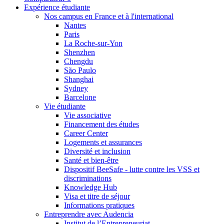
Expérience étudiante
Nos campus en France et à l'international
Nantes
Paris
La Roche-sur-Yon
Shenzhen
Chengdu
São Paulo
Shanghai
Sydney
Barcelone
Vie étudiante
Vie associative
Financement des études
Career Center
Logements et assurances
Diversité et inclusion
Santé et bien-être
Dispositif BeeSafe - lutte contre les VSS et
discriminations
Knowledge Hub
Visa et titre de séjour
Informations pratiques
Entreprendre avec Audencia
Institut de l’Entrepreneuriat