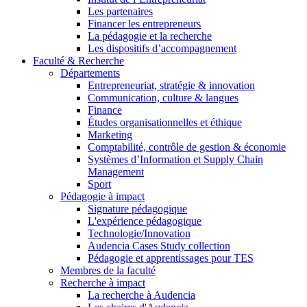
Les partenaires
Financer les entrepreneurs
La pédagogie et la recherche
Les dispositifs d’accompagnement
Faculté & Recherche
Départements
Entrepreneuriat, stratégie & innovation
Communication, culture & langues
Finance
Études organisationnelles et éthique
Marketing
Comptabilité, contrôle de gestion & économie
Systèmes d’Information et Supply Chain
Management
Sport
Pédagogie à impact
Signature pédagogique
L'expérience pédagogique
Technologie/Innovation
Audencia Cases Study collection
Pédagogie et apprentissages pour TES
Membres de la faculté
Recherche à impact
La recherche à Audencia