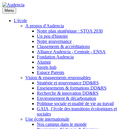
Aller
au
Menu
contenu
principal
L'école
A propos d'Audencia
Notre plan stratégique : STOA 2030
Un peu d'histoire
Notre gouvernance
Classements & accréditations
Alliance Audencia - Centrale - ENSA
Fondation Audencia
Alumni
Sports hub
Espace Parents
Vision & engagements responsables
Stratégie et gourvenance DD&RS
Enseignements & formations DD&RS
Recherche & innovation DD&RS
Environnement & décarbonation
Politique sociale et qualité de vie au travail
GAIA, l’école des transitions écologiques et
sociales
Une école internationale
Nos campus dans le monde