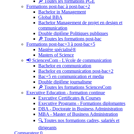
🔎 Toutes les formations PGE
Formations post-bac à post-bac+2
Bachelor in Management
Global BBA
Bachelor Management de projet en design et
communication
Double diplôme Politiques publiques
🔎 Toutes les formations post-bac
Formations post-bac+3 à post-bac+5
Mastère spécialisé®
Masters of Science
📢 SciencesCom - L'école de communication
Bachelor en communication
Bachelor en communication post-bac+2
Bac+5 en communication et media
Double diplôme journalisme
🔎 Toutes les formations SciencesCom
Executive Education - formation continue
Executive Certificates & Courses
Executive Programs - Formations diplomantes
DBA - Doctorate in Business Administration
MBA - Master of Business Administration
🔍 Toutes nos formations cadres, salariés et
dirigeants
Comparateur
0