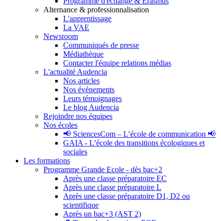
Programme d'échange & Erasmus
Alternance & professionnalisation
L'apprentissage
La VAE
Newsroom
Communiqués de presse
Médiathèque
Contacter l'équipe relations médias
L'actualité Audencia
Nos articles
Nos événements
Leurs témoignages
Le blog Audencia
Rejoindre nos équipes
Nos écoles
📢 SciencesCom – L’école de communication 📢
GAIA - L’école des transitions écologiques et
sociales
Les formations
Programme Grande Ecole - dès bac+2
Après une classe préparatoire EC
Après une classe préparatoire L
Après une classe préparatoire D1, D2 ou
scientifique
Après un bac+3 (AST 2)