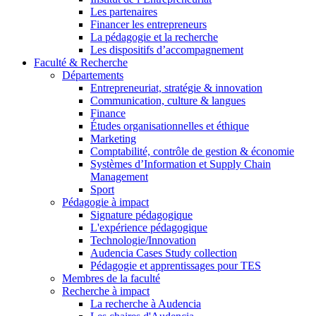
Les partenaires
Financer les entrepreneurs
La pédagogie et la recherche
Les dispositifs d’accompagnement
Faculté & Recherche
Départements
Entrepreneuriat, stratégie & innovation
Communication, culture & langues
Finance
Études organisationnelles et éthique
Marketing
Comptabilité, contrôle de gestion & économie
Systèmes d’Information et Supply Chain
Management
Sport
Pédagogie à impact
Signature pédagogique
L'expérience pédagogique
Technologie/Innovation
Audencia Cases Study collection
Pédagogie et apprentissages pour TES
Membres de la faculté
Recherche à impact
La recherche à Audencia