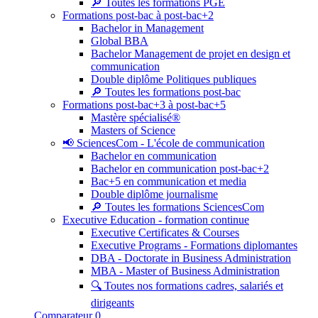
🔎 Toutes les formations PGE
Formations post-bac à post-bac+2
Bachelor in Management
Global BBA
Bachelor Management de projet en design et
communication
Double diplôme Politiques publiques
🔎 Toutes les formations post-bac
Formations post-bac+3 à post-bac+5
Mastère spécialisé®
Masters of Science
📢 SciencesCom - L'école de communication
Bachelor en communication
Bachelor en communication post-bac+2
Bac+5 en communication et media
Double diplôme journalisme
🔎 Toutes les formations SciencesCom
Executive Education - formation continue
Executive Certificates & Courses
Executive Programs - Formations diplomantes
DBA - Doctorate in Business Administration
MBA - Master of Business Administration
🔍 Toutes nos formations cadres, salariés et
dirigeants
Comparateur
0