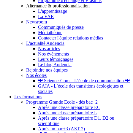
Programme d'échange & Erasmus
Alternance & professionnalisation
L'apprentissage
La VAE
Newsroom
Communiqués de presse
Médiathèque
Contacter l'équipe relations médias
L'actualité Audencia
Nos articles
Nos événements
Leurs témoignages
Le blog Audencia
Rejoindre nos équipes
Nos écoles
📢 SciencesCom – L’école de communication 📢
GAIA - L’école des transitions écologiques et
sociales
Les formations
Programme Grande Ecole - dès bac+2
Après une classe préparatoire EC
Après une classe préparatoire L
Après une classe préparatoire D1, D2 ou
scientifique
Après un bac+3 (AST 2)