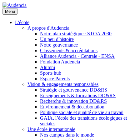
Aller
au
Menu
contenu
principal
L'école
A propos d'Audencia
Notre plan stratégique : STOA 2030
Un peu d'histoire
Notre gouvernance
Classements & accréditations
Alliance Audencia - Centrale - ENSA
Fondation Audencia
Alumni
Sports hub
Espace Parents
Vision & engagements responsables
Stratégie et gourvenance DD&RS
Enseignements & formations DD&RS
Recherche & innovation DD&RS
Environnement & décarbonation
Politique sociale et qualité de vie au travail
GAIA, l’école des transitions écologiques et
sociales
Une école internationale
Nos campus dans le monde