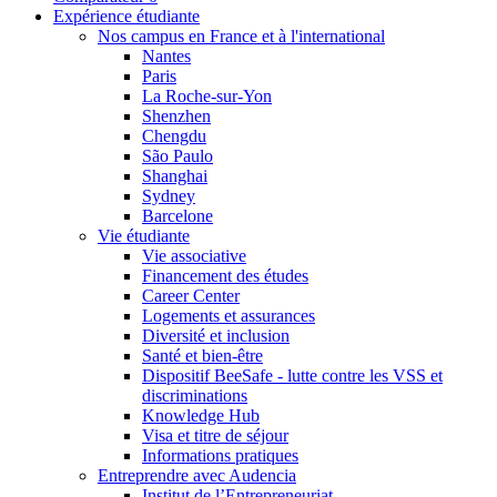
Expérience étudiante
Nos campus en France et à l'international
Nantes
Paris
La Roche-sur-Yon
Shenzhen
Chengdu
São Paulo
Shanghai
Sydney
Barcelone
Vie étudiante
Vie associative
Financement des études
Career Center
Logements et assurances
Diversité et inclusion
Santé et bien-être
Dispositif BeeSafe - lutte contre les VSS et
discriminations
Knowledge Hub
Visa et titre de séjour
Informations pratiques
Entreprendre avec Audencia
Institut de l’Entrepreneuriat