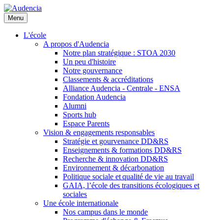
Aller
au
Menu
contenu
principal
L'école
A propos d'Audencia
Notre plan stratégique : STOA 2030
Un peu d'histoire
Notre gouvernance
Classements & accréditations
Alliance Audencia - Centrale - ENSA
Fondation Audencia
Alumni
Sports hub
Espace Parents
Vision & engagements responsables
Stratégie et gourvenance DD&RS
Enseignements & formations DD&RS
Recherche & innovation DD&RS
Environnement & décarbonation
Politique sociale et qualité de vie au travail
GAIA, l’école des transitions écologiques et
sociales
Une école internationale
Nos campus dans le monde