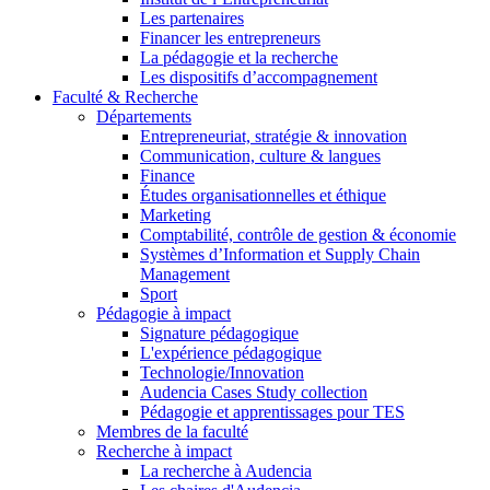
Les partenaires
Financer les entrepreneurs
La pédagogie et la recherche
Les dispositifs d’accompagnement
Faculté & Recherche
Départements
Entrepreneuriat, stratégie & innovation
Communication, culture & langues
Finance
Études organisationnelles et éthique
Marketing
Comptabilité, contrôle de gestion & économie
Systèmes d’Information et Supply Chain
Management
Sport
Pédagogie à impact
Signature pédagogique
L'expérience pédagogique
Technologie/Innovation
Audencia Cases Study collection
Pédagogie et apprentissages pour TES
Membres de la faculté
Recherche à impact
La recherche à Audencia