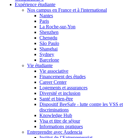
Expérience étudiante
Nos campus en France et à l'international
Nantes
Paris
La Roche-sur-Yon
Shenzhen
Chengdu
São Paulo
Shanghai
Sydney
Barcelone
Vie étudiante
Vie associative
Financement des études
Career Center
Logements et assurances
Diversité et inclusion
Santé et bien-être
Dispositif BeeSafe - lutte contre les VSS et
discriminations
Knowledge Hub
Visa et titre de séjour
Informations pratiques
Entreprendre avec Audencia
Institut de l’Entrepreneuriat