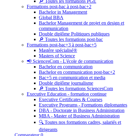
🔎 Toutes les formations PGE
Formations post-bac à post-bac+2
Bachelor in Management
Global BBA
Bachelor Management de projet en design et
communication
Double diplôme Politiques publiques
🔎 Toutes les formations post-bac
Formations post-bac+3 à post-bac+5
Mastère spécialisé®
Masters of Science
📢 SciencesCom - L'école de communication
Bachelor en communication
Bachelor en communication post-bac+2
Bac+5 en communication et media
Double diplôme journalisme
🔎 Toutes les formations SciencesCom
Executive Education - formation continue
Executive Certificates & Courses
Executive Programs - Formations diplomantes
DBA - Doctorate in Business Administration
MBA - Master of Business Administration
🔍 Toutes nos formations cadres, salariés et
dirigeants
Comparateur
0