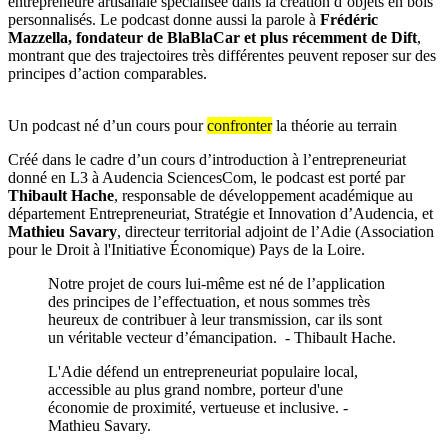
entrepreneure artisanale spécialisée dans la création d’objets en bois
personnalisés. Le podcast donne aussi la parole à
Frédéric
Mazzella, fondateur de BlaBlaCar et plus récemment de Dift
,
montrant que des trajectoires très différentes peuvent reposer sur des
principes d’action comparables.
Un podcast né d’un cours pour
confronter
la théorie au terrain
Créé dans le cadre d’un cours d’introduction à l’entrepreneuriat
donné en L3 à Audencia SciencesCom, le podcast est porté par
Thibault Hache
, responsable de développement académique au
département Entrepreneuriat, Stratégie et Innovation d’Audencia, et
Mathieu Savary
, directeur territorial adjoint de l’Adie (Association
pour le Droit à l'Initiative Économique) Pays de la Loire.
Notre projet de cours lui-même est né de l’application
des principes de l’effectuation, et nous sommes très
heureux de contribuer à leur transmission, car ils sont
un véritable vecteur d’émancipation. - Thibault Hache.
L'Adie défend un entrepreneuriat populaire local,
accessible au plus grand nombre, porteur d'une
économie de proximité, vertueuse et inclusive. -
Mathieu Savary.