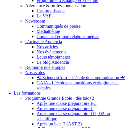
Programme d'échange & Erasmus
Alternance & professionnalisation
L'apprentissage
La VAE
Newsroom
Communiqués de presse
Médiathèque
Contacter l'équipe relations médias
L'actualité Audencia
Nos articles
Nos événements
Leurs témoignages
Le blog Audencia
Rejoindre nos équipes
Nos écoles
📢 SciencesCom – L’école de communication 📢
GAIA - L’école des transitions écologiques et
sociales
Les formations
Programme Grande Ecole - dès bac+2
Après une classe préparatoire EC
Après une classe préparatoire L
Après une classe préparatoire D1, D2 ou
scientifique
Après un bac+3 (AST 2)