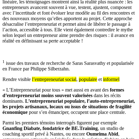
linéaire, les témoignages montrent ainsi la réalité plus nuancée : les
entrepreneurs avancent souvent à vue, testent, ajustent, composent
avec l’incertitude et font évoluer leur modèle au fil des rencontres et
des nouveaux moyens qu’elles apportent au projet. Cette approche
désacralise l’entrepreneuriat et permet ainsi de libérer le passage à
l’action, accessible à tous. Elle vient également contredire le mythe
selon lequel un entrepreneur aime prendre des risques : il avance en
réalité en définissant sa perte acceptable !
1
issue des travaux de recherche de Saras Sarasvathy et popularisée
en France par Philippe Silberzahn.
Rendre visible
l’entrepreneuriat social
,
populaire
et
informel
« L’Entrepreneuriat pour tous » met aussi en avant des
formes
d’entrepreneuriat moins souvent valorisées
dans les récits
dominants.
L’entrepreneuriat populaire, l’auto-entrepreneuriat,
les projets artisanaux, locaux ou issus de situations de fragilité
économique
pour s’en émanciper, occupent une place centrale.
Parmi les premiers témoins interrogés figurent par exemple
Gnanfing Diabate, fondatrice de BE.Training
, un studio de
coaching sportif privé à Nantes, ou encore
Oumeima Abid
,