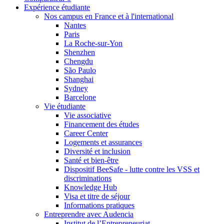
Expérience étudiante
Nos campus en France et à l'international
Nantes
Paris
La Roche-sur-Yon
Shenzhen
Chengdu
São Paulo
Shanghai
Sydney
Barcelone
Vie étudiante
Vie associative
Financement des études
Career Center
Logements et assurances
Diversité et inclusion
Santé et bien-être
Dispositif BeeSafe - lutte contre les VSS et
discriminations
Knowledge Hub
Visa et titre de séjour
Informations pratiques
Entreprendre avec Audencia
Institut de l’Entrepreneuriat