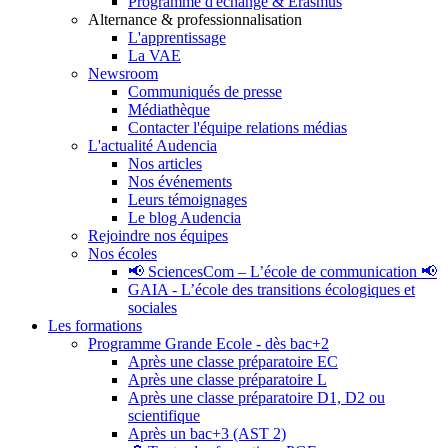
Programme d'échange & Erasmus
Alternance & professionnalisation
L'apprentissage
La VAE
Newsroom
Communiqués de presse
Médiathèque
Contacter l'équipe relations médias
L'actualité Audencia
Nos articles
Nos événements
Leurs témoignages
Le blog Audencia
Rejoindre nos équipes
Nos écoles
📢 SciencesCom – L’école de communication 📢
GAIA - L’école des transitions écologiques et
sociales
Les formations
Programme Grande Ecole - dès bac+2
Après une classe préparatoire EC
Après une classe préparatoire L
Après une classe préparatoire D1, D2 ou
scientifique
Après un bac+3 (AST 2)