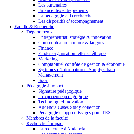
Les partenaires
Financer les entrepreneurs
La pédagogie et la recherche
Les dispositifs d’accompagnement
Faculté & Recherche
Départements
Entrepreneuriat, stratégie & innovation
Communication, culture & langues
Finance
Études organisationnelles et éthique
Marketing
Comptabilité, contrôle de gestion & économie
Systèmes d’Information et Supply Chain
Management
Sport
Pédagogie à impact
Signature pédagogique
L'expérience pédagogique
Technologie/Innovation
Audencia Cases Study collection
Pédagogie et apprentissages pour TES
Membres de la faculté
Recherche à impact
La recherche à Audencia