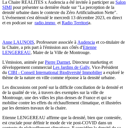
La Chaire REALITES x Audencia a été invitée à participer au
Salon
SIMI
pour présenter sa dernière étude sur "La perception de la
densité urbaine dans le contexte du Zéro Artificialisation Nette".
L'événement s'est déroulé le mercredi 13 décembre 2023, en direct
et en podcast sur
radio.immo
et
Radio Territori
a.
Anne LAUNOIS
, Professeure associée à
Audencia
et co-titulaire de
la Chaire, a pris part à l'émission aux côtés d'
Etienne
LENGEREAU
, Maire de la Ville de Montrouge.
L'émission, animée par
Pierre Darmet
, Directeur marketing et
développement commercial
Les Jardins de Gally
, Vice-Président
du
CIBI - Conseil International Biodiversité Immobilier
a exploré le
thème de la nature en ville comme réponse à la densité urbaine.
Les discussions ont porté sur la difficile conciliation de la densité et
de la qualité de vie, à travers des exemples sur la ville de
Montrouge, une des villes les plus denses de France et qui se
mobilise contre les effets du réchauffement climatique, et illustrées
par les derniers travaux de la chaire.
Etienne LENGEREAU affirme que la densité, bien que contestée,
est cruciale pour définir le mode de vie post-COVID dans un
contexte de réchauffement climatique. Il considère la densité de sa