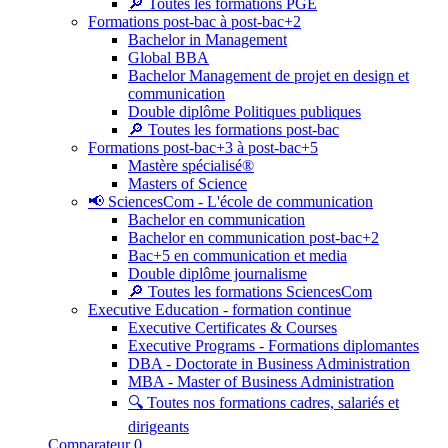
🔎 Toutes les formations PGE
Formations post-bac à post-bac+2
Bachelor in Management
Global BBA
Bachelor Management de projet en design et
communication
Double diplôme Politiques publiques
🔎 Toutes les formations post-bac
Formations post-bac+3 à post-bac+5
Mastère spécialisé®
Masters of Science
📢 SciencesCom - L'école de communication
Bachelor en communication
Bachelor en communication post-bac+2
Bac+5 en communication et media
Double diplôme journalisme
🔎 Toutes les formations SciencesCom
Executive Education - formation continue
Executive Certificates & Courses
Executive Programs - Formations diplomantes
DBA - Doctorate in Business Administration
MBA - Master of Business Administration
🔍 Toutes nos formations cadres, salariés et
dirigeants
Comparateur
0