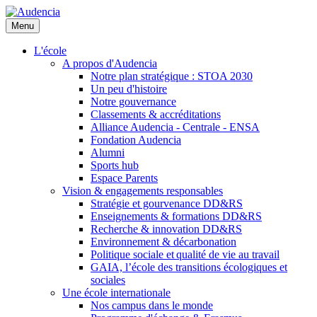
Aller
au
Menu
contenu
principal
L'école
A propos d'Audencia
Notre plan stratégique : STOA 2030
Un peu d'histoire
Notre gouvernance
Classements & accréditations
Alliance Audencia - Centrale - ENSA
Fondation Audencia
Alumni
Sports hub
Espace Parents
Vision & engagements responsables
Stratégie et gourvenance DD&RS
Enseignements & formations DD&RS
Recherche & innovation DD&RS
Environnement & décarbonation
Politique sociale et qualité de vie au travail
GAIA, l’école des transitions écologiques et
sociales
Une école internationale
Nos campus dans le monde