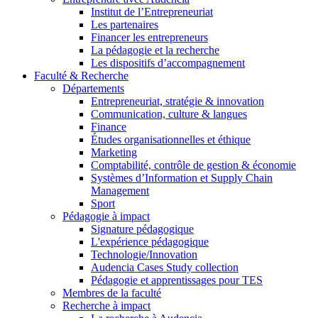
Institut de l’Entrepreneuriat
Les partenaires
Financer les entrepreneurs
La pédagogie et la recherche
Les dispositifs d’accompagnement
Faculté & Recherche
Départements
Entrepreneuriat, stratégie & innovation
Communication, culture & langues
Finance
Études organisationnelles et éthique
Marketing
Comptabilité, contrôle de gestion & économie
Systèmes d’Information et Supply Chain
Management
Sport
Pédagogie à impact
Signature pédagogique
L'expérience pédagogique
Technologie/Innovation
Audencia Cases Study collection
Pédagogie et apprentissages pour TES
Membres de la faculté
Recherche à impact