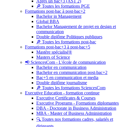
Après un bac+3 (AST 2)
🔎 Toutes les formations PGE
Formations post-bac à post-bac+2
Bachelor in Management
Global BBA
Bachelor Management de projet en design et
communication
Double diplôme Politiques publiques
🔎 Toutes les formations post-bac
Formations post-bac+3 à post-bac+5
Mastère spécialisé®
Masters of Science
📢 SciencesCom - L'école de communication
Bachelor en communication
Bachelor en communication post-bac+2
Bac+5 en communication et media
Double diplôme journalisme
🔎 Toutes les formations SciencesCom
Executive Education - formation continue
Executive Certificates & Courses
Executive Programs - Formations diplomantes
DBA - Doctorate in Business Administration
MBA - Master of Business Administration
🔍 Toutes nos formations cadres, salariés et
dirigeants