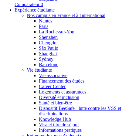
Comparateur
0
Expérience étudiante
Nos campus en France et à l'international
Nantes
Paris
La Roche-sur-Yon
Shenzhen
Chengdu
São Paulo
Shanghai
Sydney
Barcelone
Vie étudiante
Vie associative
Financement des études
Career Center
Logements et assurances
Diversité et inclusion
Santé et bien-être
Dispositif BeeSafe - lutte contre les VSS et
discriminations
Knowledge Hub
Visa et titre de séjour
Informations pratiques
Entreprendre avec Audencia