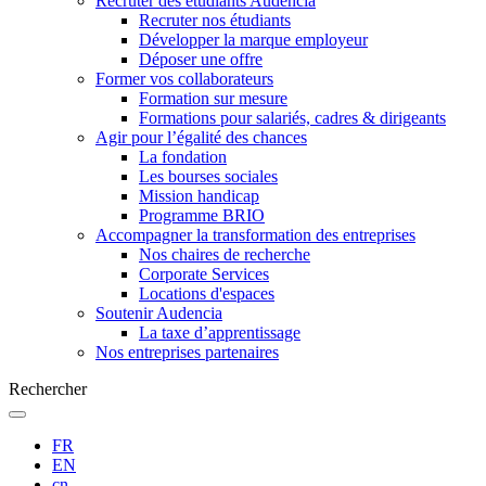
Recruter des étudiants Audencia
Recruter nos étudiants
Développer la marque employeur
Déposer une offre
Former vos collaborateurs
Formation sur mesure
Formations pour salariés, cadres & dirigeants
Agir pour l’égalité des chances
La fondation
Les bourses sociales
Mission handicap
Programme BRIO
Accompagner la transformation des entreprises
Nos chaires de recherche
Corporate Services
Locations d'espaces
Soutenir Audencia
La taxe d’apprentissage
Nos entreprises partenaires
Rechercher
FR
EN
cn