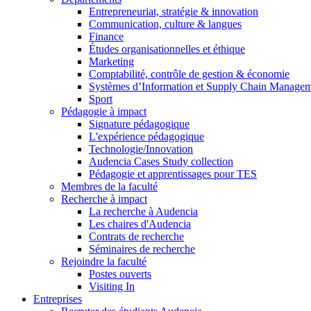
Entrepreneuriat, stratégie & innovation
Communication, culture & langues
Finance
Études organisationnelles et éthique
Marketing
Comptabilité, contrôle de gestion & économie
Systèmes d’Information et Supply Chain Manage
Sport
Pédagogie à impact
Signature pédagogique
L'expérience pédagogique
Technologie/Innovation
Audencia Cases Study collection
Pédagogie et apprentissages pour TES
Membres de la faculté
Recherche à impact
La recherche à Audencia
Les chaires d'Audencia
Contrats de recherche
Séminaires de recherche
Rejoindre la faculté
Postes ouverts
Visiting In
Entreprises