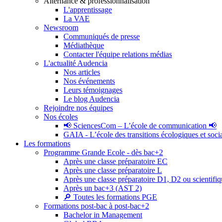
Alternance & professionnalisation
L'apprentissage
La VAE
Newsroom
Communiqués de presse
Médiathèque
Contacter l'équipe relations médias
L'actualité Audencia
Nos articles
Nos événements
Leurs témoignages
Le blog Audencia
Rejoindre nos équipes
Nos écoles
📢 SciencesCom – L’école de communication 📢
GAIA - L’école des transitions écologiques et soci
Les formations
Programme Grande Ecole - dès bac+2
Après une classe préparatoire EC
Après une classe préparatoire L
Après une classe préparatoire D1, D2 ou scientifi
Après un bac+3 (AST 2)
🔎 Toutes les formations PGE
Formations post-bac à post-bac+2
Bachelor in Management