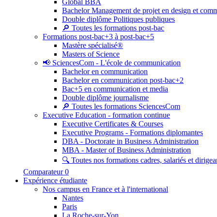
Global BBA
Bachelor Management de projet en design et com
Double diplôme Politiques publiques
🔎 Toutes les formations post-bac
Formations post-bac+3 à post-bac+5
Mastère spécialisé®
Masters of Science
📢 SciencesCom - L'école de communication
Bachelor en communication
Bachelor en communication post-bac+2
Bac+5 en communication et media
Double diplôme journalisme
🔎 Toutes les formations SciencesCom
Executive Education - formation continue
Executive Certificates & Courses
Executive Programs - Formations diplomantes
DBA - Doctorate in Business Administration
MBA - Master of Business Administration
🔍 Toutes nos formations cadres, salariés et dirigea
Comparateur
0
Expérience étudiante
Nos campus en France et à l'international
Nantes
Paris
La Roche-sur-Yon