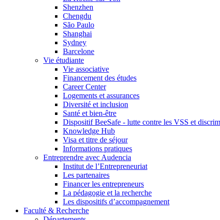
Shenzhen
Chengdu
São Paulo
Shanghai
Sydney
Barcelone
Vie étudiante
Vie associative
Financement des études
Career Center
Logements et assurances
Diversité et inclusion
Santé et bien-être
Dispositif BeeSafe - lutte contre les VSS et discri
Knowledge Hub
Visa et titre de séjour
Informations pratiques
Entreprendre avec Audencia
Institut de l’Entrepreneuriat
Les partenaires
Financer les entrepreneurs
La pédagogie et la recherche
Les dispositifs d’accompagnement
Faculté & Recherche
Départements