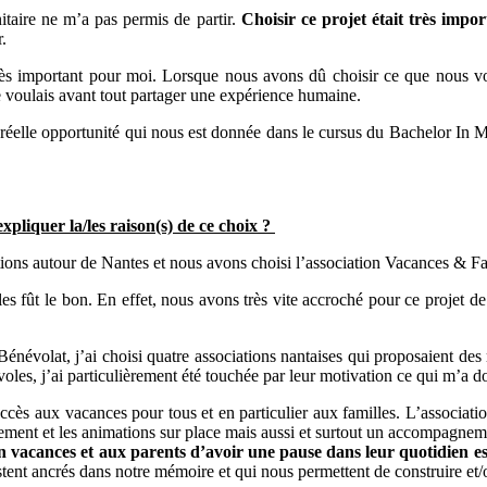
anitaire ne m’a pas permis de partir.
Choisir ce projet était très impo
r.
très important pour moi. Lorsque nous avons dû choisir ce que nous vo
je voulais avant tout partager une expérience humaine.
 une réelle opportunité qui nous est donnée dans le cursus du Bachelor 
xpliquer la/les raison(s) de ce choix ?
ons autour de Nantes et nous avons choisi l’association Vacances & Fa
es fût le bon. En effet, nous avons très vite accroché pour ce projet de
volat, j’ai choisi quatre associations nantaises qui proposaient des m
voles, j’ai particulièrement été touchée par leur motivation ce qui m’a d
ccès aux vacances pour tous et en particulier aux familles. L’associatio
ement et les animations sur place mais aussi et surtout un accompagneme
 vacances et aux parents d’avoir une pause dans leur quotidien es
tent ancrés dans notre mémoire et qui nous permettent de construire et/ou