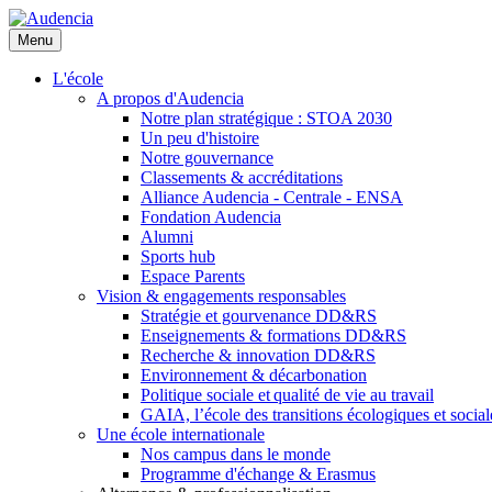
Aller
au
Menu
contenu
principal
L'école
A propos d'Audencia
Notre plan stratégique : STOA 2030
Un peu d'histoire
Notre gouvernance
Classements & accréditations
Alliance Audencia - Centrale - ENSA
Fondation Audencia
Alumni
Sports hub
Espace Parents
Vision & engagements responsables
Stratégie et gourvenance DD&RS
Enseignements & formations DD&RS
Recherche & innovation DD&RS
Environnement & décarbonation
Politique sociale et qualité de vie au travail
GAIA, l’école des transitions écologiques et social
Une école internationale
Nos campus dans le monde
Programme d'échange & Erasmus