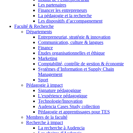
Les partenaires
Financer les entrepreneurs
La pédagogie et la recherche
Les dispositifs d’accompagnement
Faculté & Recherche
Départements
Entrepreneuriat, stratégie & innovation
Communication, culture & langues
Finance
Études organisationnelles et éthique
Marketing
Comptabilité, contrôle de gestion & économie
Systèmes d’Information et Supply Chain
Management
Sport
Pédagogie à impact
Signature pédagogique
L'expérience pédagogique
Technologie/Innovation
Audencia Cases Study collection
Pédagogie et apprentissages pour TES
Membres de la faculté
Recherche à impact
La recherche à Audencia