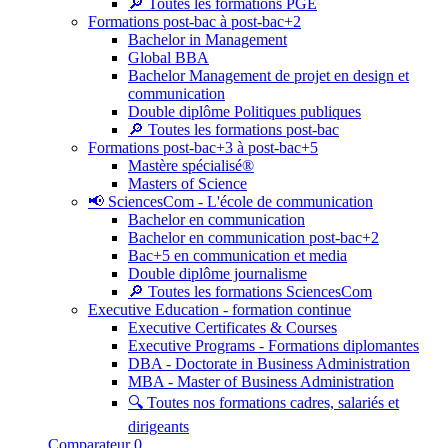
🔎 Toutes les formations PGE
Formations post-bac à post-bac+2
Bachelor in Management
Global BBA
Bachelor Management de projet en design et
communication
Double diplôme Politiques publiques
🔎 Toutes les formations post-bac
Formations post-bac+3 à post-bac+5
Mastère spécialisé®
Masters of Science
📢 SciencesCom - L'école de communication
Bachelor en communication
Bachelor en communication post-bac+2
Bac+5 en communication et media
Double diplôme journalisme
🔎 Toutes les formations SciencesCom
Executive Education - formation continue
Executive Certificates & Courses
Executive Programs - Formations diplomantes
DBA - Doctorate in Business Administration
MBA - Master of Business Administration
🔍 Toutes nos formations cadres, salariés et
dirigeants
Comparateur
0