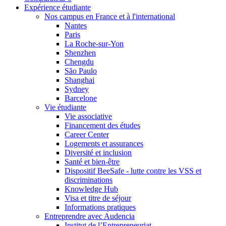
Expérience étudiante
Nos campus en France et à l'international
Nantes
Paris
La Roche-sur-Yon
Shenzhen
Chengdu
São Paulo
Shanghai
Sydney
Barcelone
Vie étudiante
Vie associative
Financement des études
Career Center
Logements et assurances
Diversité et inclusion
Santé et bien-être
Dispositif BeeSafe - lutte contre les VSS et
discriminations
Knowledge Hub
Visa et titre de séjour
Informations pratiques
Entreprendre avec Audencia
Institut de l’Entrepreneuriat