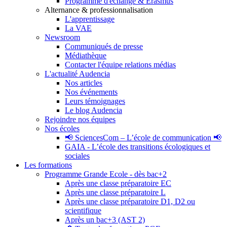
Programme d'échange & Erasmus
Alternance & professionnalisation
L'apprentissage
La VAE
Newsroom
Communiqués de presse
Médiathèque
Contacter l'équipe relations médias
L'actualité Audencia
Nos articles
Nos événements
Leurs témoignages
Le blog Audencia
Rejoindre nos équipes
Nos écoles
📢 SciencesCom – L’école de communication 📢
GAIA - L’école des transitions écologiques et
sociales
Les formations
Programme Grande Ecole - dès bac+2
Après une classe préparatoire EC
Après une classe préparatoire L
Après une classe préparatoire D1, D2 ou
scientifique
Après un bac+3 (AST 2)