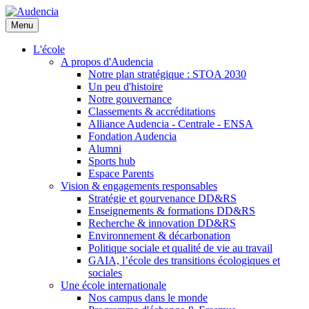
Aller
au
Menu
contenu
principal
L'école
A propos d'Audencia
Notre plan stratégique : STOA 2030
Un peu d'histoire
Notre gouvernance
Classements & accréditations
Alliance Audencia - Centrale - ENSA
Fondation Audencia
Alumni
Sports hub
Espace Parents
Vision & engagements responsables
Stratégie et gourvenance DD&RS
Enseignements & formations DD&RS
Recherche & innovation DD&RS
Environnement & décarbonation
Politique sociale et qualité de vie au travail
GAIA, l’école des transitions écologiques et
sociales
Une école internationale
Nos campus dans le monde