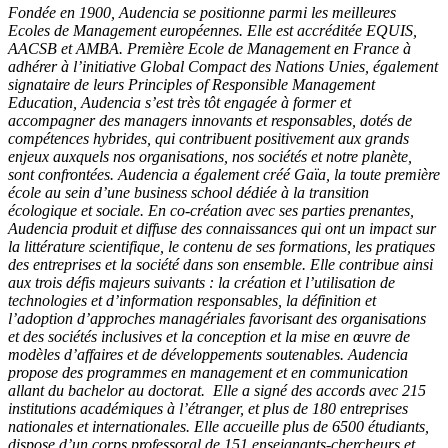
Fondée en 1900, Audencia se positionne parmi les meilleures
Ecoles de Management européennes. Elle est accréditée EQUIS,
AACSB et AMBA. Première Ecole de Management en France à
adhérer à l’initiative Global Compact des Nations Unies, également
signataire de leurs Principles of Responsible Management
Education, Audencia s’est très tôt engagée à former et
accompagner des managers innovants et responsables, dotés de
compétences hybrides, qui contribuent positivement aux grands
enjeux auxquels nos organisations, nos sociétés et notre planète,
sont confrontées. Audencia a également créé Gaïa, la toute première
école au sein d’une business school dédiée à la transition
écologique et sociale. En co-création avec ses parties prenantes,
Audencia produit et diffuse des connaissances qui ont un impact sur
la littérature scientifique, le contenu de ses formations, les pratiques
des entreprises et la société dans son ensemble. Elle contribue ainsi
aux trois défis majeurs suivants : la création et l’utilisation de
technologies et d’information responsables, la définition et
l’adoption d’approches managériales favorisant des organisations
et des sociétés inclusives et la conception et la mise en œuvre de
modèles d’affaires et de développements soutenables. Audencia
propose des programmes en management et en communication
allant du bachelor au doctorat. Elle a signé des accords avec 215
institutions académiques à l’étranger, et plus de 180 entreprises
nationales et internationales. Elle accueille plus de 6500 étudiants,
dispose d’un corps professoral de 151 enseignants-chercheurs et