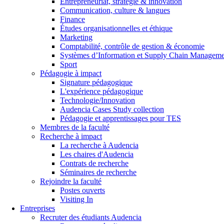
Entrepreneuriat, stratégie & innovation
Communication, culture & langues
Finance
Études organisationnelles et éthique
Marketing
Comptabilité, contrôle de gestion & économie
Systèmes d’Information et Supply Chain Managem
Sport
Pédagogie à impact
Signature pédagogique
L'expérience pédagogique
Technologie/Innovation
Audencia Cases Study collection
Pédagogie et apprentissages pour TES
Membres de la faculté
Recherche à impact
La recherche à Audencia
Les chaires d'Audencia
Contrats de recherche
Séminaires de recherche
Rejoindre la faculté
Postes ouverts
Visiting In
Entreprises
Recruter des étudiants Audencia