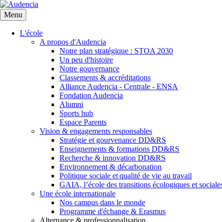
Aller
au
Menu
contenu
principal
L'école
A propos d'Audencia
Notre plan stratégique : STOA 2030
Un peu d'histoire
Notre gouvernance
Classements & accréditations
Alliance Audencia - Centrale - ENSA
Fondation Audencia
Alumni
Sports hub
Espace Parents
Vision & engagements responsables
Stratégie et gourvenance DD&RS
Enseignements & formations DD&RS
Recherche & innovation DD&RS
Environnement & décarbonation
Politique sociale et qualité de vie au travail
GAIA, l’école des transitions écologiques et sociale
Une école internationale
Nos campus dans le monde
Programme d'échange & Erasmus
Alternance & professionnalisation