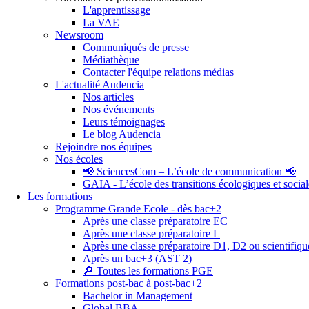
L'apprentissage
La VAE
Newsroom
Communiqués de presse
Médiathèque
Contacter l'équipe relations médias
L'actualité Audencia
Nos articles
Nos événements
Leurs témoignages
Le blog Audencia
Rejoindre nos équipes
Nos écoles
📢 SciencesCom – L’école de communication 📢
GAIA - L’école des transitions écologiques et social
Les formations
Programme Grande Ecole - dès bac+2
Après une classe préparatoire EC
Après une classe préparatoire L
Après une classe préparatoire D1, D2 ou scientifiqu
Après un bac+3 (AST 2)
🔎 Toutes les formations PGE
Formations post-bac à post-bac+2
Bachelor in Management
Global BBA