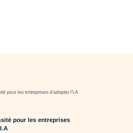
DIGITAL
sité pour les entreprises
Purchasing sou
I.A