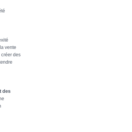
été
xité
la vente
 créer des
tendre
t des
ne
n