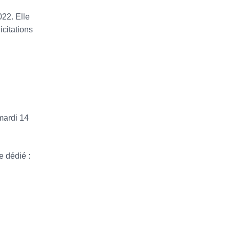
022. Elle
icitations
mardi 14
e dédié :