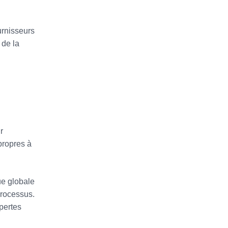
urnisseurs
 de la
r
propres à
ue globale
processus.
pertes