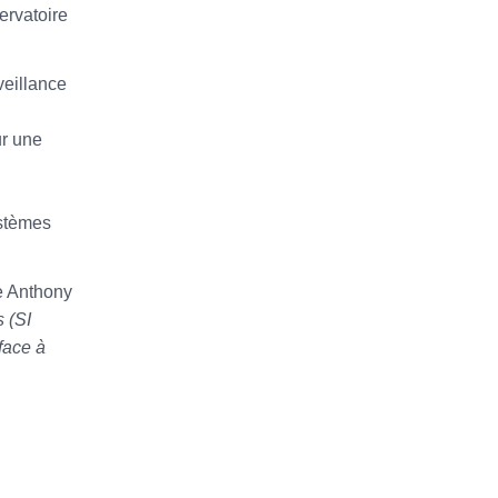
ervatoire
veillance
ur une
s
ystèmes
e Anthony
s (SI
 face à