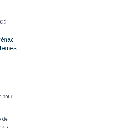
rénac
stèmes
s pour
e de
uses