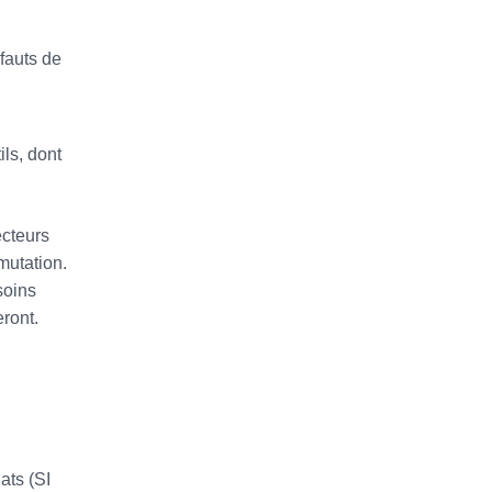
fauts de
ils, dont
ecteurs
mutation.
soins
eront.
ats (SI