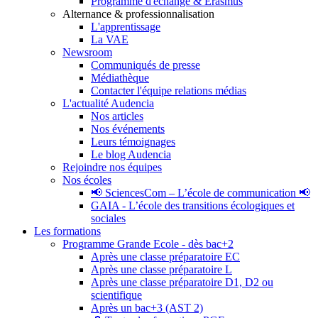
Programme d'échange & Erasmus
Alternance & professionnalisation
L'apprentissage
La VAE
Newsroom
Communiqués de presse
Médiathèque
Contacter l'équipe relations médias
L'actualité Audencia
Nos articles
Nos événements
Leurs témoignages
Le blog Audencia
Rejoindre nos équipes
Nos écoles
📢 SciencesCom – L’école de communication 📢
GAIA - L’école des transitions écologiques et
sociales
Les formations
Programme Grande Ecole - dès bac+2
Après une classe préparatoire EC
Après une classe préparatoire L
Après une classe préparatoire D1, D2 ou
scientifique
Après un bac+3 (AST 2)