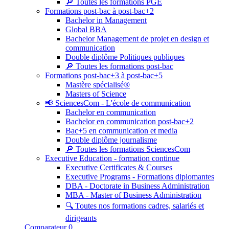
🔎 Toutes les formations PGE
Formations post-bac à post-bac+2
Bachelor in Management
Global BBA
Bachelor Management de projet en design et
communication
Double diplôme Politiques publiques
🔎 Toutes les formations post-bac
Formations post-bac+3 à post-bac+5
Mastère spécialisé®
Masters of Science
📢 SciencesCom - L'école de communication
Bachelor en communication
Bachelor en communication post-bac+2
Bac+5 en communication et media
Double diplôme journalisme
🔎 Toutes les formations SciencesCom
Executive Education - formation continue
Executive Certificates & Courses
Executive Programs - Formations diplomantes
DBA - Doctorate in Business Administration
MBA - Master of Business Administration
🔍 Toutes nos formations cadres, salariés et
dirigeants
Comparateur
0