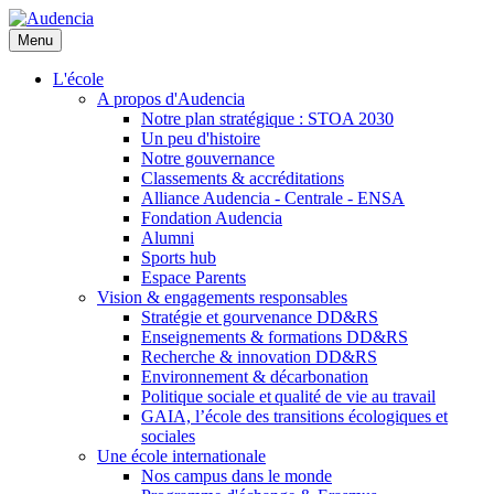
Aller
au
Menu
contenu
principal
L'école
A propos d'Audencia
Notre plan stratégique : STOA 2030
Un peu d'histoire
Notre gouvernance
Classements & accréditations
Alliance Audencia - Centrale - ENSA
Fondation Audencia
Alumni
Sports hub
Espace Parents
Vision & engagements responsables
Stratégie et gourvenance DD&RS
Enseignements & formations DD&RS
Recherche & innovation DD&RS
Environnement & décarbonation
Politique sociale et qualité de vie au travail
GAIA, l’école des transitions écologiques et
sociales
Une école internationale
Nos campus dans le monde