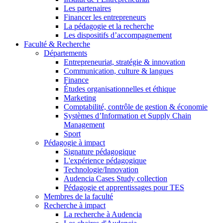
Les partenaires
Financer les entrepreneurs
La pédagogie et la recherche
Les dispositifs d’accompagnement
Faculté & Recherche
Départements
Entrepreneuriat, stratégie & innovation
Communication, culture & langues
Finance
Études organisationnelles et éthique
Marketing
Comptabilité, contrôle de gestion & économie
Systèmes d’Information et Supply Chain
Management
Sport
Pédagogie à impact
Signature pédagogique
L'expérience pédagogique
Technologie/Innovation
Audencia Cases Study collection
Pédagogie et apprentissages pour TES
Membres de la faculté
Recherche à impact
La recherche à Audencia