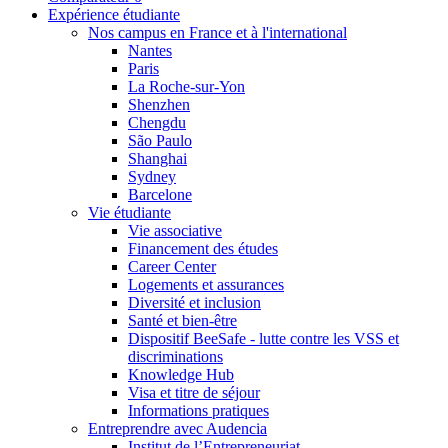
Expérience étudiante
Nos campus en France et à l'international
Nantes
Paris
La Roche-sur-Yon
Shenzhen
Chengdu
São Paulo
Shanghai
Sydney
Barcelone
Vie étudiante
Vie associative
Financement des études
Career Center
Logements et assurances
Diversité et inclusion
Santé et bien-être
Dispositif BeeSafe - lutte contre les VSS et
discriminations
Knowledge Hub
Visa et titre de séjour
Informations pratiques
Entreprendre avec Audencia
Institut de l’Entrepreneuriat