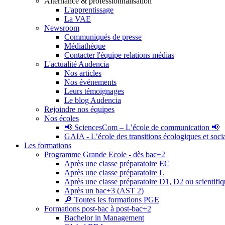
Alternance & professionnalisation
L'apprentissage
La VAE
Newsroom
Communiqués de presse
Médiathèque
Contacter l'équipe relations médias
L'actualité Audencia
Nos articles
Nos événements
Leurs témoignages
Le blog Audencia
Rejoindre nos équipes
Nos écoles
📢 SciencesCom – L’école de communication 📢
GAIA - L’école des transitions écologiques et soci
Les formations
Programme Grande Ecole - dès bac+2
Après une classe préparatoire EC
Après une classe préparatoire L
Après une classe préparatoire D1, D2 ou scientifi
Après un bac+3 (AST 2)
🔎 Toutes les formations PGE
Formations post-bac à post-bac+2
Bachelor in Management