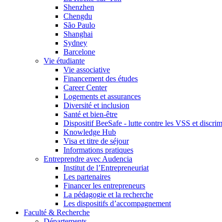
Shenzhen
Chengdu
São Paulo
Shanghai
Sydney
Barcelone
Vie étudiante
Vie associative
Financement des études
Career Center
Logements et assurances
Diversité et inclusion
Santé et bien-être
Dispositif BeeSafe - lutte contre les VSS et discri
Knowledge Hub
Visa et titre de séjour
Informations pratiques
Entreprendre avec Audencia
Institut de l’Entrepreneuriat
Les partenaires
Financer les entrepreneurs
La pédagogie et la recherche
Les dispositifs d’accompagnement
Faculté & Recherche
Départements