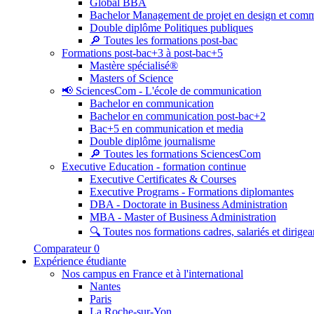
Global BBA
Bachelor Management de projet en design et com
Double diplôme Politiques publiques
🔎 Toutes les formations post-bac
Formations post-bac+3 à post-bac+5
Mastère spécialisé®
Masters of Science
📢 SciencesCom - L'école de communication
Bachelor en communication
Bachelor en communication post-bac+2
Bac+5 en communication et media
Double diplôme journalisme
🔎 Toutes les formations SciencesCom
Executive Education - formation continue
Executive Certificates & Courses
Executive Programs - Formations diplomantes
DBA - Doctorate in Business Administration
MBA - Master of Business Administration
🔍 Toutes nos formations cadres, salariés et dirigea
Comparateur
0
Expérience étudiante
Nos campus en France et à l'international
Nantes
Paris
La Roche-sur-Yon