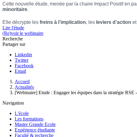
Cette nouvelle étude, menée par la chaire Impact Positif en p
minoritaire
.
Elle décrypte les
freins à l'implication
, les
leviers d'action
et
Lire l'étude
(Re)voir le webinaire
Recherche
Partager sur
Linkedin
Twitter
Facebook
Email
Fil
Accueil
d'Ariane
Actualités
[Webinaire] Etude : Engager les équipes dans la stratégie RSE - 
Navigation
L'école
Les formations
Master Grande Ecole
Expérience étudiante
Faculté & recherche