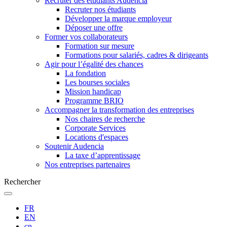
Recruter des étudiants Audencia
Recruter nos étudiants
Développer la marque employeur
Déposer une offre
Former vos collaborateurs
Formation sur mesure
Formations pour salariés, cadres & dirigeants
Agir pour l’égalité des chances
La fondation
Les bourses sociales
Mission handicap
Programme BRIO
Accompagner la transformation des entreprises
Nos chaires de recherche
Corporate Services
Locations d'espaces
Soutenir Audencia
La taxe d’apprentissage
Nos entreprises partenaires
Rechercher
FR
EN
cn