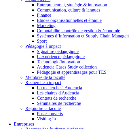
Entrepreneuriat, stratégie & innovation
Communication, culture & langues
Finance
Études organisationnelles et éthique
Marketing
Comptabilité, contrôle de gestion & économie
Systèmes d’Information et Supply Chain Manage
Sport
Pédagogie à impact
Signature pédagogique
L'expérience pédagogique
Technologie/Innovation
Audencia Cases Study collection
Pédagogie et apprentissages pour TES
Membres de la faculté
Recherche à impact
La recherche à Audencia
Les chaires d'Audencia
Contrats de recherche
Séminaires de recherche
Rejoindre la faculté
Postes ouverts
Visiting In
Entreprises