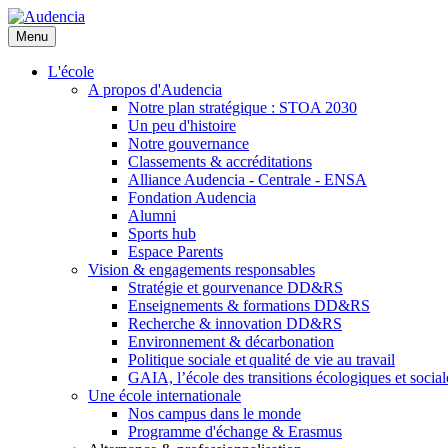
Aller
au
Menu
contenu
principal
L'école
A propos d'Audencia
Notre plan stratégique : STOA 2030
Un peu d'histoire
Notre gouvernance
Classements & accréditations
Alliance Audencia - Centrale - ENSA
Fondation Audencia
Alumni
Sports hub
Espace Parents
Vision & engagements responsables
Stratégie et gourvenance DD&RS
Enseignements & formations DD&RS
Recherche & innovation DD&RS
Environnement & décarbonation
Politique sociale et qualité de vie au travail
GAIA, l’école des transitions écologiques et social
Une école internationale
Nos campus dans le monde
Programme d'échange & Erasmus