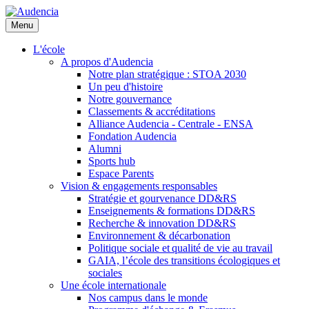
Aller
au
Menu
contenu
principal
L'école
A propos d'Audencia
Notre plan stratégique : STOA 2030
Un peu d'histoire
Notre gouvernance
Classements & accréditations
Alliance Audencia - Centrale - ENSA
Fondation Audencia
Alumni
Sports hub
Espace Parents
Vision & engagements responsables
Stratégie et gourvenance DD&RS
Enseignements & formations DD&RS
Recherche & innovation DD&RS
Environnement & décarbonation
Politique sociale et qualité de vie au travail
GAIA, l’école des transitions écologiques et
sociales
Une école internationale
Nos campus dans le monde