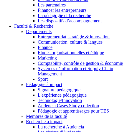
Les partenaires
Financer les entrepreneurs
La pédagogie et la recherche
Les dispositifs d’accompagnement
Faculté & Recherche
Départements
Entrepreneuriat, stratégie & innovation
Communication, culture & langues
Finance
Études organisationnelles et éthique
Marketing
Comptabilité, contrôle de gestion & économie
Systèmes d’Information et Supply Chain
Management
Sport
Pédagogie à impact
Signature pédagogique
L'expérience pédagogique
Technologie/Innovation
Audencia Cases Study collection
Pédagogie et apprentissages pour TES
Membres de la faculté
Recherche à impact
La recherche à Audencia