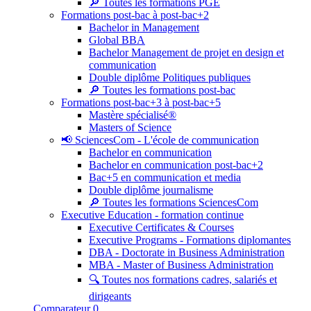
🔎 Toutes les formations PGE
Formations post-bac à post-bac+2
Bachelor in Management
Global BBA
Bachelor Management de projet en design et
communication
Double diplôme Politiques publiques
🔎 Toutes les formations post-bac
Formations post-bac+3 à post-bac+5
Mastère spécialisé®
Masters of Science
📢 SciencesCom - L'école de communication
Bachelor en communication
Bachelor en communication post-bac+2
Bac+5 en communication et media
Double diplôme journalisme
🔎 Toutes les formations SciencesCom
Executive Education - formation continue
Executive Certificates & Courses
Executive Programs - Formations diplomantes
DBA - Doctorate in Business Administration
MBA - Master of Business Administration
🔍 Toutes nos formations cadres, salariés et
dirigeants
Comparateur
0