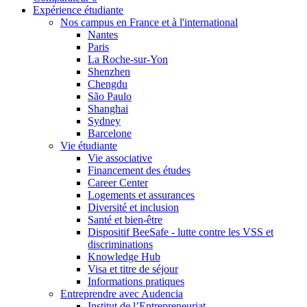
Expérience étudiante
Nos campus en France et à l'international
Nantes
Paris
La Roche-sur-Yon
Shenzhen
Chengdu
São Paulo
Shanghai
Sydney
Barcelone
Vie étudiante
Vie associative
Financement des études
Career Center
Logements et assurances
Diversité et inclusion
Santé et bien-être
Dispositif BeeSafe - lutte contre les VSS et
discriminations
Knowledge Hub
Visa et titre de séjour
Informations pratiques
Entreprendre avec Audencia
Institut de l’Entrepreneuriat