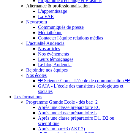
Programme d'échange & Erasmus
Alternance & professionnalisation
L'apprentissage
La VAE
Newsroom
Communiqués de presse
Médiathèque
Contacter l'équipe relations médias
L'actualité Audencia
Nos articles
Nos événements
Leurs témoignages
Le blog Audencia
Rejoindre nos équipes
Nos écoles
📢 SciencesCom – L’école de communication 📢
GAIA - L’école des transitions écologiques et
sociales
Les formations
Programme Grande Ecole - dès bac+2
Après une classe préparatoire EC
Après une classe préparatoire L
Après une classe préparatoire D1, D2 ou
scientifique
Après un bac+3 (AST 2)