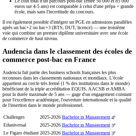
Le coût total d'un parcours post-bac (entre 50 000 et 85 000
euros sur 4-5 ans) est comparable à celui d'une prépa + grande
école, mais sans l'incertitude du concours.
Il est également possible d'intégrer un PGE en admissions parallèles
après un bac+2 ou bac+3 (BTS, DUT, licence) — une troisième
voie qui combine un premier diplôme universitaire avec une école
de commerce de haut niveau.
Audencia dans le classement des écoles de
commerce post-bac en France
Audencia fait partie des business schools françaises les plus
reconnues dans les classements nationaux et mondiaux. L'école
appartient au cercle très fermé (1 % des institutions dans le monde)
bénéficiant de la triple accréditation EQUIS, AACSB et AMBA
pour la durée maximale de 5 ans — gage d'un engagement constant
pour l'excellence académique, l'ouverture internationale et la qualité
de l'insertion dans le monde professionnel.
e
Challenges
2025-2026
Bachelor in Management
4
e
Eduniversal
2025-2026
Bachelor in Management
3
e
Le Figaro étudiant
2025-2026
Bachelor in Management
3