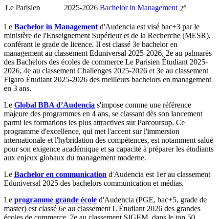
e
Le Parisien
2025-2026
Bachelor in Management
2
Le
Bachelor in Management
d'Audencia est visé bac+3 par le
ministère de l'Enseignement Supérieur et de la Recherche (MESR),
conférant le grade de licence. Il est classé 3e bachelor en
management au classement Eduniversal 2025-2026, 2e au palmarès
des Bachelors des écoles de commerce Le Parisien Étudiant 2025-
2026, 4e au classement Challenges 2025-2026 et 3e au classement
Figaro Étudiant 2025-2026 des meilleurs bachelors en management
en 3 ans.
Le
Global BBA d’Audencia
s'impose comme une référence
majeure des programmes en 4 ans, se classant dès son lancement
parmi les formations les plus attractives sur Parcoursup. Ce
programme d'excellence, qui met l'accent sur l'immersion
internationale et l'hybridation des compétences, est notamment salué
pour son exigence académique et sa capacité à préparer les étudiants
aux enjeux globaux du management moderne.
Le
Bachelor en communication
d'Audencia est 1er au classement
Eduniversal 2025 des bachelors communication et médias.
Le
programme grande école
d'Audencia (PGE, bac+5, grade de
master) est classé 6e au classement L'Étudiant 2026 des grandes
écoles de commerce, 7e au classement SIGEM, dans le top 50