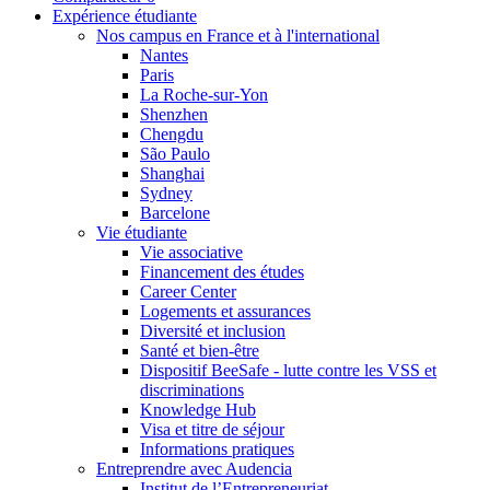
Expérience étudiante
Nos campus en France et à l'international
Nantes
Paris
La Roche-sur-Yon
Shenzhen
Chengdu
São Paulo
Shanghai
Sydney
Barcelone
Vie étudiante
Vie associative
Financement des études
Career Center
Logements et assurances
Diversité et inclusion
Santé et bien-être
Dispositif BeeSafe - lutte contre les VSS et
discriminations
Knowledge Hub
Visa et titre de séjour
Informations pratiques
Entreprendre avec Audencia
Institut de l’Entrepreneuriat