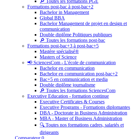
🔎 Toutes les formations PGE
Formations post-bac à post-bac+2
Bachelor in Management
Global BBA
Bachelor Management de projet en design et
communication
Double diplôme Politiques publiques
🔎 Toutes les formations post-bac
Formations post-bac+3 à post-bac+5
Mastère spécialisé®
Masters of Science
📢 SciencesCom - L'école de communication
Bachelor en communication
Bachelor en communication post-bac+2
Bac+5 en communication et media
Double diplôme journalisme
🔎 Toutes les formations SciencesCom
Executive Education - formation continue
Executive Certificates & Courses
Executive Programs - Formations diplomantes
DBA - Doctorate in Business Administration
MBA - Master of Business Administration
🔍 Toutes nos formations cadres, salariés et
dirigeants
Comparateur
0