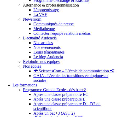
Programme d'échange & Erasmus
Alternance & professionnalisation
L'apprentissage
La VAE
Newsroom
Communiqués de presse
Médiathèque
Contacter l'équipe relations médias
L'actualité Audencia
Nos articles
Nos événements
Leurs témoignages
Le blog Audencia
Rejoindre nos équipes
Nos écoles
📢 SciencesCom – L’école de communication 📢
GAIA - L’école des transitions écologiques et
sociales
Les formations
Programme Grande Ecole - dès bac+2
Après une classe préparatoire EC
Après une classe préparatoire L
Après une classe préparatoire D1, D2 ou
scientifique
Après un bac+3 (AST 2)