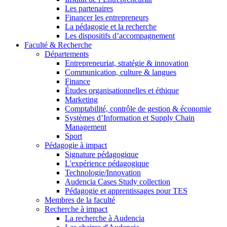
Les partenaires
Financer les entrepreneurs
La pédagogie et la recherche
Les dispositifs d’accompagnement
Faculté & Recherche
Départements
Entrepreneuriat, stratégie & innovation
Communication, culture & langues
Finance
Études organisationnelles et éthique
Marketing
Comptabilité, contrôle de gestion & économie
Systèmes d’Information et Supply Chain
Management
Sport
Pédagogie à impact
Signature pédagogique
L'expérience pédagogique
Technologie/Innovation
Audencia Cases Study collection
Pédagogie et apprentissages pour TES
Membres de la faculté
Recherche à impact
La recherche à Audencia