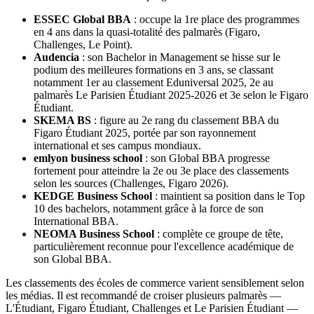
ESSEC Global BBA
: occupe la 1re place des programmes
en 4 ans dans la quasi-totalité des palmarès (Figaro,
Challenges, Le Point).
Audencia
: son Bachelor in Management se hisse sur le
podium des meilleures formations en 3 ans, se classant
notamment 1er au classement Eduniversal 2025, 2e au
palmarès Le Parisien Étudiant 2025-2026 et 3e selon le Figaro
Étudiant.
SKEMA BS
: figure au 2e rang du classement BBA du
Figaro Étudiant 2025, portée par son rayonnement
international et ses campus mondiaux.
emlyon business school
: son Global BBA progresse
fortement pour atteindre la 2e ou 3e place des classements
selon les sources (Challenges, Figaro 2026).
KEDGE Business School
: maintient sa position dans le Top
10 des bachelors, notamment grâce à la force de son
International BBA.
NEOMA Business School
: complète ce groupe de tête,
particulièrement reconnue pour l'excellence académique de
son Global BBA.
Les classements des écoles de commerce varient sensiblement selon
les médias. Il est recommandé de croiser plusieurs palmarès —
L'Étudiant, Figaro Étudiant, Challenges et Le Parisien Étudiant —