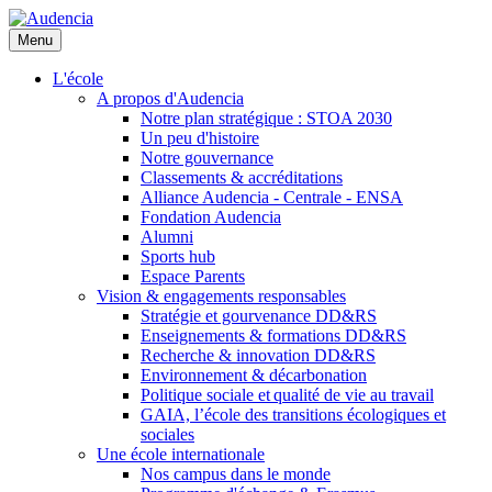
Aller
au
Menu
contenu
principal
L'école
A propos d'Audencia
Notre plan stratégique : STOA 2030
Un peu d'histoire
Notre gouvernance
Classements & accréditations
Alliance Audencia - Centrale - ENSA
Fondation Audencia
Alumni
Sports hub
Espace Parents
Vision & engagements responsables
Stratégie et gourvenance DD&RS
Enseignements & formations DD&RS
Recherche & innovation DD&RS
Environnement & décarbonation
Politique sociale et qualité de vie au travail
GAIA, l’école des transitions écologiques et
sociales
Une école internationale
Nos campus dans le monde