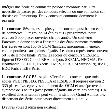
Intégrer une école de commerce post-bac reconnue par l'État
nécessite de passer par des concours sélectifs ou une admission sur
dossier via Parcoursup. Deux concours communs dominent le
paysage.
Le
concours Sésame
est le plus grand concours post-bac en école
de commerce : il regroupe 14 écoles et 17 programmes, pour
environ 6 000 places ouvertes chaque année. Un seul vœu
Parcoursup donne accès à l'ensemble des établissements membres.
Les épreuves sont 100 % QCM (langues, raisonnement, enjeux
contemporains), sans points négatifs. Les oraux représentent souvent
50 % de la note finale. Parmi les écoles du concours SESAME
figurent l'ESSEC Global BBA, emlyon, SKEMA, NEOMA, EM
Normandie, KEDGE, Excelia, EMLV, PSB, EM Strasbourg, IPAG,
EDC Paris et EBS Paris.
Le
concours ACCES
est plus sélectif et ne concerne que trois
écoles PGE : l'IÉSEG, l'ESSCA et l'ESDES. Il propose environ 2
335 places. Les épreuves combinent des QCM et une épreuve de
synthèse de 3 heures (avec points négatifs sur certaines parties). Un
excellent dossier scolaire peut valoir le statut de Grand Admissible,
dispensant des écrits pour passer directement aux oraux.
D'autres voies d'admission existent :