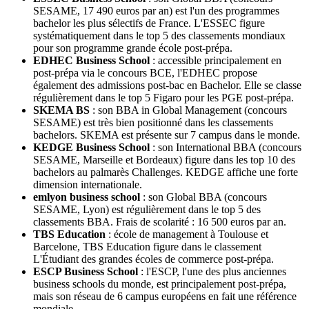
SESAME, 17 490 euros par an) est l'un des programmes
bachelor les plus sélectifs de France. L'ESSEC figure
systématiquement dans le top 5 des classements mondiaux
pour son programme grande école post-prépa.
EDHEC Business School
: accessible principalement en
post-prépa via le concours BCE, l'EDHEC propose
également des admissions post-bac en Bachelor. Elle se classe
régulièrement dans le top 5 Figaro pour les PGE post-prépa.
SKEMA BS
: son BBA in Global Management (concours
SESAME) est très bien positionné dans les classements
bachelors. SKEMA est présente sur 7 campus dans le monde.
KEDGE Business School
: son International BBA (concours
SESAME, Marseille et Bordeaux) figure dans les top 10 des
bachelors au palmarès Challenges. KEDGE affiche une forte
dimension internationale.
emlyon business school
: son Global BBA (concours
SESAME, Lyon) est régulièrement dans le top 5 des
classements BBA. Frais de scolarité : 16 500 euros par an.
TBS Education
: école de management à Toulouse et
Barcelone, TBS Education figure dans le classement
L'Étudiant des grandes écoles de commerce post-prépa.
ESCP Business School
: l'ESCP, l'une des plus anciennes
business schools du monde, est principalement post-prépa,
mais son réseau de 6 campus européens en fait une référence
mondiale.