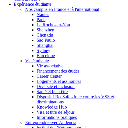
Expérience étudiante
Nos campus en France et à l'international
Nantes
Paris
La Roche-sur-Yon
Shenzhen
Chengdu
São Paulo
Shanghai
Sydney
Barcelone
Vie étudiante
Vie associative
Financement des études
Career Center
Logements et assurances
Diversité et inclusion
Santé et bien-être
Dispositif BeeSafe - lutte contre les VSS et
discriminations
Knowledge Hub
Visa et titre de séjour
Informations pratiques
Entreprendre avec Audencia
Institut de l’Entrepreneuriat