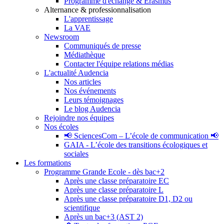
Programme d'échange & Erasmus
Alternance & professionnalisation
L'apprentissage
La VAE
Newsroom
Communiqués de presse
Médiathèque
Contacter l'équipe relations médias
L'actualité Audencia
Nos articles
Nos événements
Leurs témoignages
Le blog Audencia
Rejoindre nos équipes
Nos écoles
📢 SciencesCom – L’école de communication 📢
GAIA - L’école des transitions écologiques et
sociales
Les formations
Programme Grande Ecole - dès bac+2
Après une classe préparatoire EC
Après une classe préparatoire L
Après une classe préparatoire D1, D2 ou
scientifique
Après un bac+3 (AST 2)