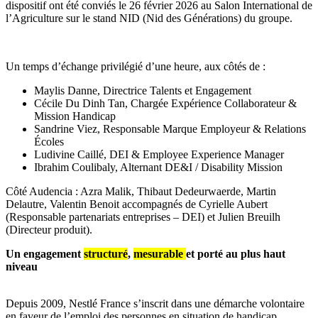
dispositif ont été conviés le 26 février 2026 au Salon International de
l’Agriculture sur le stand NID (Nid des Générations) du groupe.
Un temps d’échange privilégié d’une heure, aux côtés de :
Maylis Danne, Directrice Talents et Engagement
Cécile Du Dinh Tan, Chargée Expérience Collaborateur &
Mission Handicap
Sandrine Viez, Responsable Marque Employeur & Relations
Écoles
Ludivine Caillé, DEI & Employee Experience Manager
Ibrahim Coulibaly, Alternant DE&I / Disability Mission
Côté Audencia : Azra Malik, Thibaut Dedeurwaerde, Martin
Delautre, Valentin Benoit accompagnés de Cyrielle Aubert
(Responsable partenariats entreprises – DEI) et Julien Breuilh
(Directeur produit).
Un engagement
structuré
,
mesurable
et porté au plus haut
niveau
Depuis 2009, Nestlé France s’inscrit dans une démarche volontaire
en faveur de l’emploi des personnes en situation de handicap.