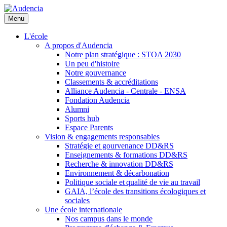
Aller
au
Menu
contenu
principal
L'école
A propos d'Audencia
Notre plan stratégique : STOA 2030
Un peu d'histoire
Notre gouvernance
Classements & accréditations
Alliance Audencia - Centrale - ENSA
Fondation Audencia
Alumni
Sports hub
Espace Parents
Vision & engagements responsables
Stratégie et gourvenance DD&RS
Enseignements & formations DD&RS
Recherche & innovation DD&RS
Environnement & décarbonation
Politique sociale et qualité de vie au travail
GAIA, l’école des transitions écologiques et
sociales
Une école internationale
Nos campus dans le monde