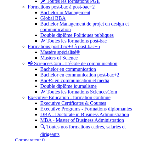
🔎 Toutes les formations PGE
Formations post-bac à post-bac+2
Bachelor in Management
Global BBA
Bachelor Management de projet en design et
communication
Double diplôme Politiques publiques
🔎 Toutes les formations post-bac
Formations post-bac+3 à post-bac+5
Mastère spécialisé®
Masters of Science
📢 SciencesCom - L'école de communication
Bachelor en communication
Bachelor en communication post-bac+2
Bac+5 en communication et media
Double diplôme journalisme
🔎 Toutes les formations SciencesCom
Executive Education - formation continue
Executive Certificates & Courses
Executive Programs - Formations diplomantes
DBA - Doctorate in Business Administration
MBA - Master of Business Administration
🔍 Toutes nos formations cadres, salariés et
dirigeants
Comparateur
0