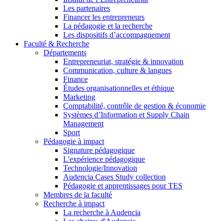
Les partenaires
Financer les entrepreneurs
La pédagogie et la recherche
Les dispositifs d’accompagnement
Faculté & Recherche
Départements
Entrepreneuriat, stratégie & innovation
Communication, culture & langues
Finance
Études organisationnelles et éthique
Marketing
Comptabilité, contrôle de gestion & économie
Systèmes d’Information et Supply Chain
Management
Sport
Pédagogie à impact
Signature pédagogique
L'expérience pédagogique
Technologie/Innovation
Audencia Cases Study collection
Pédagogie et apprentissages pour TES
Membres de la faculté
Recherche à impact
La recherche à Audencia