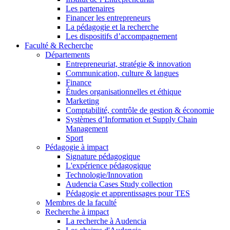
Les partenaires
Financer les entrepreneurs
La pédagogie et la recherche
Les dispositifs d’accompagnement
Faculté & Recherche
Départements
Entrepreneuriat, stratégie & innovation
Communication, culture & langues
Finance
Études organisationnelles et éthique
Marketing
Comptabilité, contrôle de gestion & économie
Systèmes d’Information et Supply Chain
Management
Sport
Pédagogie à impact
Signature pédagogique
L'expérience pédagogique
Technologie/Innovation
Audencia Cases Study collection
Pédagogie et apprentissages pour TES
Membres de la faculté
Recherche à impact
La recherche à Audencia