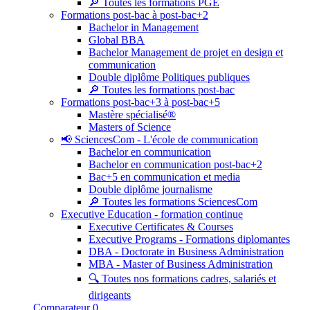
🔎 Toutes les formations PGE
Formations post-bac à post-bac+2
Bachelor in Management
Global BBA
Bachelor Management de projet en design et
communication
Double diplôme Politiques publiques
🔎 Toutes les formations post-bac
Formations post-bac+3 à post-bac+5
Mastère spécialisé®
Masters of Science
📢 SciencesCom - L'école de communication
Bachelor en communication
Bachelor en communication post-bac+2
Bac+5 en communication et media
Double diplôme journalisme
🔎 Toutes les formations SciencesCom
Executive Education - formation continue
Executive Certificates & Courses
Executive Programs - Formations diplomantes
DBA - Doctorate in Business Administration
MBA - Master of Business Administration
🔍 Toutes nos formations cadres, salariés et
dirigeants
Comparateur
0