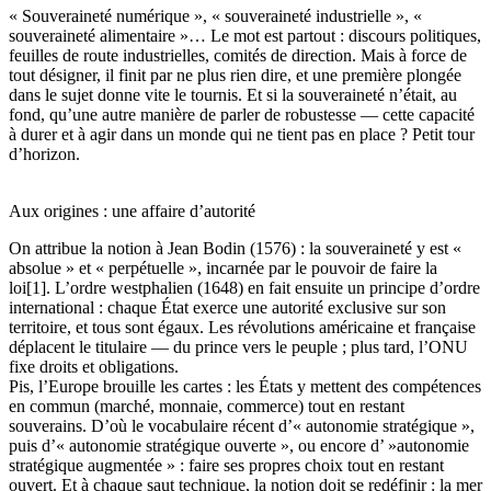
« Souveraineté numérique », « souveraineté industrielle », «
souveraineté alimentaire »… Le mot est partout : discours politiques,
feuilles de route industrielles, comités de direction. Mais à force de
tout désigner, il finit par ne plus rien dire, et une première plongée
dans le sujet donne vite le tournis. Et si la souveraineté n’était, au
fond, qu’une autre manière de parler de robustesse — cette capacité
à durer et à agir dans un monde qui ne tient pas en place ? Petit tour
d’horizon.
Aux origines : une affaire d’autorité
On attribue la notion à Jean Bodin (1576) : la souveraineté y est «
absolue » et « perpétuelle », incarnée par le pouvoir de faire la
loi[1]. L’ordre westphalien (1648) en fait ensuite un principe d’ordre
international : chaque État exerce une autorité exclusive sur son
territoire, et tous sont égaux. Les révolutions américaine et française
déplacent le titulaire — du prince vers le peuple ; plus tard, l’ONU
fixe droits et obligations.
Pis, l’Europe brouille les cartes : les États y mettent des compétences
en commun (marché, monnaie, commerce) tout en restant
souverains. D’où le vocabulaire récent d’« autonomie stratégique »,
puis d’« autonomie stratégique ouverte », ou encore d’ »autonomie
stratégique augmentée » : faire ses propres choix tout en restant
ouvert. Et à chaque saut technique, la notion doit se redéfinir : la mer