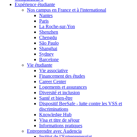
Expérience étudiante
Nos campus en France et à l'international
Nantes
Paris
La Roche-sur-Yon
Shenzhen
Chengdu
São Paulo
Shanghai
Sydney
Barcelone
Vie étudiante
Vie associative
Financement des études
Career Center
Logements et assurances
Diversité et inclusion
Santé et bien-être
Dispositif BeeSafe - lutte contre les VSS et
discriminations
Knowledge Hub
Visa et titre de séjour
Informations pratiques
Entreprendre avec Audencia
Institut de l’Entrepreneuriat