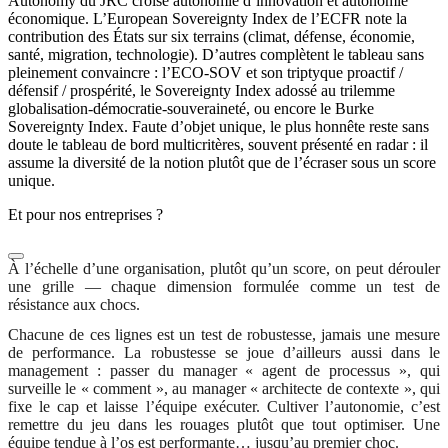
Autonomy du JRC croise autonomie d’innovation et autonomie
économique. L’European Sovereignty Index de l’ECFR note la
contribution des États sur six terrains (climat, défense, économie,
santé, migration, technologie). D’autres complètent le tableau sans
pleinement convaincre : l’ECO-SOV et son triptyque proactif /
défensif / prospérité, le Sovereignty Index adossé au trilemme
globalisation-démocratie-souveraineté, ou encore le Burke
Sovereignty Index. Faute d’objet unique, le plus honnête reste sans
doute le tableau de bord multicritères, souvent présenté en radar : il
assume la diversité de la notion plutôt que de l’écraser sous un score
unique.
Et pour nos entreprises ?
À l’échelle d’une organisation, plutôt qu’un score, on peut dérouler
une grille — chaque dimension formulée comme un test de
résistance aux chocs.
Chacune de ces lignes est un test de robustesse, jamais une mesure
de performance. La robustesse se joue d’ailleurs aussi dans le
management : passer du manager « agent de processus », qui
surveille le « comment », au manager « architecte de contexte », qui
fixe le cap et laisse l’équipe exécuter. Cultiver l’autonomie, c’est
remettre du jeu dans les rouages plutôt que tout optimiser. Une
équipe tendue à l’os est performante… jusqu’au premier choc.