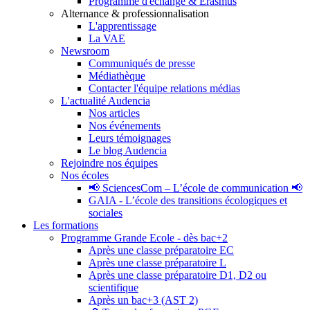
Programme d'échange & Erasmus
Alternance & professionnalisation
L'apprentissage
La VAE
Newsroom
Communiqués de presse
Médiathèque
Contacter l'équipe relations médias
L'actualité Audencia
Nos articles
Nos événements
Leurs témoignages
Le blog Audencia
Rejoindre nos équipes
Nos écoles
📢 SciencesCom – L’école de communication 📢
GAIA - L’école des transitions écologiques et
sociales
Les formations
Programme Grande Ecole - dès bac+2
Après une classe préparatoire EC
Après une classe préparatoire L
Après une classe préparatoire D1, D2 ou
scientifique
Après un bac+3 (AST 2)