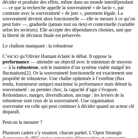
décider et produire des effets, même dans un monde interdépendant
— ce que la recherche appelle la souveraineté « de facto », par
contraste avec la souveraineté « de jure », purement légale. La
souveraineté devient alors fonctionnelle — elle se mesure à ce qu’on
peut faire —, graduelle (jamais tout ou rien) et contextuelle (variable
selon les secteurs). Elle accepte des dépendances choisies, tant que
la liberté de décision finale est préservée.
Le chaînon manquant : la robustesse
C’est ici qu’Olivier Hamant éclaire le débat. Il oppose la
performance
— atteindre un objectif avec le minimum de moyens
— à la
robustesse
, soit le maintien d’un système viable malgré les
fluctuations[2]. Or la souveraineté fonctionnelle est exactement une
propriété de robustesse. Une chaîne optimisée à l’extrême (flux
tendu, fournisseur unique) maximise la performance mais détruit la
souveraineté : au premier choc, la capacité d’agir s’évapore.
Redondance, marges, diversification, ancrage : les leviers de la
robustesse sont ceux de la souveraineté. Une organisation
souveraine est celle qui peut continuer à décider quand un acteur clé
disparaît.
Peut-on la mesurer ?
Plusieurs cadres s’y essaient, chacun partiel. L’Open Strategic