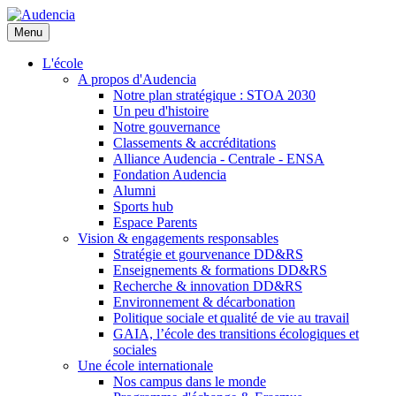
Aller
au
Menu
contenu
principal
L'école
A propos d'Audencia
Notre plan stratégique : STOA 2030
Un peu d'histoire
Notre gouvernance
Classements & accréditations
Alliance Audencia - Centrale - ENSA
Fondation Audencia
Alumni
Sports hub
Espace Parents
Vision & engagements responsables
Stratégie et gourvenance DD&RS
Enseignements & formations DD&RS
Recherche & innovation DD&RS
Environnement & décarbonation
Politique sociale et qualité de vie au travail
GAIA, l’école des transitions écologiques et
sociales
Une école internationale
Nos campus dans le monde