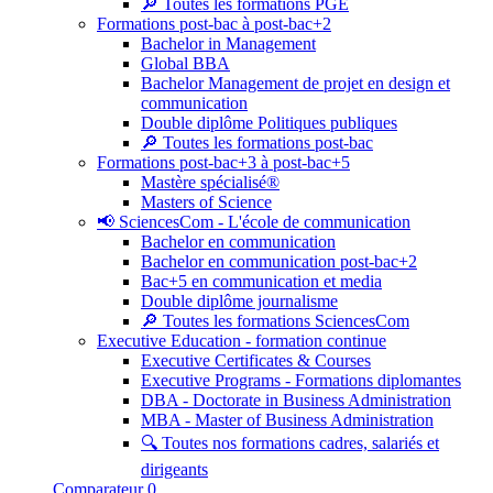
🔎 Toutes les formations PGE
Formations post-bac à post-bac+2
Bachelor in Management
Global BBA
Bachelor Management de projet en design et
communication
Double diplôme Politiques publiques
🔎 Toutes les formations post-bac
Formations post-bac+3 à post-bac+5
Mastère spécialisé®
Masters of Science
📢 SciencesCom - L'école de communication
Bachelor en communication
Bachelor en communication post-bac+2
Bac+5 en communication et media
Double diplôme journalisme
🔎 Toutes les formations SciencesCom
Executive Education - formation continue
Executive Certificates & Courses
Executive Programs - Formations diplomantes
DBA - Doctorate in Business Administration
MBA - Master of Business Administration
🔍 Toutes nos formations cadres, salariés et
dirigeants
Comparateur
0