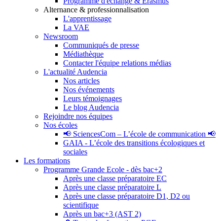
Programme d'échange & Erasmus
Alternance & professionnalisation
L'apprentissage
La VAE
Newsroom
Communiqués de presse
Médiathèque
Contacter l'équipe relations médias
L'actualité Audencia
Nos articles
Nos événements
Leurs témoignages
Le blog Audencia
Rejoindre nos équipes
Nos écoles
📢 SciencesCom – L’école de communication 📢
GAIA - L’école des transitions écologiques et
sociales
Les formations
Programme Grande Ecole - dès bac+2
Après une classe préparatoire EC
Après une classe préparatoire L
Après une classe préparatoire D1, D2 ou
scientifique
Après un bac+3 (AST 2)