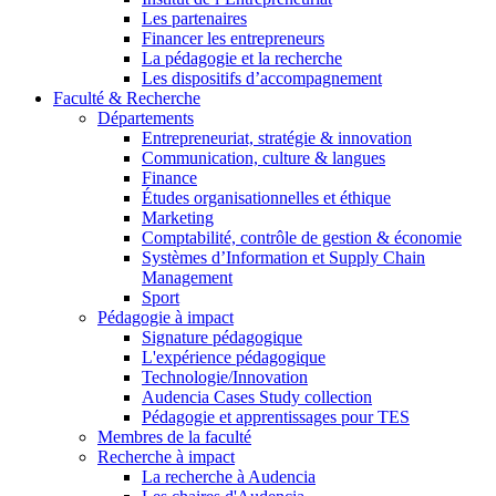
Les partenaires
Financer les entrepreneurs
La pédagogie et la recherche
Les dispositifs d’accompagnement
Faculté & Recherche
Départements
Entrepreneuriat, stratégie & innovation
Communication, culture & langues
Finance
Études organisationnelles et éthique
Marketing
Comptabilité, contrôle de gestion & économie
Systèmes d’Information et Supply Chain
Management
Sport
Pédagogie à impact
Signature pédagogique
L'expérience pédagogique
Technologie/Innovation
Audencia Cases Study collection
Pédagogie et apprentissages pour TES
Membres de la faculté
Recherche à impact
La recherche à Audencia