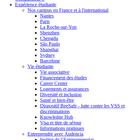
Expérience étudiante
Nos campus en France et à l'international
Nantes
Paris
La Roche-sur-Yon
Shenzhen
Chengdu
São Paulo
Shanghai
Sydney
Barcelone
Vie étudiante
Vie associative
Financement des études
Career Center
Logements et assurances
Diversité et inclusion
Santé et bien-être
Dispositif BeeSafe - lutte contre les VSS et
discriminations
Knowledge Hub
Visa et titre de séjour
Informations pratiques
Entreprendre avec Audencia
Institut de l’Entrepreneuriat