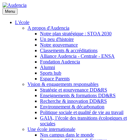
Aller
au
Menu
contenu
principal
L'école
A propos d'Audencia
Notre plan stratégique : STOA 2030
Un peu d'histoire
Notre gouvernance
Classements & accréditations
Alliance Audencia - Centrale - ENSA
Fondation Audencia
Alumni
Sports hub
Espace Parents
Vision & engagements responsables
Stratégie et gourvenance DD&RS
Enseignements & formations DD&RS
Recherche & innovation DD&RS
Environnement & décarbonation
Politique sociale et qualité de vie au travail
GAIA, l’école des transitions écologiques et
sociales
Une école internationale
Nos campus dans le monde