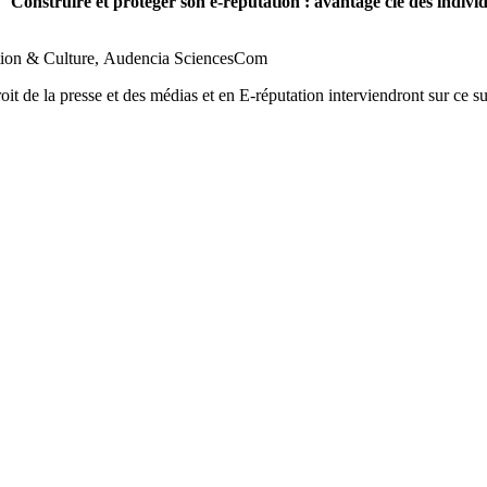
e
"Construire et protéger son e-réputation : avantage clé des indivi
ion & Culture, Audencia SciencesCom
it de la presse et des médias et en E-réputation interviendront sur ce su