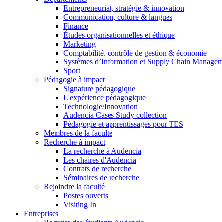
Entrepreneuriat, stratégie & innovation
Communication, culture & langues
Finance
Études organisationnelles et éthique
Marketing
Comptabilité, contrôle de gestion & économie
Systèmes d’Information et Supply Chain Manage
Sport
Pédagogie à impact
Signature pédagogique
L'expérience pédagogique
Technologie/Innovation
Audencia Cases Study collection
Pédagogie et apprentissages pour TES
Membres de la faculté
Recherche à impact
La recherche à Audencia
Les chaires d'Audencia
Contrats de recherche
Séminaires de recherche
Rejoindre la faculté
Postes ouverts
Visiting In
Entreprises