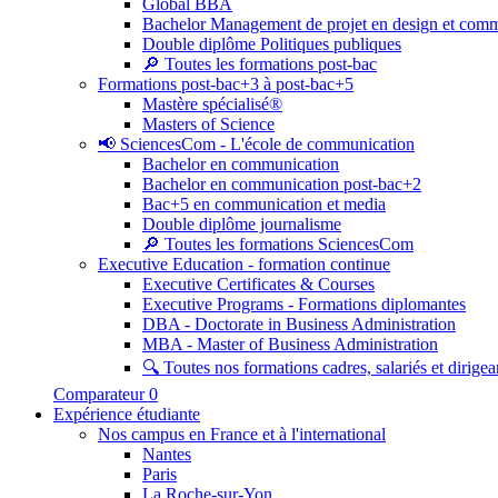
Global BBA
Bachelor Management de projet en design et com
Double diplôme Politiques publiques
🔎 Toutes les formations post-bac
Formations post-bac+3 à post-bac+5
Mastère spécialisé®
Masters of Science
📢 SciencesCom - L'école de communication
Bachelor en communication
Bachelor en communication post-bac+2
Bac+5 en communication et media
Double diplôme journalisme
🔎 Toutes les formations SciencesCom
Executive Education - formation continue
Executive Certificates & Courses
Executive Programs - Formations diplomantes
DBA - Doctorate in Business Administration
MBA - Master of Business Administration
🔍 Toutes nos formations cadres, salariés et dirigea
Comparateur
0
Expérience étudiante
Nos campus en France et à l'international
Nantes
Paris
La Roche-sur-Yon