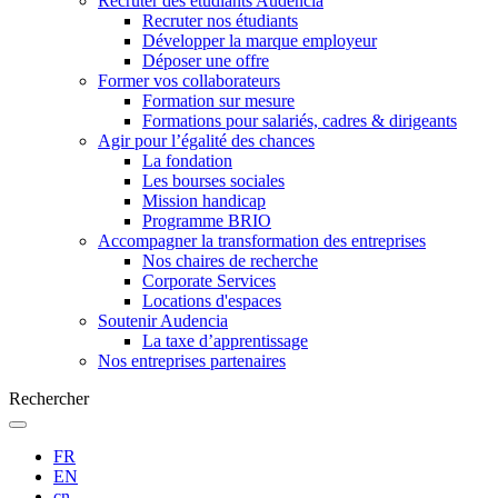
Recruter des étudiants Audencia
Recruter nos étudiants
Développer la marque employeur
Déposer une offre
Former vos collaborateurs
Formation sur mesure
Formations pour salariés, cadres & dirigeants
Agir pour l’égalité des chances
La fondation
Les bourses sociales
Mission handicap
Programme BRIO
Accompagner la transformation des entreprises
Nos chaires de recherche
Corporate Services
Locations d'espaces
Soutenir Audencia
La taxe d’apprentissage
Nos entreprises partenaires
Rechercher
FR
EN
cn