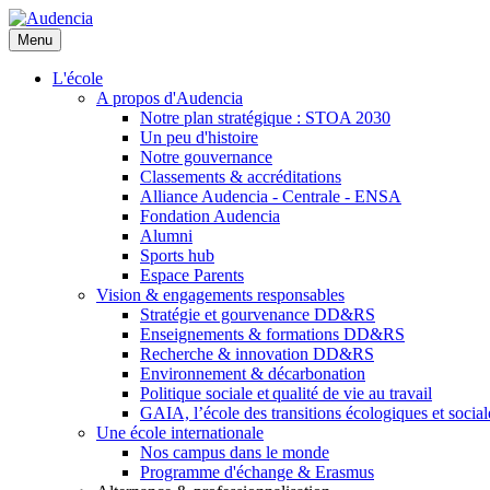
Aller
au
Menu
contenu
principal
L'école
A propos d'Audencia
Notre plan stratégique : STOA 2030
Un peu d'histoire
Notre gouvernance
Classements & accréditations
Alliance Audencia - Centrale - ENSA
Fondation Audencia
Alumni
Sports hub
Espace Parents
Vision & engagements responsables
Stratégie et gourvenance DD&RS
Enseignements & formations DD&RS
Recherche & innovation DD&RS
Environnement & décarbonation
Politique sociale et qualité de vie au travail
GAIA, l’école des transitions écologiques et social
Une école internationale
Nos campus dans le monde
Programme d'échange & Erasmus