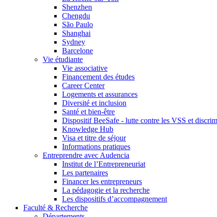
Shenzhen
Chengdu
São Paulo
Shanghai
Sydney
Barcelone
Vie étudiante
Vie associative
Financement des études
Career Center
Logements et assurances
Diversité et inclusion
Santé et bien-être
Dispositif BeeSafe - lutte contre les VSS et discri
Knowledge Hub
Visa et titre de séjour
Informations pratiques
Entreprendre avec Audencia
Institut de l’Entrepreneuriat
Les partenaires
Financer les entrepreneurs
La pédagogie et la recherche
Les dispositifs d’accompagnement
Faculté & Recherche
Départements