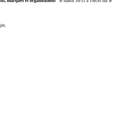
dus, marques et organisations"
le mardi 16/11 à 19h30 sur le
jet.