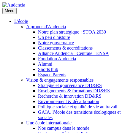
Aller
au
Menu
contenu
principal
L'école
A propos d'Audencia
Notre plan stratégique : STOA 2030
Un peu d'histoire
Notre gouvernance
Classements & accréditations
Alliance Audencia - Centrale - ENSA
Fondation Audencia
Alumni
Sports hub
Espace Parents
Vision & engagements responsables
Stratégie et gourvenance DD&RS
Enseignements & formations DD&RS
Recherche & innovation DD&RS
Environnement & décarbonation
Politique sociale et qualité de vie au travail
GAIA, l’école des transitions écologiques et
sociales
Une école internationale
Nos campus dans le monde