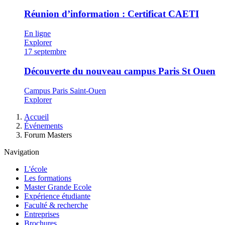
Réunion d’information : Certificat CAETI
En ligne
Explorer
17
septembre
Découverte du nouveau campus Paris St Ouen
Campus Paris Saint-Ouen
Explorer
Fil
Accueil
d'Ariane
Événements
Forum Masters
Navigation
L'école
Les formations
Master Grande Ecole
Expérience étudiante
Faculté & recherche
Entreprises
Brochures