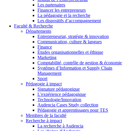
Les partenaires
Financer les entrepreneurs
La pédagogie et la recherche
Les dispositifs d’accompagnement
Faculté & Recherche
Départements
Entrepreneuriat, stratégie & innovation
Communication, culture & langues
Finance
Études organisationnelles et éthique
Marketing
Comptabilité, contrôle de gestion & économie
Systèmes d’Information et Supply Chain
Management
Sport
Pédagogie à impact
Signature pédagogique
L'expérience pédagogique
Technologie/Innovation
Audencia Cases Study collection
Pédagogie et apprentissages pour TES
Membres de la faculté
Recherche à impact
La recherche à Audencia