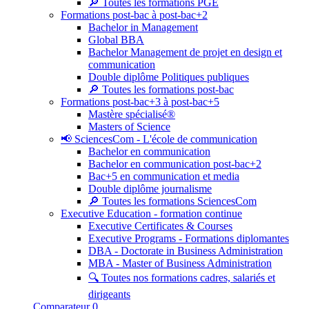
🔎 Toutes les formations PGE
Formations post-bac à post-bac+2
Bachelor in Management
Global BBA
Bachelor Management de projet en design et
communication
Double diplôme Politiques publiques
🔎 Toutes les formations post-bac
Formations post-bac+3 à post-bac+5
Mastère spécialisé®
Masters of Science
📢 SciencesCom - L'école de communication
Bachelor en communication
Bachelor en communication post-bac+2
Bac+5 en communication et media
Double diplôme journalisme
🔎 Toutes les formations SciencesCom
Executive Education - formation continue
Executive Certificates & Courses
Executive Programs - Formations diplomantes
DBA - Doctorate in Business Administration
MBA - Master of Business Administration
🔍 Toutes nos formations cadres, salariés et
dirigeants
Comparateur
0