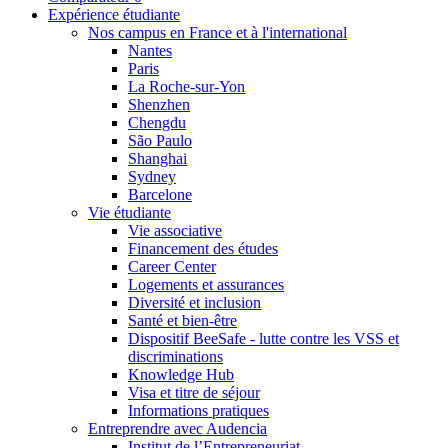
Expérience étudiante
Nos campus en France et à l'international
Nantes
Paris
La Roche-sur-Yon
Shenzhen
Chengdu
São Paulo
Shanghai
Sydney
Barcelone
Vie étudiante
Vie associative
Financement des études
Career Center
Logements et assurances
Diversité et inclusion
Santé et bien-être
Dispositif BeeSafe - lutte contre les VSS et
discriminations
Knowledge Hub
Visa et titre de séjour
Informations pratiques
Entreprendre avec Audencia
Institut de l’Entrepreneuriat