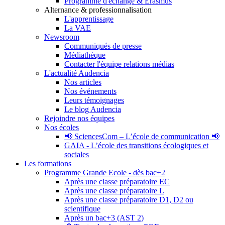
Programme d'échange & Erasmus
Alternance & professionnalisation
L'apprentissage
La VAE
Newsroom
Communiqués de presse
Médiathèque
Contacter l'équipe relations médias
L'actualité Audencia
Nos articles
Nos événements
Leurs témoignages
Le blog Audencia
Rejoindre nos équipes
Nos écoles
📢 SciencesCom – L’école de communication 📢
GAIA - L’école des transitions écologiques et
sociales
Les formations
Programme Grande Ecole - dès bac+2
Après une classe préparatoire EC
Après une classe préparatoire L
Après une classe préparatoire D1, D2 ou
scientifique
Après un bac+3 (AST 2)