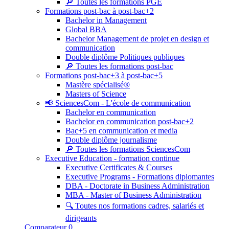
🔎 Toutes les formations PGE
Formations post-bac à post-bac+2
Bachelor in Management
Global BBA
Bachelor Management de projet en design et
communication
Double diplôme Politiques publiques
🔎 Toutes les formations post-bac
Formations post-bac+3 à post-bac+5
Mastère spécialisé®
Masters of Science
📢 SciencesCom - L'école de communication
Bachelor en communication
Bachelor en communication post-bac+2
Bac+5 en communication et media
Double diplôme journalisme
🔎 Toutes les formations SciencesCom
Executive Education - formation continue
Executive Certificates & Courses
Executive Programs - Formations diplomantes
DBA - Doctorate in Business Administration
MBA - Master of Business Administration
🔍 Toutes nos formations cadres, salariés et
dirigeants
Comparateur
0