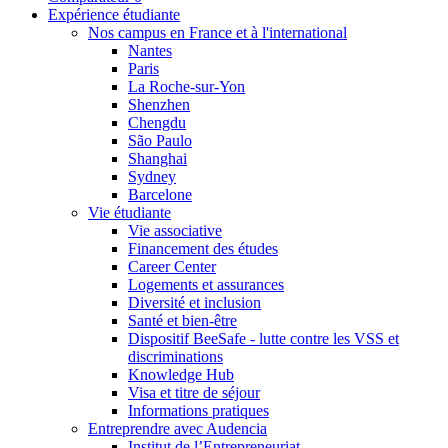
Expérience étudiante
Nos campus en France et à l'international
Nantes
Paris
La Roche-sur-Yon
Shenzhen
Chengdu
São Paulo
Shanghai
Sydney
Barcelone
Vie étudiante
Vie associative
Financement des études
Career Center
Logements et assurances
Diversité et inclusion
Santé et bien-être
Dispositif BeeSafe - lutte contre les VSS et
discriminations
Knowledge Hub
Visa et titre de séjour
Informations pratiques
Entreprendre avec Audencia
Institut de l’Entrepreneuriat