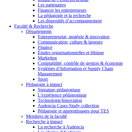
Les partenaires
Financer les entrepreneurs
La pédagogie et la recherche
Les dispositifs d’accompagnement
Faculté & Recherche
Départements
Entrepreneuriat, stratégie & innovation
Communication, culture & langues
Finance
Études organisationnelles et éthique
Marketing
Comptabilité, contrôle de gestion & économie
Systèmes d’Information et Supply Chain
Management
Sport
Pédagogie à impact
Signature pédagogique
L'expérience pédagogique
Technologie/Innovation
Audencia Cases Study collection
Pédagogie et apprentissages pour TES
Membres de la faculté
Recherche à impact
La recherche à Audencia