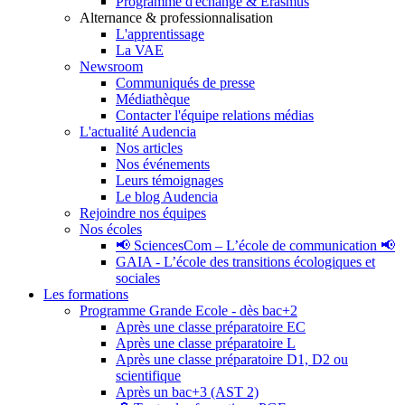
Programme d'échange & Erasmus
Alternance & professionnalisation
L'apprentissage
La VAE
Newsroom
Communiqués de presse
Médiathèque
Contacter l'équipe relations médias
L'actualité Audencia
Nos articles
Nos événements
Leurs témoignages
Le blog Audencia
Rejoindre nos équipes
Nos écoles
📢 SciencesCom – L’école de communication 📢
GAIA - L’école des transitions écologiques et
sociales
Les formations
Programme Grande Ecole - dès bac+2
Après une classe préparatoire EC
Après une classe préparatoire L
Après une classe préparatoire D1, D2 ou
scientifique
Après un bac+3 (AST 2)