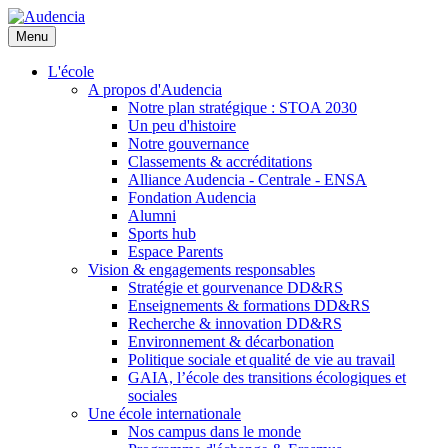
Aller
au
Menu
contenu
principal
L'école
A propos d'Audencia
Notre plan stratégique : STOA 2030
Un peu d'histoire
Notre gouvernance
Classements & accréditations
Alliance Audencia - Centrale - ENSA
Fondation Audencia
Alumni
Sports hub
Espace Parents
Vision & engagements responsables
Stratégie et gourvenance DD&RS
Enseignements & formations DD&RS
Recherche & innovation DD&RS
Environnement & décarbonation
Politique sociale et qualité de vie au travail
GAIA, l’école des transitions écologiques et
sociales
Une école internationale
Nos campus dans le monde