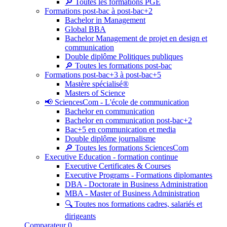
🔎 Toutes les formations PGE
Formations post-bac à post-bac+2
Bachelor in Management
Global BBA
Bachelor Management de projet en design et
communication
Double diplôme Politiques publiques
🔎 Toutes les formations post-bac
Formations post-bac+3 à post-bac+5
Mastère spécialisé®
Masters of Science
📢 SciencesCom - L'école de communication
Bachelor en communication
Bachelor en communication post-bac+2
Bac+5 en communication et media
Double diplôme journalisme
🔎 Toutes les formations SciencesCom
Executive Education - formation continue
Executive Certificates & Courses
Executive Programs - Formations diplomantes
DBA - Doctorate in Business Administration
MBA - Master of Business Administration
🔍 Toutes nos formations cadres, salariés et
dirigeants
Comparateur
0