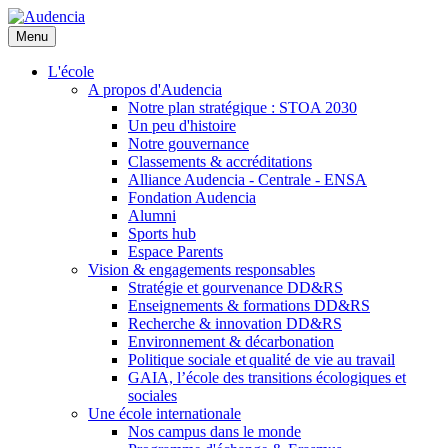
Aller
au
Menu
contenu
principal
L'école
A propos d'Audencia
Notre plan stratégique : STOA 2030
Un peu d'histoire
Notre gouvernance
Classements & accréditations
Alliance Audencia - Centrale - ENSA
Fondation Audencia
Alumni
Sports hub
Espace Parents
Vision & engagements responsables
Stratégie et gourvenance DD&RS
Enseignements & formations DD&RS
Recherche & innovation DD&RS
Environnement & décarbonation
Politique sociale et qualité de vie au travail
GAIA, l’école des transitions écologiques et
sociales
Une école internationale
Nos campus dans le monde