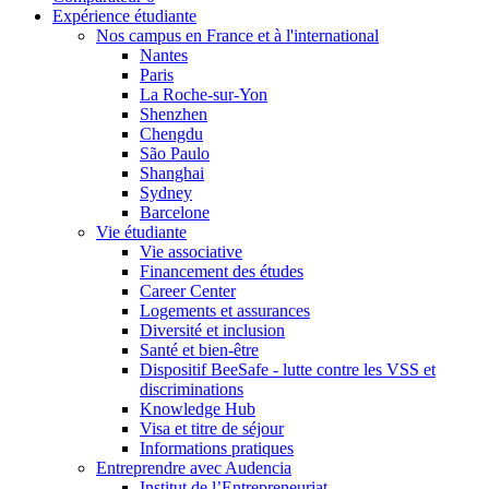
Expérience étudiante
Nos campus en France et à l'international
Nantes
Paris
La Roche-sur-Yon
Shenzhen
Chengdu
São Paulo
Shanghai
Sydney
Barcelone
Vie étudiante
Vie associative
Financement des études
Career Center
Logements et assurances
Diversité et inclusion
Santé et bien-être
Dispositif BeeSafe - lutte contre les VSS et
discriminations
Knowledge Hub
Visa et titre de séjour
Informations pratiques
Entreprendre avec Audencia
Institut de l’Entrepreneuriat