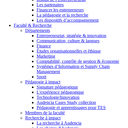
Les partenaires
Financer les entrepreneurs
La pédagogie et la recherche
Les dispositifs d’accompagnement
Faculté & Recherche
Départements
Entrepreneuriat, stratégie & innovation
Communication, culture & langues
Finance
Études organisationnelles et éthique
Marketing
Comptabilité, contrôle de gestion & économie
Systèmes d’Information et Supply Chain
Management
Sport
Pédagogie à impact
Signature pédagogique
L'expérience pédagogique
Technologie/Innovation
Audencia Cases Study collection
Pédagogie et apprentissages pour TES
Membres de la faculté
Recherche à impact
La recherche à Audencia