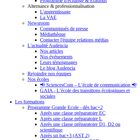
Programme d'échange & Erasmus
Alternance & professionnalisation
L'apprentissage
La VAE
Newsroom
Communiqués de presse
Médiathèque
Contacter l'équipe relations médias
L'actualité Audencia
Nos articles
Nos événements
Leurs témoignages
Le blog Audencia
Rejoindre nos équipes
Nos écoles
📢 SciencesCom – L’école de communication 📢
GAIA - L’école des transitions écologiques et
sociales
Les formations
Programme Grande Ecole - dès bac+2
Après une classe préparatoire EC
Après une classe préparatoire L
Après une classe préparatoire D1, D2 ou
scientifique
Après un bac+3 (AST 2)