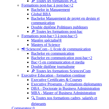
🔎 Toutes les formations PGE
Formations post-bac à post-bac+2
Bachelor in Management
Global BBA
Bachelor Management de projet en design et
communication
Double diplôme Politiques publiques
🔎 Toutes les formations post-bac
Formations post-bac+3 à post-bac+5
Mastère spécialisé®
Masters of Science
📢 SciencesCom - L'école de communication
Bachelor en communication
Bachelor en communication post-bac+2
Bac+5 en communication et media
Double diplôme journalisme
🔎 Toutes les formations SciencesCom
Executive Education - formation continue
Executive Certificates & Courses
Executive Programs - Formations diplomantes
DBA - Doctorate in Business Administration
MBA - Master of Business Administration
🔍 Toutes nos formations cadres, salariés et
dirigeants
Comparateur
0