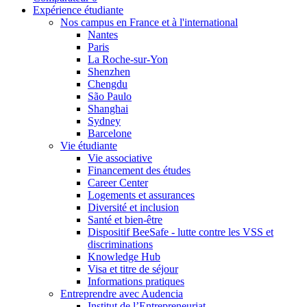
Expérience étudiante
Nos campus en France et à l'international
Nantes
Paris
La Roche-sur-Yon
Shenzhen
Chengdu
São Paulo
Shanghai
Sydney
Barcelone
Vie étudiante
Vie associative
Financement des études
Career Center
Logements et assurances
Diversité et inclusion
Santé et bien-être
Dispositif BeeSafe - lutte contre les VSS et
discriminations
Knowledge Hub
Visa et titre de séjour
Informations pratiques
Entreprendre avec Audencia
Institut de l’Entrepreneuriat