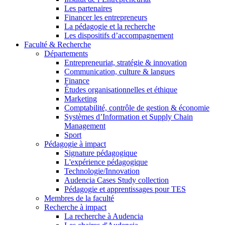
Les partenaires
Financer les entrepreneurs
La pédagogie et la recherche
Les dispositifs d’accompagnement
Faculté & Recherche
Départements
Entrepreneuriat, stratégie & innovation
Communication, culture & langues
Finance
Études organisationnelles et éthique
Marketing
Comptabilité, contrôle de gestion & économie
Systèmes d’Information et Supply Chain
Management
Sport
Pédagogie à impact
Signature pédagogique
L'expérience pédagogique
Technologie/Innovation
Audencia Cases Study collection
Pédagogie et apprentissages pour TES
Membres de la faculté
Recherche à impact
La recherche à Audencia