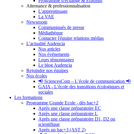
Programme d'échange & Erasmus
Alternance & professionnalisation
L'apprentissage
La VAE
Newsroom
Communiqués de presse
Médiathèque
Contacter l'équipe relations médias
L'actualité Audencia
Nos articles
Nos événements
Leurs témoignages
Le blog Audencia
Rejoindre nos équipes
Nos écoles
📢 SciencesCom – L’école de communication 📢
GAIA - L’école des transitions écologiques et
sociales
Les formations
Programme Grande Ecole - dès bac+2
Après une classe préparatoire EC
Après une classe préparatoire L
Après une classe préparatoire D1, D2 ou
scientifique
Après un bac+3 (AST 2)