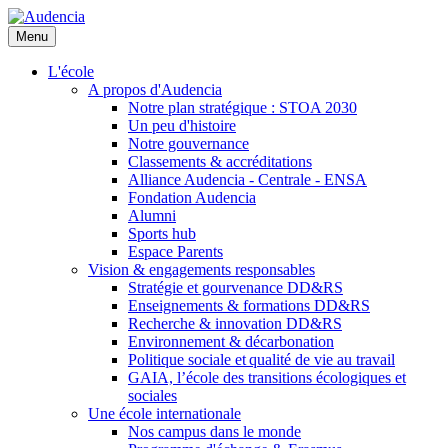
Aller
au
Menu
contenu
principal
L'école
A propos d'Audencia
Notre plan stratégique : STOA 2030
Un peu d'histoire
Notre gouvernance
Classements & accréditations
Alliance Audencia - Centrale - ENSA
Fondation Audencia
Alumni
Sports hub
Espace Parents
Vision & engagements responsables
Stratégie et gourvenance DD&RS
Enseignements & formations DD&RS
Recherche & innovation DD&RS
Environnement & décarbonation
Politique sociale et qualité de vie au travail
GAIA, l’école des transitions écologiques et
sociales
Une école internationale
Nos campus dans le monde