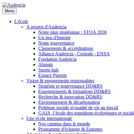
Aller
au
Menu
contenu
principal
L'école
A propos d'Audencia
Notre plan stratégique : STOA 2030
Un peu d'histoire
Notre gouvernance
Classements & accréditations
Alliance Audencia - Centrale - ENSA
Fondation Audencia
Alumni
Sports hub
Espace Parents
Vision & engagements responsables
Stratégie et gourvenance DD&RS
Enseignements & formations DD&RS
Recherche & innovation DD&RS
Environnement & décarbonation
Politique sociale et qualité de vie au travail
GAIA, l’école des transitions écologiques et social
Une école internationale
Nos campus dans le monde
Programme d'échange & Erasmus