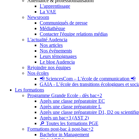
Alternance & professionnalisation
L'apprentissage
La VAE
Newsroom
Communiqués de presse
Médiathèque
Contacter l'équipe relations médias
L'actualité Audencia
Nos articles
Nos événements
Leurs témoignages
Le blog Audencia
Rejoindre nos équipes
Nos écoles
📢 SciencesCom – L’école de communication 📢
GAIA - L’école des transitions écologiques et soci
Les formations
Programme Grande Ecole - dès bac+2
Après une classe préparatoire EC
Après une classe préparatoire L
Après une classe préparatoire D1, D2 ou scientifi
Après un bac+3 (AST 2)
🔎 Toutes les formations PGE
Formations post-bac à post-bac+2
Bachelor in Management