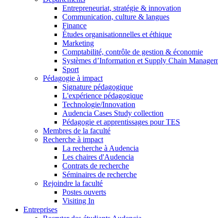
Entrepreneuriat, stratégie & innovation
Communication, culture & langues
Finance
Études organisationnelles et éthique
Marketing
Comptabilité, contrôle de gestion & économie
Systèmes d’Information et Supply Chain Manage
Sport
Pédagogie à impact
Signature pédagogique
L'expérience pédagogique
Technologie/Innovation
Audencia Cases Study collection
Pédagogie et apprentissages pour TES
Membres de la faculté
Recherche à impact
La recherche à Audencia
Les chaires d'Audencia
Contrats de recherche
Séminaires de recherche
Rejoindre la faculté
Postes ouverts
Visiting In
Entreprises