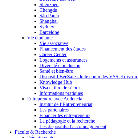
Shenzhen
Chengdu
São Paulo
Shanghai
Sydney
Barcelone
Vie étudiante
Vie associative
Financement des études
Career Center
Logements et assurances
Diversité et inclusion
Santé et bien-être
Dispositif BeeSafe - lutte contre les VSS et discri
Knowledge Hub
Visa et titre de séjour
Informations pratiques
Entreprendre avec Audencia
Institut de l’Entrepreneuriat
Les partenaires
Financer les entrepreneurs
La pédagogie et la recherche
Les dispositifs d’accompagnement
Faculté & Recherche
Départements