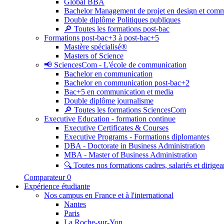
Global BBA
Bachelor Management de projet en design et com
Double diplôme Politiques publiques
🔎 Toutes les formations post-bac
Formations post-bac+3 à post-bac+5
Mastère spécialisé®
Masters of Science
📢 SciencesCom - L'école de communication
Bachelor en communication
Bachelor en communication post-bac+2
Bac+5 en communication et media
Double diplôme journalisme
🔎 Toutes les formations SciencesCom
Executive Education - formation continue
Executive Certificates & Courses
Executive Programs - Formations diplomantes
DBA - Doctorate in Business Administration
MBA - Master of Business Administration
🔍 Toutes nos formations cadres, salariés et dirigea
Comparateur
0
Expérience étudiante
Nos campus en France et à l'international
Nantes
Paris
La Roche-sur-Yon