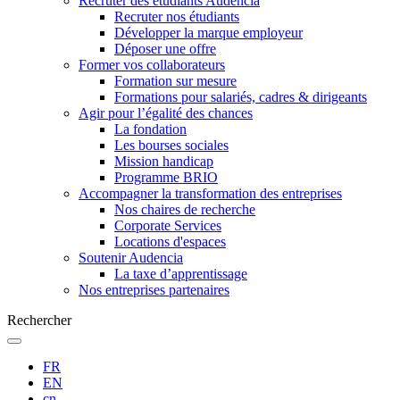
Recruter des étudiants Audencia
Recruter nos étudiants
Développer la marque employeur
Déposer une offre
Former vos collaborateurs
Formation sur mesure
Formations pour salariés, cadres & dirigeants
Agir pour l’égalité des chances
La fondation
Les bourses sociales
Mission handicap
Programme BRIO
Accompagner la transformation des entreprises
Nos chaires de recherche
Corporate Services
Locations d'espaces
Soutenir Audencia
La taxe d’apprentissage
Nos entreprises partenaires
Rechercher
FR
EN
cn