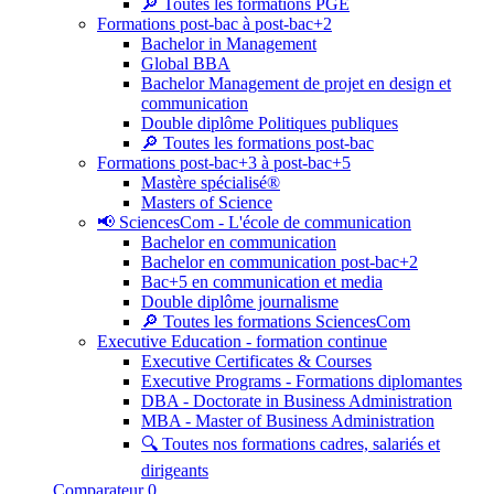
🔎 Toutes les formations PGE
Formations post-bac à post-bac+2
Bachelor in Management
Global BBA
Bachelor Management de projet en design et
communication
Double diplôme Politiques publiques
🔎 Toutes les formations post-bac
Formations post-bac+3 à post-bac+5
Mastère spécialisé®
Masters of Science
📢 SciencesCom - L'école de communication
Bachelor en communication
Bachelor en communication post-bac+2
Bac+5 en communication et media
Double diplôme journalisme
🔎 Toutes les formations SciencesCom
Executive Education - formation continue
Executive Certificates & Courses
Executive Programs - Formations diplomantes
DBA - Doctorate in Business Administration
MBA - Master of Business Administration
🔍 Toutes nos formations cadres, salariés et
dirigeants
Comparateur
0