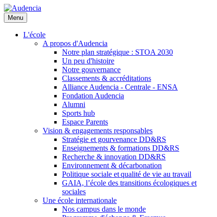
Aller
au
Menu
contenu
principal
L'école
A propos d'Audencia
Notre plan stratégique : STOA 2030
Un peu d'histoire
Notre gouvernance
Classements & accréditations
Alliance Audencia - Centrale - ENSA
Fondation Audencia
Alumni
Sports hub
Espace Parents
Vision & engagements responsables
Stratégie et gourvenance DD&RS
Enseignements & formations DD&RS
Recherche & innovation DD&RS
Environnement & décarbonation
Politique sociale et qualité de vie au travail
GAIA, l’école des transitions écologiques et
sociales
Une école internationale
Nos campus dans le monde