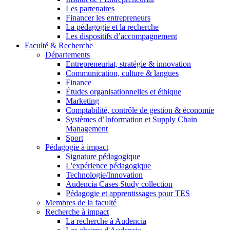
Les partenaires
Financer les entrepreneurs
La pédagogie et la recherche
Les dispositifs d’accompagnement
Faculté & Recherche
Départements
Entrepreneuriat, stratégie & innovation
Communication, culture & langues
Finance
Études organisationnelles et éthique
Marketing
Comptabilité, contrôle de gestion & économie
Systèmes d’Information et Supply Chain
Management
Sport
Pédagogie à impact
Signature pédagogique
L'expérience pédagogique
Technologie/Innovation
Audencia Cases Study collection
Pédagogie et apprentissages pour TES
Membres de la faculté
Recherche à impact
La recherche à Audencia