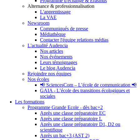
Programme d'échange & Erasmus
Alternance & professionnalisation
L'apprentissage
La VAE
Newsroom
Communiqués de presse
Médiathèque
Contacter l'équipe relations médias
L'actualité Audencia
Nos articles
Nos événements
Leurs témoignages
Le blog Audencia
Rejoindre nos équipes
Nos écoles
📢 SciencesCom – L’école de communication 📢
GAIA - L’école des transitions écologiques et
sociales
Les formations
Programme Grande Ecole - dès bac+2
Après une classe préparatoire EC
Après une classe préparatoire L
Après une classe préparatoire D1, D2 ou
scientifique
Après un bac+3 (AST 2)