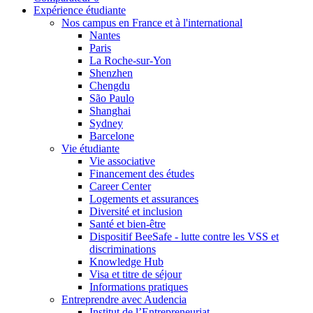
Expérience étudiante
Nos campus en France et à l'international
Nantes
Paris
La Roche-sur-Yon
Shenzhen
Chengdu
São Paulo
Shanghai
Sydney
Barcelone
Vie étudiante
Vie associative
Financement des études
Career Center
Logements et assurances
Diversité et inclusion
Santé et bien-être
Dispositif BeeSafe - lutte contre les VSS et
discriminations
Knowledge Hub
Visa et titre de séjour
Informations pratiques
Entreprendre avec Audencia
Institut de l’Entrepreneuriat