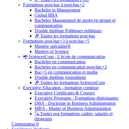
Formations post-bac à post-bac+2
Bachelor in Management
Global BBA
Bachelor Management de projet en design et
communication
Double diplôme Politiques publiques
🔎 Toutes les formations post-bac
Formations post-bac+3 à post-bac+5
Mastère spécialisé®
Masters of Science
📢 SciencesCom - L'école de communication
Bachelor en communication
Bachelor en communication post-bac+2
Bac+5 en communication et media
Double diplôme journalisme
🔎 Toutes les formations SciencesCom
Executive Education - formation continue
Executive Certificates & Courses
Executive Programs - Formations diplomantes
DBA - Doctorate in Business Administration
MBA - Master of Business Administration
🔍 Toutes nos formations cadres, salariés et
dirigeants
Comparateur
0