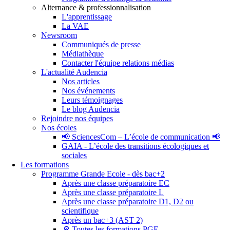
Alternance & professionnalisation
L'apprentissage
La VAE
Newsroom
Communiqués de presse
Médiathèque
Contacter l'équipe relations médias
L'actualité Audencia
Nos articles
Nos événements
Leurs témoignages
Le blog Audencia
Rejoindre nos équipes
Nos écoles
📢 SciencesCom – L’école de communication 📢
GAIA - L’école des transitions écologiques et
sociales
Les formations
Programme Grande Ecole - dès bac+2
Après une classe préparatoire EC
Après une classe préparatoire L
Après une classe préparatoire D1, D2 ou
scientifique
Après un bac+3 (AST 2)
🔎 Toutes les formations PGE