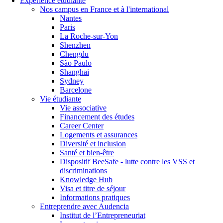
Expérience étudiante
Nos campus en France et à l'international
Nantes
Paris
La Roche-sur-Yon
Shenzhen
Chengdu
São Paulo
Shanghai
Sydney
Barcelone
Vie étudiante
Vie associative
Financement des études
Career Center
Logements et assurances
Diversité et inclusion
Santé et bien-être
Dispositif BeeSafe - lutte contre les VSS et
discriminations
Knowledge Hub
Visa et titre de séjour
Informations pratiques
Entreprendre avec Audencia
Institut de l’Entrepreneuriat