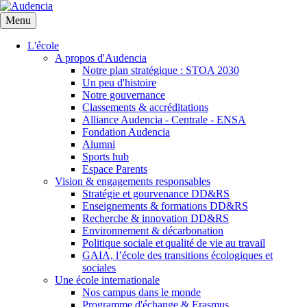
Aller
au
Menu
contenu
principal
L'école
A propos d'Audencia
Notre plan stratégique : STOA 2030
Un peu d'histoire
Notre gouvernance
Classements & accréditations
Alliance Audencia - Centrale - ENSA
Fondation Audencia
Alumni
Sports hub
Espace Parents
Vision & engagements responsables
Stratégie et gourvenance DD&RS
Enseignements & formations DD&RS
Recherche & innovation DD&RS
Environnement & décarbonation
Politique sociale et qualité de vie au travail
GAIA, l’école des transitions écologiques et
sociales
Une école internationale
Nos campus dans le monde
Programme d'échange & Erasmus