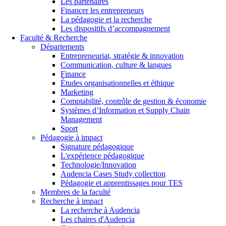
Les partenaires
Financer les entrepreneurs
La pédagogie et la recherche
Les dispositifs d’accompagnement
Faculté & Recherche
Départements
Entrepreneuriat, stratégie & innovation
Communication, culture & langues
Finance
Études organisationnelles et éthique
Marketing
Comptabilité, contrôle de gestion & économie
Systèmes d’Information et Supply Chain
Management
Sport
Pédagogie à impact
Signature pédagogique
L'expérience pédagogique
Technologie/Innovation
Audencia Cases Study collection
Pédagogie et apprentissages pour TES
Membres de la faculté
Recherche à impact
La recherche à Audencia
Les chaires d'Audencia