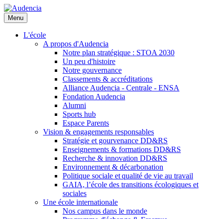
Aller
au
Menu
contenu
principal
L'école
A propos d'Audencia
Notre plan stratégique : STOA 2030
Un peu d'histoire
Notre gouvernance
Classements & accréditations
Alliance Audencia - Centrale - ENSA
Fondation Audencia
Alumni
Sports hub
Espace Parents
Vision & engagements responsables
Stratégie et gourvenance DD&RS
Enseignements & formations DD&RS
Recherche & innovation DD&RS
Environnement & décarbonation
Politique sociale et qualité de vie au travail
GAIA, l’école des transitions écologiques et
sociales
Une école internationale
Nos campus dans le monde