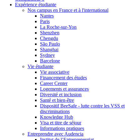
Expérience étudiante
Nos campus en France et à l'international
Nantes
Paris
La Roche-sur-Yon
Shenzhen
Chengdu
São Paulo
Shanghai
Sydney
Barcelone
Vie étudiante
Vie associative
Financement des études
Career Center
Logements et assurances
Diversité et inclusion
Santé et bien-être
Dispositif BeeSafe - lutte contre les VSS et
discriminations
Knowledge Hub
Visa et titre de séjour
Informations pratiques
Entreprendre avec Audencia
Institut de l’Entrepreneuriat