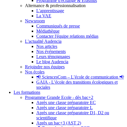
Programme d'échange & Erasmus
Alternance & professionnalisation
L'apprentissage
La VAE
Newsroom
Communiqués de presse
Médiathèque
Contacter l'équipe relations médias
L'actualité Audencia
Nos articles
Nos événements
Leurs témoignages
Le blog Audencia
Rejoindre nos équipes
Nos écoles
📢 SciencesCom – L’école de communication 📢
GAIA - L’école des transitions écologiques et
sociales
Les formations
Programme Grande Ecole - dès bac+2
Après une classe préparatoire EC
Après une classe préparatoire L
Après une classe préparatoire D1, D2 ou
scientifique
Après un bac+3 (AST 2)