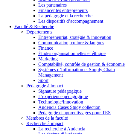
Les partenaires
Financer les entrepreneurs
La pédagogie et la recherche
Les dispositifs d’accompagnement
Faculté & Recherche
Départements
Entrepreneuriat, stratégie & innovation
Communication, culture & langues
Finance
Études organisationnelles et éthique
Marketing
Comptabilité, contrôle de gestion & économie
Systèmes d’Information et Supply Chain
Management
Sport
Pédagogie à impact
Signature pédagogique
L'expérience pédagogique
Technologie/Innovation
Audencia Cases Study collection
Pédagogie et apprentissages pour TES
Membres de la faculté
Recherche à impact
La recherche à Audencia