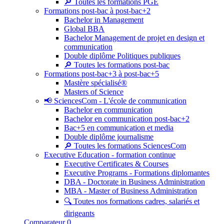
🔎 Toutes les formations PGE
Formations post-bac à post-bac+2
Bachelor in Management
Global BBA
Bachelor Management de projet en design et
communication
Double diplôme Politiques publiques
🔎 Toutes les formations post-bac
Formations post-bac+3 à post-bac+5
Mastère spécialisé®
Masters of Science
📢 SciencesCom - L'école de communication
Bachelor en communication
Bachelor en communication post-bac+2
Bac+5 en communication et media
Double diplôme journalisme
🔎 Toutes les formations SciencesCom
Executive Education - formation continue
Executive Certificates & Courses
Executive Programs - Formations diplomantes
DBA - Doctorate in Business Administration
MBA - Master of Business Administration
🔍 Toutes nos formations cadres, salariés et
dirigeants
Comparateur
0