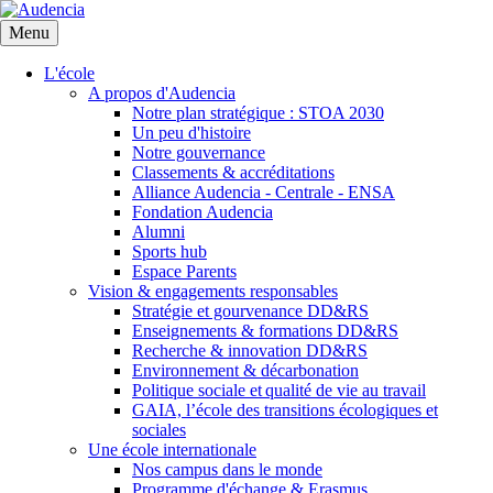
Aller
au
Menu
contenu
principal
L'école
A propos d'Audencia
Notre plan stratégique : STOA 2030
Un peu d'histoire
Notre gouvernance
Classements & accréditations
Alliance Audencia - Centrale - ENSA
Fondation Audencia
Alumni
Sports hub
Espace Parents
Vision & engagements responsables
Stratégie et gourvenance DD&RS
Enseignements & formations DD&RS
Recherche & innovation DD&RS
Environnement & décarbonation
Politique sociale et qualité de vie au travail
GAIA, l’école des transitions écologiques et
sociales
Une école internationale
Nos campus dans le monde
Programme d'échange & Erasmus