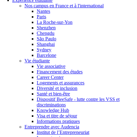
Expérience étudiante
Nos campus en France et à l'international
Nantes
Paris
La Roche-sur-Yon
Shenzhen
Chengdu
São Paulo
Shanghai
Sydney
Barcelone
Vie étudiante
Vie associative
Financement des études
Career Center
Logements et assurances
Diversité et inclusion
Santé et bien-être
Dispositif BeeSafe - lutte contre les VSS et
discriminations
Knowledge Hub
Visa et titre de séjour
Informations pratiques
Entreprendre avec Audencia
Institut de l’Entrepreneuriat