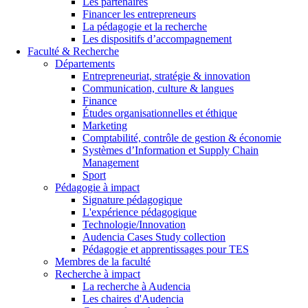
Les partenaires
Financer les entrepreneurs
La pédagogie et la recherche
Les dispositifs d’accompagnement
Faculté & Recherche
Départements
Entrepreneuriat, stratégie & innovation
Communication, culture & langues
Finance
Études organisationnelles et éthique
Marketing
Comptabilité, contrôle de gestion & économie
Systèmes d’Information et Supply Chain
Management
Sport
Pédagogie à impact
Signature pédagogique
L'expérience pédagogique
Technologie/Innovation
Audencia Cases Study collection
Pédagogie et apprentissages pour TES
Membres de la faculté
Recherche à impact
La recherche à Audencia
Les chaires d'Audencia