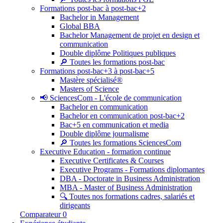
Formations post-bac à post-bac+2
Bachelor in Management
Global BBA
Bachelor Management de projet en design et
communication
Double diplôme Politiques publiques
🔎 Toutes les formations post-bac
Formations post-bac+3 à post-bac+5
Mastère spécialisé®
Masters of Science
📢 SciencesCom - L'école de communication
Bachelor en communication
Bachelor en communication post-bac+2
Bac+5 en communication et media
Double diplôme journalisme
🔎 Toutes les formations SciencesCom
Executive Education - formation continue
Executive Certificates & Courses
Executive Programs - Formations diplomantes
DBA - Doctorate in Business Administration
MBA - Master of Business Administration
🔍 Toutes nos formations cadres, salariés et
dirigeants
Comparateur
0