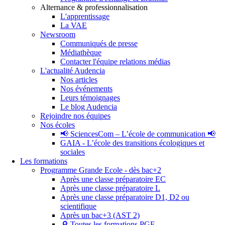
Alternance & professionnalisation
L'apprentissage
La VAE
Newsroom
Communiqués de presse
Médiathèque
Contacter l'équipe relations médias
L'actualité Audencia
Nos articles
Nos événements
Leurs témoignages
Le blog Audencia
Rejoindre nos équipes
Nos écoles
📢 SciencesCom – L’école de communication 📢
GAIA - L’école des transitions écologiques et
sociales
Les formations
Programme Grande Ecole - dès bac+2
Après une classe préparatoire EC
Après une classe préparatoire L
Après une classe préparatoire D1, D2 ou
scientifique
Après un bac+3 (AST 2)
🔎 Toutes les formations PGE