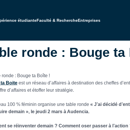
périence étudiante
Faculté & Recherche
Entreprises
Formations post-bac à post-bac+2
Formations post-bac+3 à post-bac+5
Recruter des étudiants Audencia
Soutenir Audencia
Vision & engagements responsables
L'actualité Audencia
Rejoindre la faculté
Une école internationale
Rejoindre nos équipes
Pédagogie à impact
Nos campus en France et à l'international
Vie étudiante
Entreprendre avec A
ble ronde : Bouge ta 
ta Boite
est un réseau d’affaires à destination des cheffes d’en
ffre d’affaires et étoffer leur stratégie.
au 100 % féminin organise une table ronde
« J’ai décidé d’e
ire demain », le jeudi 2 mars à Audencia.
t se réinventer demain ? Comment oser passer à l’action 