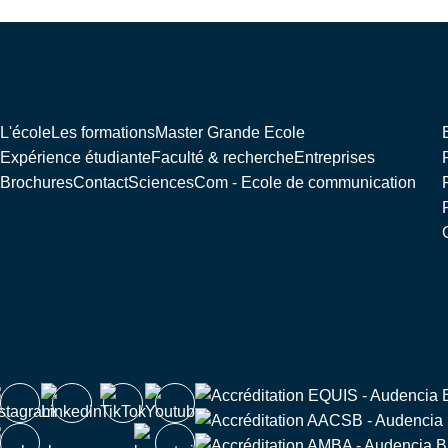
Navigation
L'école
Les formations
Master Grande Ecole
Expérience étudiante
Faculté & recherche
Entreprises
Brochures
Contact
SciencesCom - Ecole de communication
Nous suivre
Accréditations