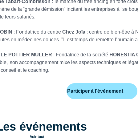
ne Tabart-Combrisson :
le marché du freelancing en forte cro
ne de la “grande démission” incitent les entreprises à “se boug
de leurs salariés.
GOBIN
: Fondatrice du centre
Chez Joïa
: centre de bien-être à
utes en médecines douces. "Il est temps de remettre l’humain au
e LE POTTIER MULLER
: Fondatrice de la société
HONESTIA 
le, son accompagnement mixe les aspects techniques et légaux (
 conseil et le coaching.
Participer à l'évènement
Les événements
Voir tout