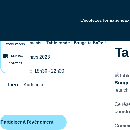
Aller
au
contenu
L'école
Les formations
Ex
principal
BROCHURES
Programme Grande Ecole - dès bac+2
Executive Education - formation continue
A propos d'Audencia
Accueil
Événements
Table ronde : Bouge ta Boîte !
Fil
FORMATIONS
En bref
Ta
d'Ariane
Date :
2 mars 2023
CONTACT
Horaires :
18h30 - 22h00
Bouge 
Lieu :
Audencia
leur chi
ENTREPRISES
ENTREPRENEURIAT
BUSINESS
Ce rése
constru
Participer à l'évènement
Commen