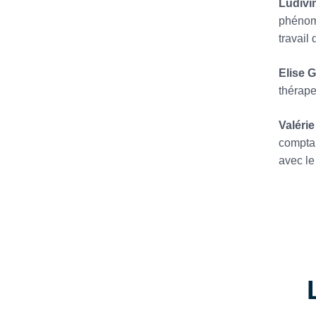
Ludivi
phénomè
travail 
Elise 
thérape
Valéri
comptab
avec le