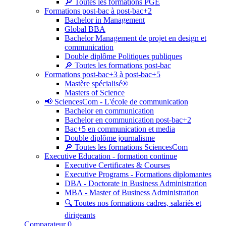
🔎 Toutes les formations PGE
Formations post-bac à post-bac+2
Bachelor in Management
Global BBA
Bachelor Management de projet en design et
communication
Double diplôme Politiques publiques
🔎 Toutes les formations post-bac
Formations post-bac+3 à post-bac+5
Mastère spécialisé®
Masters of Science
📢 SciencesCom - L'école de communication
Bachelor en communication
Bachelor en communication post-bac+2
Bac+5 en communication et media
Double diplôme journalisme
🔎 Toutes les formations SciencesCom
Executive Education - formation continue
Executive Certificates & Courses
Executive Programs - Formations diplomantes
DBA - Doctorate in Business Administration
MBA - Master of Business Administration
🔍 Toutes nos formations cadres, salariés et
dirigeants
Comparateur
0