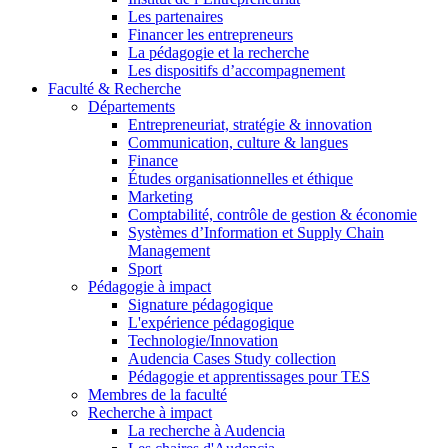
Les partenaires
Financer les entrepreneurs
La pédagogie et la recherche
Les dispositifs d’accompagnement
Faculté & Recherche
Départements
Entrepreneuriat, stratégie & innovation
Communication, culture & langues
Finance
Études organisationnelles et éthique
Marketing
Comptabilité, contrôle de gestion & économie
Systèmes d’Information et Supply Chain
Management
Sport
Pédagogie à impact
Signature pédagogique
L'expérience pédagogique
Technologie/Innovation
Audencia Cases Study collection
Pédagogie et apprentissages pour TES
Membres de la faculté
Recherche à impact
La recherche à Audencia