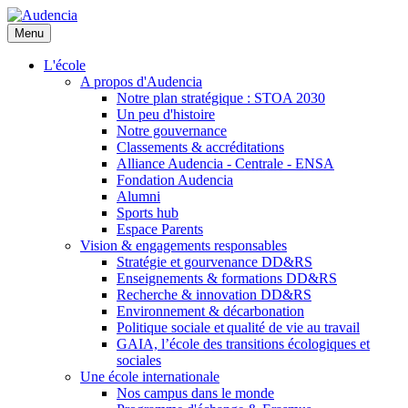
Aller
au
Menu
contenu
principal
L'école
A propos d'Audencia
Notre plan stratégique : STOA 2030
Un peu d'histoire
Notre gouvernance
Classements & accréditations
Alliance Audencia - Centrale - ENSA
Fondation Audencia
Alumni
Sports hub
Espace Parents
Vision & engagements responsables
Stratégie et gourvenance DD&RS
Enseignements & formations DD&RS
Recherche & innovation DD&RS
Environnement & décarbonation
Politique sociale et qualité de vie au travail
GAIA, l’école des transitions écologiques et
sociales
Une école internationale
Nos campus dans le monde