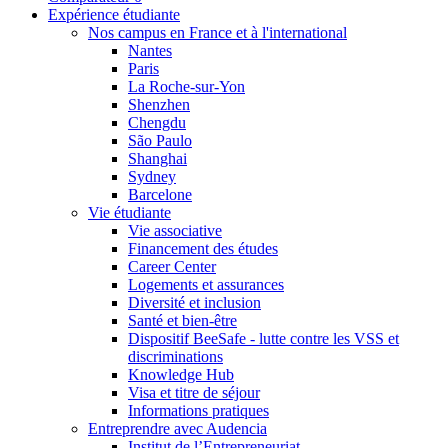
Expérience étudiante
Nos campus en France et à l'international
Nantes
Paris
La Roche-sur-Yon
Shenzhen
Chengdu
São Paulo
Shanghai
Sydney
Barcelone
Vie étudiante
Vie associative
Financement des études
Career Center
Logements et assurances
Diversité et inclusion
Santé et bien-être
Dispositif BeeSafe - lutte contre les VSS et
discriminations
Knowledge Hub
Visa et titre de séjour
Informations pratiques
Entreprendre avec Audencia
Institut de l’Entrepreneuriat