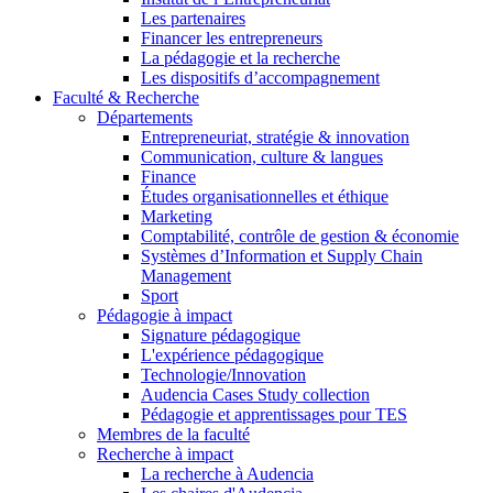
Les partenaires
Financer les entrepreneurs
La pédagogie et la recherche
Les dispositifs d’accompagnement
Faculté & Recherche
Départements
Entrepreneuriat, stratégie & innovation
Communication, culture & langues
Finance
Études organisationnelles et éthique
Marketing
Comptabilité, contrôle de gestion & économie
Systèmes d’Information et Supply Chain
Management
Sport
Pédagogie à impact
Signature pédagogique
L'expérience pédagogique
Technologie/Innovation
Audencia Cases Study collection
Pédagogie et apprentissages pour TES
Membres de la faculté
Recherche à impact
La recherche à Audencia