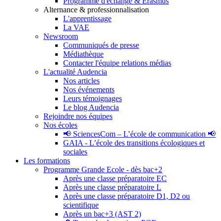
Programme d'échange & Erasmus
Alternance & professionnalisation
L'apprentissage
La VAE
Newsroom
Communiqués de presse
Médiathèque
Contacter l'équipe relations médias
L'actualité Audencia
Nos articles
Nos événements
Leurs témoignages
Le blog Audencia
Rejoindre nos équipes
Nos écoles
📢 SciencesCom – L’école de communication 📢
GAIA - L’école des transitions écologiques et
sociales
Les formations
Programme Grande Ecole - dès bac+2
Après une classe préparatoire EC
Après une classe préparatoire L
Après une classe préparatoire D1, D2 ou
scientifique
Après un bac+3 (AST 2)