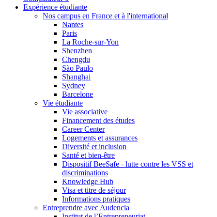
Expérience étudiante
Nos campus en France et à l'international
Nantes
Paris
La Roche-sur-Yon
Shenzhen
Chengdu
São Paulo
Shanghai
Sydney
Barcelone
Vie étudiante
Vie associative
Financement des études
Career Center
Logements et assurances
Diversité et inclusion
Santé et bien-être
Dispositif BeeSafe - lutte contre les VSS et
discriminations
Knowledge Hub
Visa et titre de séjour
Informations pratiques
Entreprendre avec Audencia
Institut de l’Entrepreneuriat