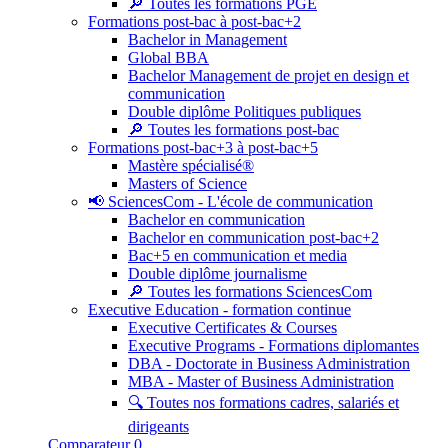
🔎 Toutes les formations PGE
Formations post-bac à post-bac+2
Bachelor in Management
Global BBA
Bachelor Management de projet en design et
communication
Double diplôme Politiques publiques
🔎 Toutes les formations post-bac
Formations post-bac+3 à post-bac+5
Mastère spécialisé®
Masters of Science
📢 SciencesCom - L'école de communication
Bachelor en communication
Bachelor en communication post-bac+2
Bac+5 en communication et media
Double diplôme journalisme
🔎 Toutes les formations SciencesCom
Executive Education - formation continue
Executive Certificates & Courses
Executive Programs - Formations diplomantes
DBA - Doctorate in Business Administration
MBA - Master of Business Administration
🔍 Toutes nos formations cadres, salariés et
dirigeants
Comparateur
0