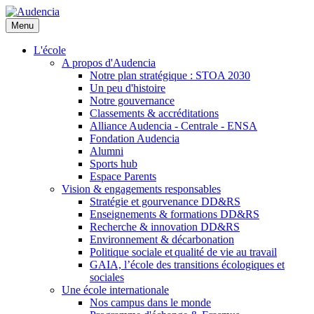
Aller
au
Menu
contenu
principal
L'école
A propos d'Audencia
Notre plan stratégique : STOA 2030
Un peu d'histoire
Notre gouvernance
Classements & accréditations
Alliance Audencia - Centrale - ENSA
Fondation Audencia
Alumni
Sports hub
Espace Parents
Vision & engagements responsables
Stratégie et gourvenance DD&RS
Enseignements & formations DD&RS
Recherche & innovation DD&RS
Environnement & décarbonation
Politique sociale et qualité de vie au travail
GAIA, l’école des transitions écologiques et
sociales
Une école internationale
Nos campus dans le monde