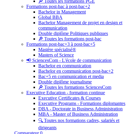
🔎 Toutes les formations PGE
Formations post-bac à post-bac+2
Bachelor in Management
Global BBA
Bachelor Management de projet en design et
communication
Double diplôme Politiques publiques
🔎 Toutes les formations post-bac
Formations post-bac+3 à post-bac+5
Mastère spécialisé®
Masters of Science
📢 SciencesCom - L'école de communication
Bachelor en communication
Bachelor en communication post-bac+2
Bac+5 en communication et media
Double diplôme journalisme
🔎 Toutes les formations SciencesCom
Executive Education - formation continue
Executive Certificates & Courses
Executive Programs - Formations diplomantes
DBA - Doctorate in Business Administration
MBA - Master of Business Administration
🔍 Toutes nos formations cadres, salariés et
dirigeants
Comparateur
0