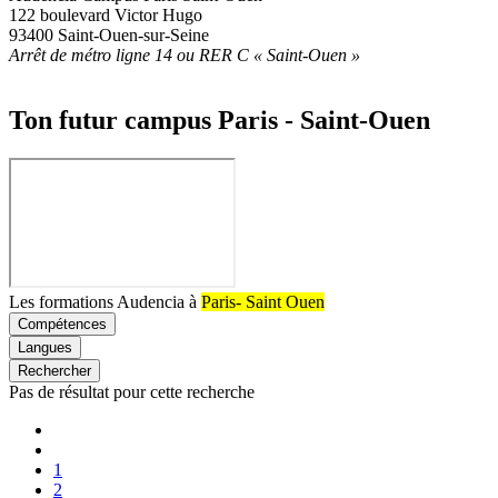
122 boulevard Victor Hugo
93400 Saint-Ouen-sur-Seine
Arrêt de métro ligne 14 ou RER C « Saint-Ouen »
Ton futur campus Paris - Saint-Ouen
Les formations Audencia à
Paris- Saint Ouen
Compétences
Langues
Rechercher
Pas de résultat pour cette recherche
Pagination
Première
page
Page
précédente
Page
1
Page
2