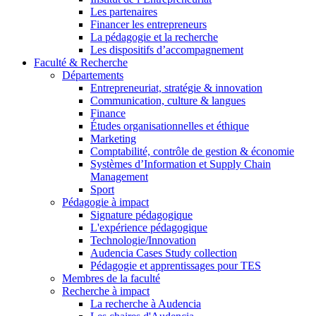
Les partenaires
Financer les entrepreneurs
La pédagogie et la recherche
Les dispositifs d’accompagnement
Faculté & Recherche
Départements
Entrepreneuriat, stratégie & innovation
Communication, culture & langues
Finance
Études organisationnelles et éthique
Marketing
Comptabilité, contrôle de gestion & économie
Systèmes d’Information et Supply Chain
Management
Sport
Pédagogie à impact
Signature pédagogique
L'expérience pédagogique
Technologie/Innovation
Audencia Cases Study collection
Pédagogie et apprentissages pour TES
Membres de la faculté
Recherche à impact
La recherche à Audencia