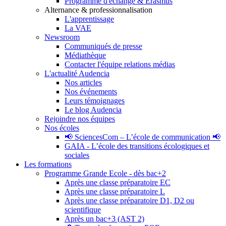
Programme d'échange & Erasmus
Alternance & professionnalisation
L'apprentissage
La VAE
Newsroom
Communiqués de presse
Médiathèque
Contacter l'équipe relations médias
L'actualité Audencia
Nos articles
Nos événements
Leurs témoignages
Le blog Audencia
Rejoindre nos équipes
Nos écoles
📢 SciencesCom – L’école de communication 📢
GAIA - L’école des transitions écologiques et
sociales
Les formations
Programme Grande Ecole - dès bac+2
Après une classe préparatoire EC
Après une classe préparatoire L
Après une classe préparatoire D1, D2 ou
scientifique
Après un bac+3 (AST 2)