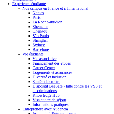
Expérience étudiante
Nos campus en France et à l'international
Nantes
Paris
La Roche-sur-Yon
Shenzhen
Chengdu
São Paulo
Shanghai
Sydney
Barcelone
Vie étudiante
Vie associative
Financement des études
Career Center
Logements et assurances
Diversité et inclusion
Santé et bien-être
Dispositif BeeSafe - lutte contre les VSS et
discriminations
Knowledge Hub
Visa et titre de séjour
Informations pratiques
Entreprendre avec Audencia
Institut de l’Entrepreneuriat