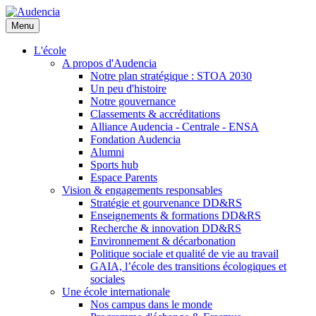
Aller
au
Menu
contenu
principal
L'école
A propos d'Audencia
Notre plan stratégique : STOA 2030
Un peu d'histoire
Notre gouvernance
Classements & accréditations
Alliance Audencia - Centrale - ENSA
Fondation Audencia
Alumni
Sports hub
Espace Parents
Vision & engagements responsables
Stratégie et gourvenance DD&RS
Enseignements & formations DD&RS
Recherche & innovation DD&RS
Environnement & décarbonation
Politique sociale et qualité de vie au travail
GAIA, l’école des transitions écologiques et
sociales
Une école internationale
Nos campus dans le monde