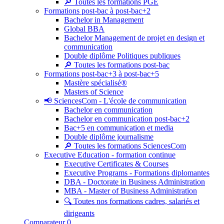
🔎 Toutes les formations PGE
Formations post-bac à post-bac+2
Bachelor in Management
Global BBA
Bachelor Management de projet en design et
communication
Double diplôme Politiques publiques
🔎 Toutes les formations post-bac
Formations post-bac+3 à post-bac+5
Mastère spécialisé®
Masters of Science
📢 SciencesCom - L'école de communication
Bachelor en communication
Bachelor en communication post-bac+2
Bac+5 en communication et media
Double diplôme journalisme
🔎 Toutes les formations SciencesCom
Executive Education - formation continue
Executive Certificates & Courses
Executive Programs - Formations diplomantes
DBA - Doctorate in Business Administration
MBA - Master of Business Administration
🔍 Toutes nos formations cadres, salariés et
dirigeants
Comparateur
0