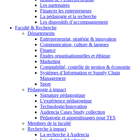
Les partenaires
Financer les entrepreneurs
La pédagogie et la recherche
Les dispositifs d’accompagnement
Faculté & Recherche
Départements
Entrepreneuriat, stratégie & innovation
Communication, culture & langues
Finance
Études organisationnelles et éthique
Marketing
Comptabilité, contrôle de gestion & économie
Systèmes d’Information et Supply Chain
Management
Sport
Pédagogie à impact
Signature pédagogique
L'expérience pédagogique
Technologie/Innovation
Audencia Cases Study collection
Pédagogie et apprentissages pour TES
Membres de la faculté
Recherche à impact
La recherche à Audencia