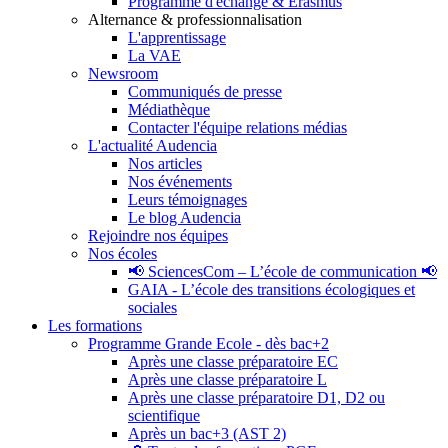
Programme d'échange & Erasmus
Alternance & professionnalisation
L'apprentissage
La VAE
Newsroom
Communiqués de presse
Médiathèque
Contacter l'équipe relations médias
L'actualité Audencia
Nos articles
Nos événements
Leurs témoignages
Le blog Audencia
Rejoindre nos équipes
Nos écoles
📢 SciencesCom – L’école de communication 📢
GAIA - L’école des transitions écologiques et
sociales
Les formations
Programme Grande Ecole - dès bac+2
Après une classe préparatoire EC
Après une classe préparatoire L
Après une classe préparatoire D1, D2 ou
scientifique
Après un bac+3 (AST 2)