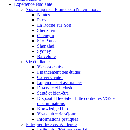
Expérience étudiante
Nos campus en France et à l'international
Nantes
Paris
La Roche-sur-Yon
Shenzhen
Chengdu
São Paulo
Shanghai
Sydney
Barcelone
Vie étudiante
Vie associative
Financement des études
Career Center
Logements et assurances
Diversité et inclusion
Santé et bien-être
Dispositif BeeSafe - lutte contre les VSS et
discriminations
Knowledge Hub
Visa et titre de séjour
Informations pratiques
Entreprendre avec Audencia
Institut de l’Entrepreneuriat