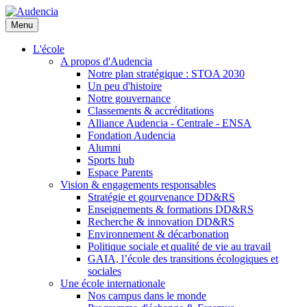
Aller
au
Menu
contenu
principal
L'école
A propos d'Audencia
Notre plan stratégique : STOA 2030
Un peu d'histoire
Notre gouvernance
Classements & accréditations
Alliance Audencia - Centrale - ENSA
Fondation Audencia
Alumni
Sports hub
Espace Parents
Vision & engagements responsables
Stratégie et gourvenance DD&RS
Enseignements & formations DD&RS
Recherche & innovation DD&RS
Environnement & décarbonation
Politique sociale et qualité de vie au travail
GAIA, l’école des transitions écologiques et
sociales
Une école internationale
Nos campus dans le monde