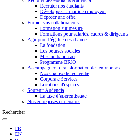
Recruter des étudiants Audencia
Recruter nos étudiants
Développer la marque employeur
Déposer une offre
Former vos collaborateurs
Formation sur mesure
Formations pour salariés, cadres & dirigeants
Agir pour l’égalité des chances
La fondation
Les bourses sociales
Mission handicap
Programme BRIO
Accompagner la transformation des entreprises
Nos chaires de recherche
Corporate Services
Locations d'espaces
Soutenir Audencia
La taxe d’apprentissage
Nos entreprises partenaires
Rechercher
FR
EN
cn