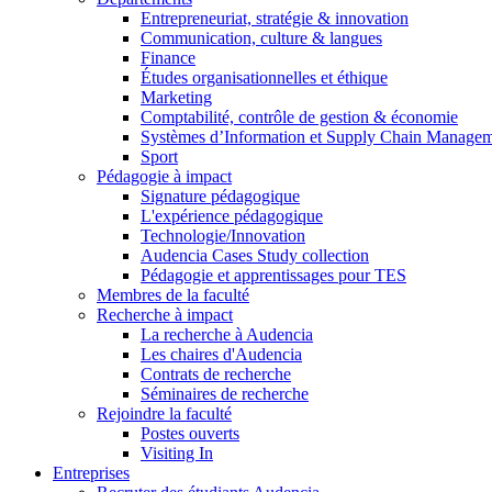
Entrepreneuriat, stratégie & innovation
Communication, culture & langues
Finance
Études organisationnelles et éthique
Marketing
Comptabilité, contrôle de gestion & économie
Systèmes d’Information et Supply Chain Manage
Sport
Pédagogie à impact
Signature pédagogique
L'expérience pédagogique
Technologie/Innovation
Audencia Cases Study collection
Pédagogie et apprentissages pour TES
Membres de la faculté
Recherche à impact
La recherche à Audencia
Les chaires d'Audencia
Contrats de recherche
Séminaires de recherche
Rejoindre la faculté
Postes ouverts
Visiting In
Entreprises