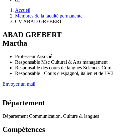
Fil
Accueil
d'Ariane
Membres de la faculté permanente
CV ABAD GREBERT
Nom
ABAD GREBERT
Prénom
Martha
Titre
Professeur Associé
Responsable Msc Cultural & Arts management
Responsable des cours de langues Sciences Com
Responsable - Cours d'espagnol, italien et de LV3
Envoyer un mail
photo_cv
Département
Département
Département Communication, Culture & langues
Compétences