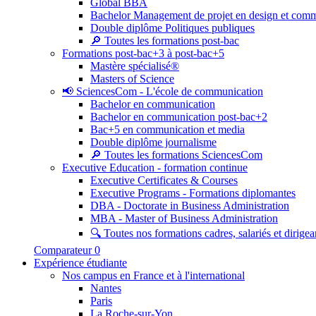
Global BBA
Bachelor Management de projet en design et com
Double diplôme Politiques publiques
🔎 Toutes les formations post-bac
Formations post-bac+3 à post-bac+5
Mastère spécialisé®
Masters of Science
📢 SciencesCom - L'école de communication
Bachelor en communication
Bachelor en communication post-bac+2
Bac+5 en communication et media
Double diplôme journalisme
🔎 Toutes les formations SciencesCom
Executive Education - formation continue
Executive Certificates & Courses
Executive Programs - Formations diplomantes
DBA - Doctorate in Business Administration
MBA - Master of Business Administration
🔍 Toutes nos formations cadres, salariés et dirigea
Comparateur
0
Expérience étudiante
Nos campus en France et à l'international
Nantes
Paris
La Roche-sur-Yon