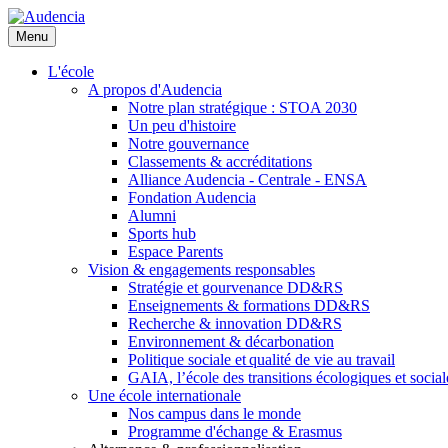
Aller
au
Menu
contenu
principal
L'école
A propos d'Audencia
Notre plan stratégique : STOA 2030
Un peu d'histoire
Notre gouvernance
Classements & accréditations
Alliance Audencia - Centrale - ENSA
Fondation Audencia
Alumni
Sports hub
Espace Parents
Vision & engagements responsables
Stratégie et gourvenance DD&RS
Enseignements & formations DD&RS
Recherche & innovation DD&RS
Environnement & décarbonation
Politique sociale et qualité de vie au travail
GAIA, l’école des transitions écologiques et social
Une école internationale
Nos campus dans le monde
Programme d'échange & Erasmus