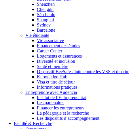
Shenzhen
Chengdu
São Paulo
Shanghai
Sydney
Barcelone
Vie étudiante
Vie associative
Financement des études
Career Center
Logements et assurances
Diversité et inclusion
Santé et bien-être
Dispositif BeeSafe - lutte contre les VSS et discri
Knowledge Hub
Visa et titre de séjour
Informations pratiques
Entreprendre avec Audencia
Institut de l’Entrepreneuriat
Les partenaires
Financer les entrepreneurs
La pédagogie et la recherche
Les dispositifs d’accompagnement
Faculté & Recherche
Départements