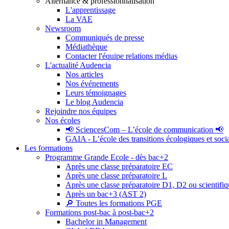
Alternance & professionnalisation
L'apprentissage
La VAE
Newsroom
Communiqués de presse
Médiathèque
Contacter l'équipe relations médias
L'actualité Audencia
Nos articles
Nos événements
Leurs témoignages
Le blog Audencia
Rejoindre nos équipes
Nos écoles
📢 SciencesCom – L’école de communication 📢
GAIA - L’école des transitions écologiques et soci
Les formations
Programme Grande Ecole - dès bac+2
Après une classe préparatoire EC
Après une classe préparatoire L
Après une classe préparatoire D1, D2 ou scientifi
Après un bac+3 (AST 2)
🔎 Toutes les formations PGE
Formations post-bac à post-bac+2
Bachelor in Management