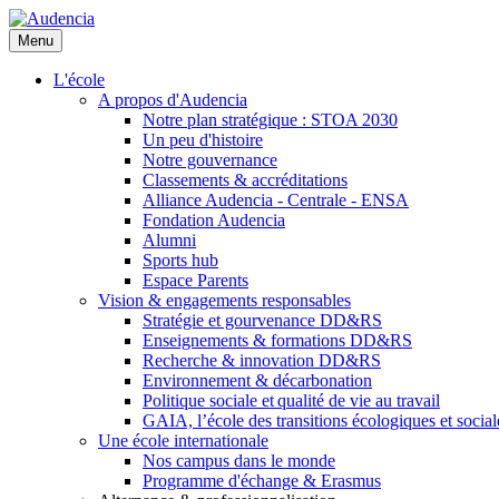
Aller
au
Menu
contenu
principal
L'école
A propos d'Audencia
Notre plan stratégique : STOA 2030
Un peu d'histoire
Notre gouvernance
Classements & accréditations
Alliance Audencia - Centrale - ENSA
Fondation Audencia
Alumni
Sports hub
Espace Parents
Vision & engagements responsables
Stratégie et gourvenance DD&RS
Enseignements & formations DD&RS
Recherche & innovation DD&RS
Environnement & décarbonation
Politique sociale et qualité de vie au travail
GAIA, l’école des transitions écologiques et social
Une école internationale
Nos campus dans le monde
Programme d'échange & Erasmus