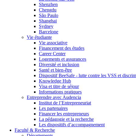
Shenzhen
Chengdu
São Paulo
Shanghai
Sydney
Barcelone
Vie étudiante
Vie associative
Financement des études
Career Center
Logements et assurances
Diversité et inclusion
Santé et bien-être
Dispositif BeeSafe - lutte contre les VSS et discri
Knowledge Hub
Visa et titre de séjour
Informations pratiques
Entreprendre avec Audencia
Institut de l’Entrepreneuriat
Les partenaires
Financer les entrepreneurs
La pédagogie et la recherche
Les dispositifs d’accompagnement
Faculté & Recherche
Départements