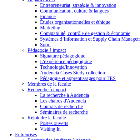
Entrepreneuriat, stratégie & innovation
Communication, culture & langues
Finance
Études organisationnelles et éthique
Marketing
Comptabilité, contrôle de gestion & économie
Systèmes d’Information et Supply Chain Manage
Sport
Pédagogie à impact
Signature pédagogique
L'expérience pédagogique
Technologie/Innovation
Audencia Cases Study collection
Pédagogie et apprentissages pour TES
Membres de la faculté
Recherche à impact
La recherche à Audencia
Les chaires d'Audencia
Contrats de recherche
Séminaires de recherche
Rejoindre la faculté
Postes ouverts
Visiting In
Entreprises