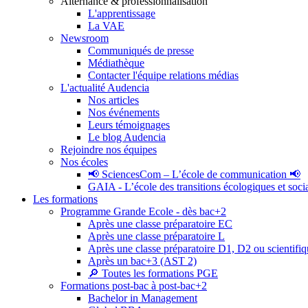
Alternance & professionnalisation
L'apprentissage
La VAE
Newsroom
Communiqués de presse
Médiathèque
Contacter l'équipe relations médias
L'actualité Audencia
Nos articles
Nos événements
Leurs témoignages
Le blog Audencia
Rejoindre nos équipes
Nos écoles
📢 SciencesCom – L’école de communication 📢
GAIA - L’école des transitions écologiques et soci
Les formations
Programme Grande Ecole - dès bac+2
Après une classe préparatoire EC
Après une classe préparatoire L
Après une classe préparatoire D1, D2 ou scientifi
Après un bac+3 (AST 2)
🔎 Toutes les formations PGE
Formations post-bac à post-bac+2
Bachelor in Management