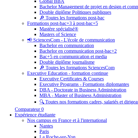
Global BBA
Bachelor Management de projet en design et com
Double diplôme Politiques publiques
🔎 Toutes les formations post-bac
Formations post-bac+3 à post-bac+5
Mastère spécialisé®
Masters of Science
📢 SciencesCom - L'école de communication
Bachelor en communication
Bachelor en communication post-bac+2
Bac+5 en communication et media
Double diplôme journalisme
🔎 Toutes les formations SciencesCom
Executive Education - formation continue
Executive Certificates & Courses
Executive Programs - Formations diplomantes
DBA - Doctorate in Business Administration
MBA - Master of Business Administration
🔍 Toutes nos formations cadres, salariés et dirigea
Comparateur
0
Expérience étudiante
Nos campus en France et à l'international
Nantes
Paris
La Roche-sur-Yon