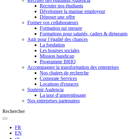
Recruter des étudiants Audencia
Recruter nos étudiants
Développer la marque employeur
Déposer une offre
Former vos collaborateurs
Formation sur mesure
Formations pour salariés, cadres & dirigeants
Agir pour l’égalité des chances
La fondation
Les bourses sociales
Mission handicap
Programme BRIO
Accompagner la transformation des entreprises
Nos chaires de recherche
Corporate Services
Locations d'espaces
Soutenir Audencia
La taxe d’apprentissage
Nos entreprises partenaires
Rechercher
FR
EN
cn